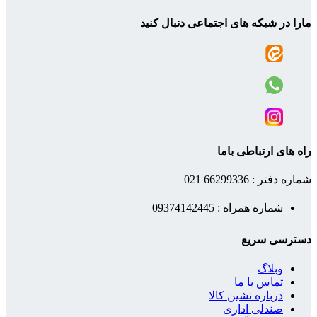
مارا در شبکه های اجتماعی دنبال کنید
راه های ارتباطی باما
شماره دفتر : 66299336 021
شماره همراه : 09374142445
دسترسی سریع
وبلاگ
تماس با ما
درباره نشین کالا
صندلی اداری