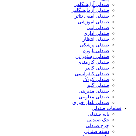
صندلی آرایشگاهی
صندلی آزمایشگاهی
صندلی آمفی تئاتر
صندلی آموزشی
صندلی اپنی
صندلی اداری
صندلی انتظار
صندلی پزشکی
صندلی تابوره
صندلی رستورانی
صندلی کارمندی
صندلی کانتر
صندلی کنفرانسی
صندلی کودک
صندلی گیم
صندلی مدیریتی
صندلی معاونتی
صندلی ناهار خوری
قطعات صندلی
پایه صندلی
جک صندلی
چرخ صندلی
دسته صندلی