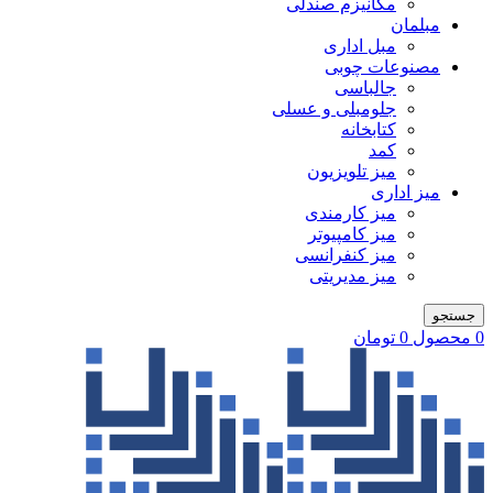
مکانیزم صندلی
مبلمان
مبل اداری
مصنوعات چوبی
جالباسی
جلومبلی و عسلی
کتابخانه
کمد
میز تلویزیون
میز اداری
میز کارمندی
میز کامپیوتر
میز کنفرانسی
میز مدیریتی
جستجو
0
محصول
0
تومان