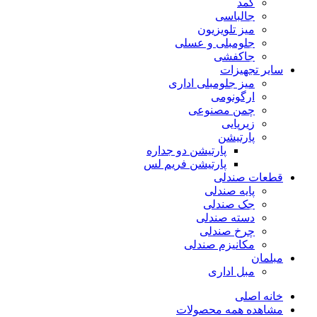
کمد
جالباسی
میز تلویزیون
جلومبلی و عسلی
جاکفشی
سایر تجهیزات
میز جلومبلی اداری
ارگونومی
چمن مصنوعی
زیرپایی
پارتیشن
پارتیشن دو جداره
پارتیشن فریم لس
قطعات صندلی
پایه صندلی
جک صندلی
دسته صندلی
چرخ صندلی
مکانیزم صندلی
مبلمان
مبل اداری
خانه اصلی
مشاهده همه محصولات