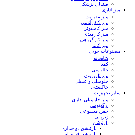
صندلی پزشکی
میز اداری
میز مدیریت
میز کنفرانسی
میز کامپیوتر
میز کارمندی
میز کارگروهی
میز کانتر
مصنوعات چوبی
کتابخانه
کمد
جالباسی
میز تلویزیون
جلومبلی و عسلی
جاکفشی
سایر تجهیزات
میز جلومبلی اداری
ارگونومی
چمن مصنوعی
زیرپایی
پارتیشن
پارتیشن دو جداره
پارتیشن فریم لس