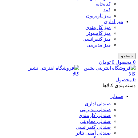
کتابخانه
کمد
میز تلویزیون
میز اداری
میز کارمندی
میز کامپیوتر
میز کنفرانسی
میز مدیریتی
جستجو
0
محصول
0
تومان
0
محصول
دسته بندی کالاها
صندلی
صندلی اداری
صندلی مدیریتی
صندلی کارمندی
صندلی معاونتی
صندلی کنفرانسی
صندلی آمفی تئاتر