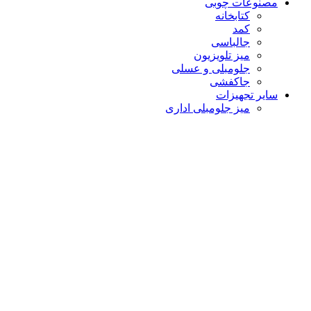
مصنوعات چوبی
کتابخانه
کمد
جالباسی
میز تلویزیون
جلومبلی و عسلی
جاکفشی
سایر تجهیزات
میز جلومبلی اداری
ارگونومی
چمن مصنوعی
زیرپایی
پارتیشن
پارتیشن دو جداره
پارتیشن فریم لس
قطعات صندلی
پایه صندلی
جک صندلی
دسته صندلی
چرخ صندلی
مکانیزم صندلی
مبلمان
مبل اداری