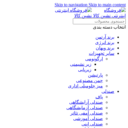
Skip to navigation
Skip to main content
انتخاب دسته بندی
برند آرتمن
برند انرژی
برند ویهان
سایر تجهیزات
ارگونومی
زیر نشیمنی
زیرپایی
پارتیشن
چمن مصنوعی
میز جلومبلی اداری
صندلی
پاف
صندلی آرایشگاهی
صندلی آزمایشگاهی
صندلی آمفی تئاتر
صندلی آموزشی
صندلی اپنی