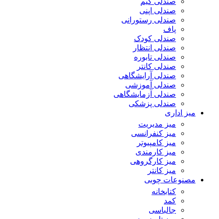
صندلی گیم
صندلی اپنی
صندلی رستورانی
پاف
صندلی کودک
صندلی انتظار
صندلی تابوره
صندلی کانتر
صندلی آرایشگاهی
صندلی آموزشی
صندلی آزمایشگاهی
صندلی پزشکی
میز اداری
میز مدیریت
میز کنفرانسی
میز کامپیوتر
میز کارمندی
میز کارگروهی
میز کانتر
مصنوعات چوبی
کتابخانه
کمد
جالباسی