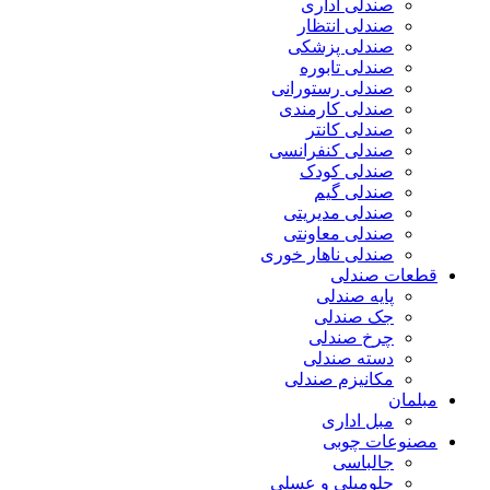
صندلی اداری
صندلی انتظار
صندلی پزشکی
صندلی تابوره
صندلی رستورانی
صندلی کارمندی
صندلی کانتر
صندلی کنفرانسی
صندلی کودک
صندلی گیم
صندلی مدیریتی
صندلی معاونتی
صندلی ناهار خوری
قطعات صندلی
پایه صندلی
جک صندلی
چرخ صندلی
دسته صندلی
مکانیزم صندلی
مبلمان
مبل اداری
مصنوعات چوبی
جالباسی
جلومبلی و عسلی