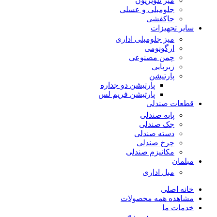
میز تلویزیون
جلومبلی و عسلی
جاکفشی
سایر تجهیزات
میز جلومبلی اداری
ارگونومی
چمن مصنوعی
زیرپایی
پارتیشن
پارتیشن دو جداره
پارتیشن فریم لس
قطعات صندلی
پایه صندلی
جک صندلی
دسته صندلی
چرخ صندلی
مکانیزم صندلی
مبلمان
مبل اداری
خانه اصلی
مشاهده همه محصولات
خدمات ما