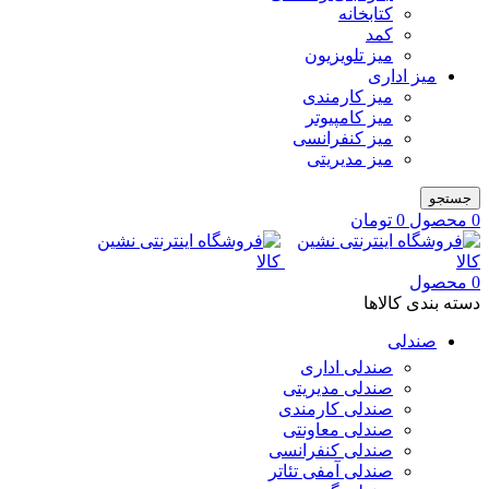
کتابخانه
کمد
میز تلویزیون
میز اداری
میز کارمندی
میز کامپیوتر
میز کنفرانسی
میز مدیریتی
جستجو
0
محصول
0
تومان
0
محصول
دسته بندی کالاها
صندلی
صندلی اداری
صندلی مدیریتی
صندلی کارمندی
صندلی معاونتی
صندلی کنفرانسی
صندلی آمفی تئاتر