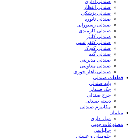
صندلی اداری
صندلی انتظار
صندلی پزشکی
صندلی تابوره
صندلی رستورانی
صندلی کارمندی
صندلی کانتر
صندلی کنفرانسی
صندلی کودک
صندلی گیم
صندلی مدیریتی
صندلی معاونتی
صندلی ناهار خوری
قطعات صندلی
پایه صندلی
جک صندلی
چرخ صندلی
دسته صندلی
مکانیزم صندلی
مبلمان
مبل اداری
مصنوعات چوبی
جالباسی
جلومبلی و عسلی