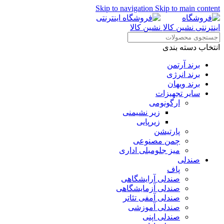
Skip to navigation
Skip to main content
انتخاب دسته بندی
برند آرتمن
برند انرژی
برند ویهان
سایر تجهیزات
ارگونومی
زیر نشیمنی
زیرپایی
پارتیشن
چمن مصنوعی
میز جلومبلی اداری
صندلی
پاف
صندلی آرایشگاهی
صندلی آزمایشگاهی
صندلی آمفی تئاتر
صندلی آموزشی
صندلی اپنی