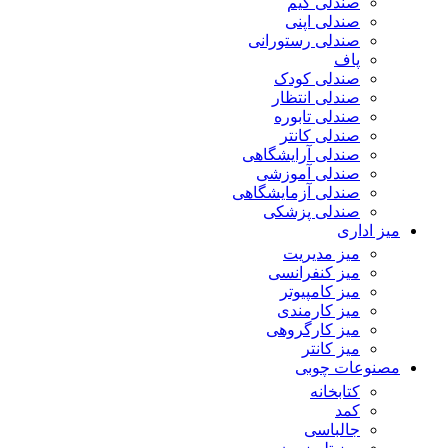
صندلی گیم
صندلی اپنی
صندلی رستورانی
پاف
صندلی کودک
صندلی انتظار
صندلی تابوره
صندلی کانتر
صندلی آرایشگاهی
صندلی آموزشی
صندلی آزمایشگاهی
صندلی پزشکی
میز اداری
میز مدیریت
میز کنفرانسی
میز کامپیوتر
میز کارمندی
میز کارگروهی
میز کانتر
مصنوعات چوبی
کتابخانه
کمد
جالباسی