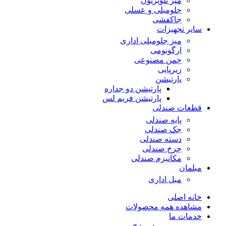
میز تلویزیون
جلومبلی و عسلی
جاکفشی
سایر تجهیزات
میز جلومبلی اداری
ارگونومی
چمن مصنوعی
زیرپایی
پارتیشن
پارتیشن دو جداره
پارتیشن فریم لس
قطعات صندلی
پایه صندلی
جک صندلی
دسته صندلی
چرخ صندلی
مکانیزم صندلی
مبلمان
مبل اداری
خانه اصلی
مشاهده همه محصولات
خدمات ما