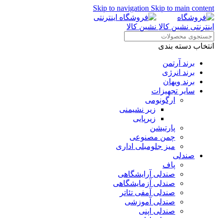
Skip to navigation
Skip to main content
انتخاب دسته بندی
برند آرتمن
برند انرژی
برند ویهان
سایر تجهیزات
ارگونومی
زیر نشیمنی
زیرپایی
پارتیشن
چمن مصنوعی
میز جلومبلی اداری
صندلی
پاف
صندلی آرایشگاهی
صندلی آزمایشگاهی
صندلی آمفی تئاتر
صندلی آموزشی
صندلی اپنی