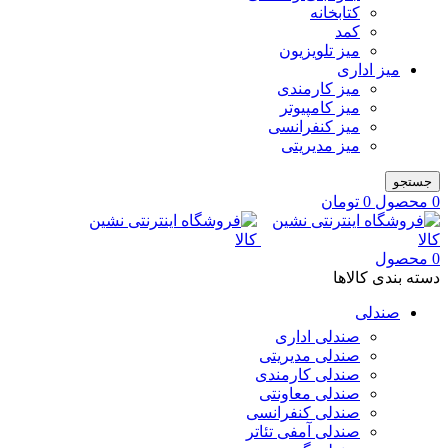
کتابخانه
کمد
میز تلویزیون
میز اداری
میز کارمندی
میز کامپیوتر
میز کنفرانسی
میز مدیریتی
جستجو
0
محصول
0
تومان
0
محصول
دسته بندی کالاها
صندلی
صندلی اداری
صندلی مدیریتی
صندلی کارمندی
صندلی معاونتی
صندلی کنفرانسی
صندلی آمفی تئاتر