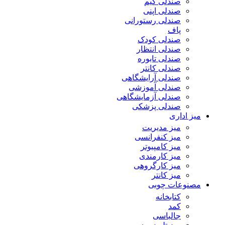
صندلی گیم
صندلی اپنی
صندلی رستورانی
پاف
صندلی کودک
صندلی انتظار
صندلی تابوره
صندلی کانتر
صندلی آرایشگاهی
صندلی آموزشی
صندلی آزمایشگاهی
صندلی پزشکی
میز اداری
میز مدیریت
میز کنفرانسی
میز کامپیوتر
میز کارمندی
میز کارگروهی
میز کانتر
مصنوعات چوبی
کتابخانه
کمد
جالباسی