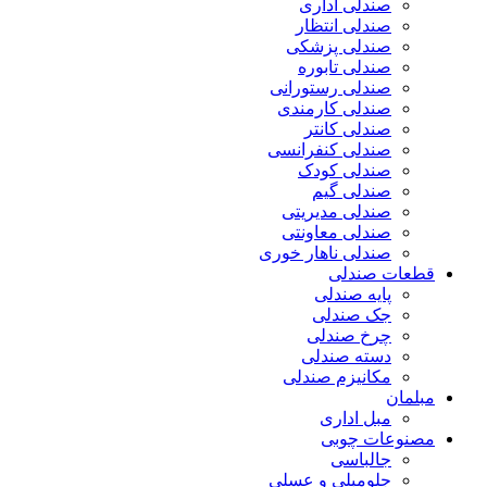
صندلی اداری
صندلی انتظار
صندلی پزشکی
صندلی تابوره
صندلی رستورانی
صندلی کارمندی
صندلی کانتر
صندلی کنفرانسی
صندلی کودک
صندلی گیم
صندلی مدیریتی
صندلی معاونتی
صندلی ناهار خوری
قطعات صندلی
پایه صندلی
جک صندلی
چرخ صندلی
دسته صندلی
مکانیزم صندلی
مبلمان
مبل اداری
مصنوعات چوبی
جالباسی
جلومبلی و عسلی