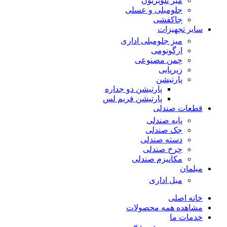
میز تلویزیون
جلومبلی و عسلی
جاکفشی
سایر تجهیزات
میز جلومبلی اداری
ارگونومی
چمن مصنوعی
زیرپایی
پارتیشن
پارتیشن دو جداره
پارتیشن فریم لس
قطعات صندلی
پایه صندلی
جک صندلی
دسته صندلی
چرخ صندلی
مکانیزم صندلی
مبلمان
مبل اداری
خانه اصلی
مشاهده همه محصولات
خدمات ما