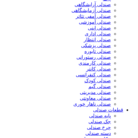
صندلی آرایشگاهی
صندلی آزمایشگاهی
صندلی آمفی تئاتر
صندلی آموزشی
صندلی اپنی
صندلی اداری
صندلی انتظار
صندلی پزشکی
صندلی تابوره
صندلی رستورانی
صندلی کارمندی
صندلی کانتر
صندلی کنفرانسی
صندلی کودک
صندلی گیم
صندلی مدیریتی
صندلی معاونتی
صندلی ناهار خوری
قطعات صندلی
پایه صندلی
جک صندلی
چرخ صندلی
دسته صندلی