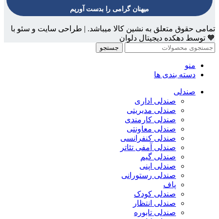
میهنان گرامی را بدست آوریم
تمامی حقوق متعلق به نشین کالا میباشد. | طراحی سایت و سئو با
🧡 توسط دهکده دیجیتال دلوان
جستجو
منو
دسته بندی ها
صندلی
صندلی اداری
صندلی مدیریتی
صندلی کارمندی
صندلی معاونتی
صندلی کنفرانسی
صندلی آمفی تئاتر
صندلی گیم
صندلی اپنی
صندلی رستورانی
پاف
صندلی کودک
صندلی انتظار
صندلی تابوره