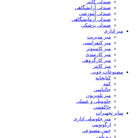
صندلی کانتر
صندلی آرایشگاهی
صندلی آموزشی
صندلی آزمایشگاهی
صندلی پزشکی
میز اداری
میز مدیریت
میز کنفرانسی
میز کامپیوتر
میز کارمندی
میز کارگروهی
میز کانتر
مصنوعات چوبی
کتابخانه
کمد
جالباسی
میز تلویزیون
جلومبلی و عسلی
جاکفشی
سایر تجهیزات
میز جلومبلی اداری
ارگونومی
چمن مصنوعی
زیرپایی