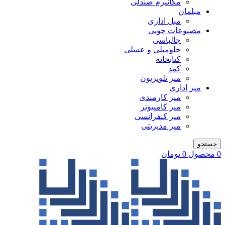
مکانیزم صندلی
مبلمان
مبل اداری
مصنوعات چوبی
جالباسی
جلومبلی و عسلی
کتابخانه
کمد
میز تلویزیون
میز اداری
میز کارمندی
میز کامپیوتر
میز کنفرانسی
میز مدیریتی
جستجو
0
محصول
0
تومان