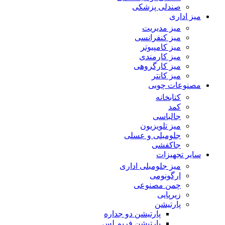
صندلی پزشکی
میز اداری
میز مدیریت
میز کنفرانسی
میز کامپیوتر
میز کارمندی
میز کارگروهی
میز کانتر
مصنوعات چوبی
کتابخانه
کمد
جالباسی
میز تلویزیون
جلومبلی و عسلی
جاکفشی
سایر تجهیزات
میز جلومبلی اداری
ارگونومی
چمن مصنوعی
زیرپایی
پارتیشن
پارتیشن دو جداره
پارتیشن فریم لس