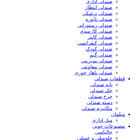
صندلی اداری
صندلی انتظار
صندلی پزشکی
صندلی تابوره
صندلی رستورانی
صندلی کارمندی
صندلی کانتر
صندلی کنفرانسی
صندلی کودک
صندلی گیم
صندلی مدیریتی
صندلی معاونتی
صندلی ناهار خوری
قطعات صندلی
پایه صندلی
جک صندلی
چرخ صندلی
دسته صندلی
مکانیزم صندلی
مبلمان
مبل اداری
مصنوعات چوبی
جالباسی
جلومبلی و عسلی