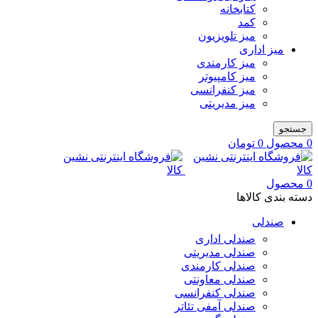
کتابخانه
کمد
میز تلویزیون
میز اداری
میز کارمندی
میز کامپیوتر
میز کنفرانسی
میز مدیریتی
جستجو
0
محصول
0
تومان
0
محصول
دسته بندی کالاها
صندلی
صندلی اداری
صندلی مدیریتی
صندلی کارمندی
صندلی معاونتی
صندلی کنفرانسی
صندلی آمفی تئاتر