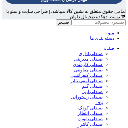
تمامی حقوق متعلق به نشین کالا میباشد. | طراحی سایت و سئو با
🧡 توسط دهکده دیجیتال دلوان
جستجو
منو
دسته بندی ها
صندلی
صندلی اداری
صندلی مدیریتی
صندلی کارمندی
صندلی معاونتی
صندلی کنفرانسی
صندلی آمفی تئاتر
صندلی گیم
صندلی اپنی
صندلی رستورانی
پاف
صندلی کودک
صندلی انتظار
صندلی تابوره
صندلی کانتر