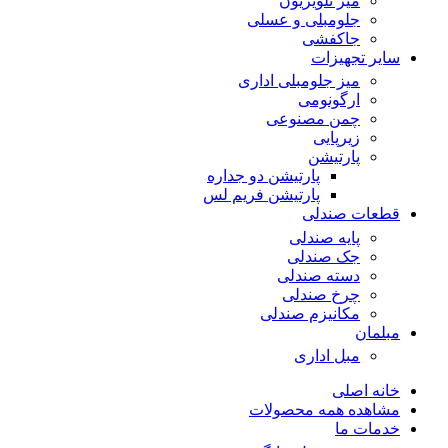
میز تلویزیون
جلومبلی و عسلی
جاکفشی
سایر تجهیزات
میز جلومبلی اداری
ارگونومی
چمن مصنوعی
زیرپایی
پارتیشن
پارتیشن دو جداره
پارتیشن فریم لس
قطعات صندلی
پایه صندلی
جک صندلی
دسته صندلی
چرخ صندلی
مکانیزم صندلی
مبلمان
مبل اداری
خانه اصلی
مشاهده همه محصولات
خدمات ما