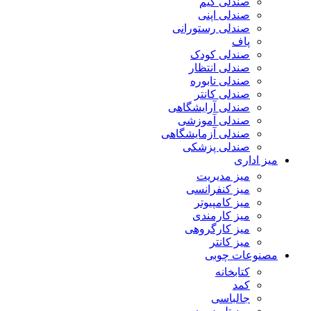
صندلی گیم
صندلی اپنی
صندلی رستورانی
پاف
صندلی کودک
صندلی انتظار
صندلی تابوره
صندلی کانتر
صندلی آرایشگاهی
صندلی آموزشی
صندلی آزمایشگاهی
صندلی پزشکی
میز اداری
میز مدیریت
میز کنفرانسی
میز کامپیوتر
میز کارمندی
میز کارگروهی
میز کانتر
مصنوعات چوبی
کتابخانه
کمد
جالباسی