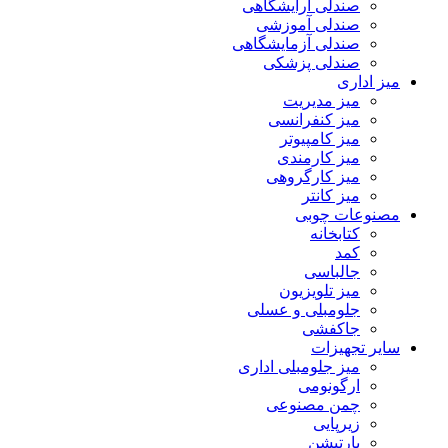
صندلی آرایشگاهی
صندلی آموزشی
صندلی آزمایشگاهی
صندلی پزشکی
میز اداری
میز مدیریت
میز کنفرانسی
میز کامپیوتر
میز کارمندی
میز کارگروهی
میز کانتر
مصنوعات چوبی
کتابخانه
کمد
جالباسی
میز تلویزیون
جلومبلی و عسلی
جاکفشی
سایر تجهیزات
میز جلومبلی اداری
ارگونومی
چمن مصنوعی
زیرپایی
پارتیشن