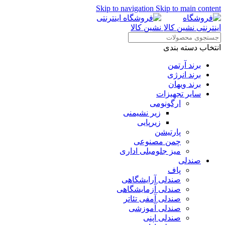
Skip to navigation
Skip to main content
انتخاب دسته بندی
برند آرتمن
برند انرژی
برند ویهان
سایر تجهیزات
ارگونومی
زیر نشیمنی
زیرپایی
پارتیشن
چمن مصنوعی
میز جلومبلی اداری
صندلی
پاف
صندلی آرایشگاهی
صندلی آزمایشگاهی
صندلی آمفی تئاتر
صندلی آموزشی
صندلی اپنی