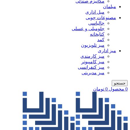
مکانیزم صندلی
مبلمان
مبل اداری
مصنوعات چوبی
جالباسی
جلومبلی و عسلی
کتابخانه
کمد
میز تلویزیون
میز اداری
میز کارمندی
میز کامپیوتر
میز کنفرانسی
میز مدیریتی
جستجو
0
محصول
0
تومان