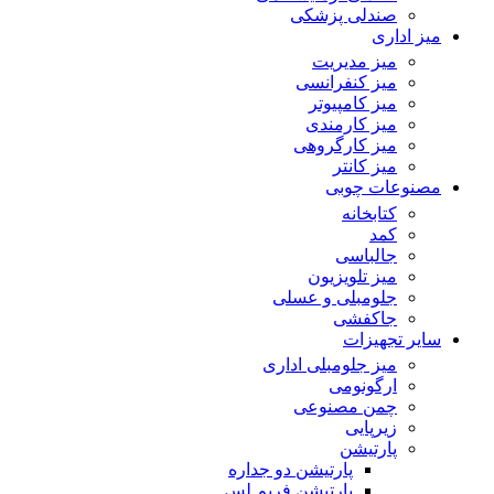
صندلی پزشکی
میز اداری
میز مدیریت
میز کنفرانسی
میز کامپیوتر
میز کارمندی
میز کارگروهی
میز کانتر
مصنوعات چوبی
کتابخانه
کمد
جالباسی
میز تلویزیون
جلومبلی و عسلی
جاکفشی
سایر تجهیزات
میز جلومبلی اداری
ارگونومی
چمن مصنوعی
زیرپایی
پارتیشن
پارتیشن دو جداره
پارتیشن فریم لس