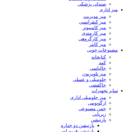
صندلی پزشکی
میز اداری
میز مدیریت
میز کنفرانسی
میز کامپیوتر
میز کارمندی
میز کارگروهی
میز کانتر
مصنوعات چوبی
کتابخانه
کمد
جالباسی
میز تلویزیون
جلومبلی و عسلی
جاکفشی
سایر تجهیزات
میز جلومبلی اداری
ارگونومی
چمن مصنوعی
زیرپایی
پارتیشن
پارتیشن دو جداره
پارتیشن فریم لس