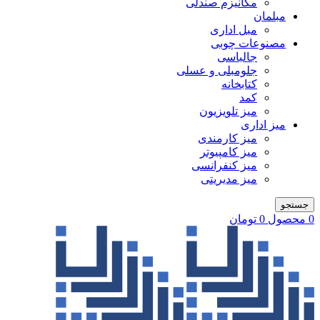
مکانیزم صندلی
مبلمان
مبل اداری
مصنوعات چوبی
جالباسی
جلومبلی و عسلی
کتابخانه
کمد
میز تلویزیون
میز اداری
میز کارمندی
میز کامپیوتر
میز کنفرانسی
میز مدیریتی
جستجو
0
محصول
0
تومان