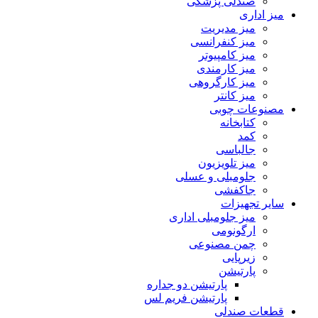
صندلی پزشکی
میز اداری
میز مدیریت
میز کنفرانسی
میز کامپیوتر
میز کارمندی
میز کارگروهی
میز کانتر
مصنوعات چوبی
کتابخانه
کمد
جالباسی
میز تلویزیون
جلومبلی و عسلی
جاکفشی
سایر تجهیزات
میز جلومبلی اداری
ارگونومی
چمن مصنوعی
زیرپایی
پارتیشن
پارتیشن دو جداره
پارتیشن فریم لس
قطعات صندلی