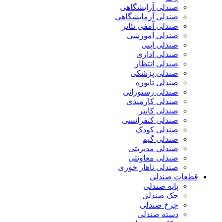
صندلی آرایشگاهی
صندلی آزمایشگاهی
صندلی آمفی تئاتر
صندلی آموزشی
صندلی اپنی
صندلی اداری
صندلی انتظار
صندلی پزشکی
صندلی تابوره
صندلی رستورانی
صندلی کارمندی
صندلی کانتر
صندلی کنفرانسی
صندلی کودک
صندلی گیم
صندلی مدیریتی
صندلی معاونتی
صندلی ناهار خوری
قطعات صندلی
پایه صندلی
جک صندلی
چرخ صندلی
دسته صندلی