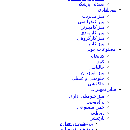
صندلی پزشکی
میز اداری
میز مدیریت
میز کنفرانسی
میز کامپیوتر
میز کارمندی
میز کارگروهی
میز کانتر
مصنوعات چوبی
کتابخانه
کمد
جالباسی
میز تلویزیون
جلومبلی و عسلی
جاکفشی
سایر تجهیزات
میز جلومبلی اداری
ارگونومی
چمن مصنوعی
زیرپایی
پارتیشن
پارتیشن دو جداره
پارتیشن فریم لس