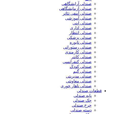
صندلی آرایشگاهی
صندلی آزمایشگاهی
صندلی آمفی تئاتر
صندلی آموزشی
صندلی اپنی
صندلی اداری
صندلی انتظار
صندلی پزشکی
صندلی تابوره
صندلی رستورانی
صندلی کارمندی
صندلی کانتر
صندلی کنفرانسی
صندلی کودک
صندلی گیم
صندلی مدیریتی
صندلی معاونتی
صندلی ناهار خوری
قطعات صندلی
پایه صندلی
جک صندلی
چرخ صندلی
دسته صندلی