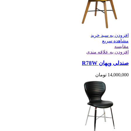
افزودن به سبد خرید
مشاهده سریع
مقایسه
افزودن به علاقه مندی
صندلی ویهان R78W
14,000,000
تومان