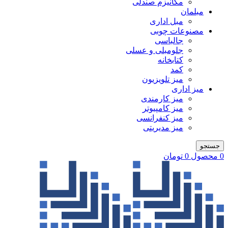
مکانیزم صندلی
مبلمان
مبل اداری
مصنوعات چوبی
جالباسی
جلومبلی و عسلی
کتابخانه
کمد
میز تلویزیون
میز اداری
میز کارمندی
میز کامپیوتر
میز کنفرانسی
میز مدیریتی
جستجو
0
محصول
0
تومان