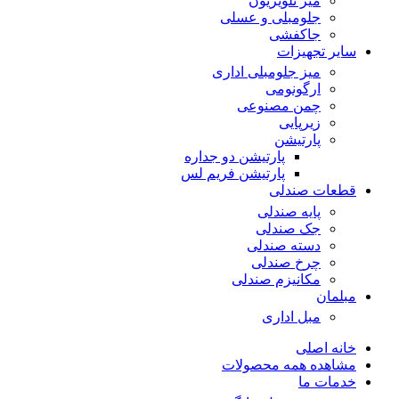
میز تلویزیون
جلومبلی و عسلی
جاکفشی
سایر تجهیزات
میز جلومبلی اداری
ارگونومی
چمن مصنوعی
زیرپایی
پارتیشن
پارتیشن دو جداره
پارتیشن فریم لس
قطعات صندلی
پایه صندلی
جک صندلی
دسته صندلی
چرخ صندلی
مکانیزم صندلی
مبلمان
مبل اداری
خانه اصلی
مشاهده همه محصولات
خدمات ما