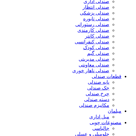
صندلی اداری
صندلی انتظار
صندلی پزشکی
صندلی تابوره
صندلی رستورانی
صندلی کارمندی
صندلی کانتر
صندلی کنفرانسی
صندلی کودک
صندلی گیم
صندلی مدیریتی
صندلی معاونتی
صندلی ناهار خوری
قطعات صندلی
پایه صندلی
جک صندلی
چرخ صندلی
دسته صندلی
مکانیزم صندلی
مبلمان
مبل اداری
مصنوعات چوبی
جالباسی
جلومبلی و عسلی