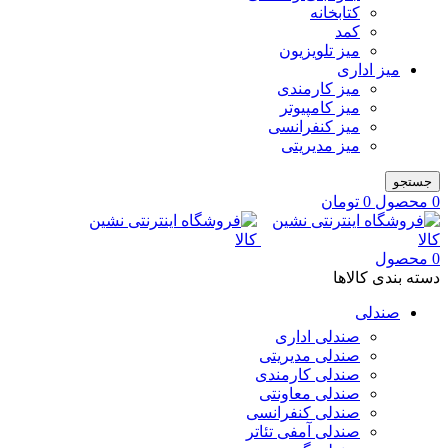
کتابخانه
کمد
میز تلویزیون
میز اداری
میز کارمندی
میز کامپیوتر
میز کنفرانسی
میز مدیریتی
جستجو
0
محصول
0
تومان
0
محصول
دسته بندی کالاها
صندلی
صندلی اداری
صندلی مدیریتی
صندلی کارمندی
صندلی معاونتی
صندلی کنفرانسی
صندلی آمفی تئاتر