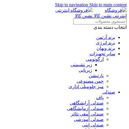
Skip to navigation
Skip to main content
انتخاب دسته بندی
برند آرتمن
برند انرژی
برند ویهان
سایر تجهیزات
ارگونومی
زیر نشیمنی
زیرپایی
پارتیشن
چمن مصنوعی
میز جلومبلی اداری
صندلی
پاف
صندلی آرایشگاهی
صندلی آزمایشگاهی
صندلی آمفی تئاتر
صندلی آموزشی
صندلی اپنی