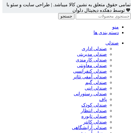
تمامی حقوق متعلق به نشین کالا میباشد. | طراحی سایت و سئو با
🧡 توسط دهکده دیجیتال دلوان
جستجو
منو
دسته بندی ها
صندلی
صندلی اداری
صندلی مدیریتی
صندلی کارمندی
صندلی معاونتی
صندلی کنفرانسی
صندلی آمفی تئاتر
صندلی گیم
صندلی اپنی
صندلی رستورانی
پاف
صندلی کودک
صندلی انتظار
صندلی تابوره
صندلی کانتر
صندلی آرایشگاهی