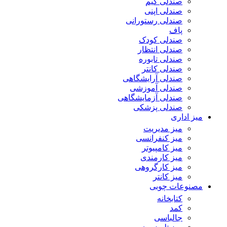
صندلی گیم
صندلی اپنی
صندلی رستورانی
پاف
صندلی کودک
صندلی انتظار
صندلی تابوره
صندلی کانتر
صندلی آرایشگاهی
صندلی آموزشی
صندلی آزمایشگاهی
صندلی پزشکی
میز اداری
میز مدیریت
میز کنفرانسی
میز کامپیوتر
میز کارمندی
میز کارگروهی
میز کانتر
مصنوعات چوبی
کتابخانه
کمد
جالباسی