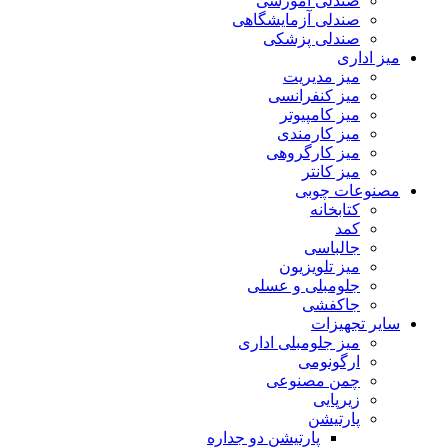
صندلی آموزشی
صندلی آزمایشگاهی
صندلی پزشکی
میز اداری
میز مدیریت
میز کنفرانسی
میز کامپیوتر
میز کارمندی
میز کارگروهی
میز کانتر
مصنوعات چوبی
کتابخانه
کمد
جالباسی
میز تلویزیون
جلومبلی و عسلی
جاکفشی
سایر تجهیزات
میز جلومبلی اداری
ارگونومی
چمن مصنوعی
زیرپایی
پارتیشن
پارتیشن دو جداره