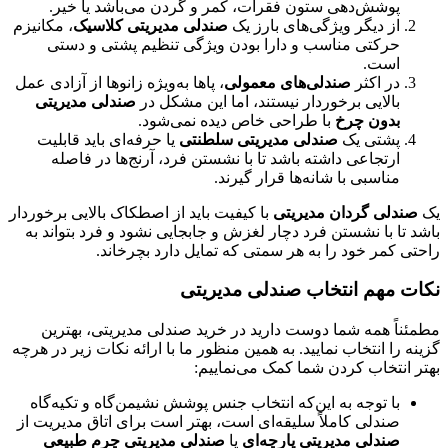
پوشش‌دهی ستون فقرات، کمر و گردن می‌باشد یا خیر.
از دیگر ویژگی‌های بارز یک
صندلی مدیریتی کلاسیک
، مکانیزم
حرکتی مناسب و دارا بودن ویژگی تنظیم پشتی و دستی
است.
در اکثر
صندلی‌های معمولی
، پاها به‌ویژه زانوها از آزادی عمل
بالایی برخوردار نیستند، اما این مشکل در
صندلی مدیریتی
بدون چرخ
با طراحی خاص دیده نمی‌شود.
پشتی یک
صندلی مدیریتی سلطنتی
یا حرفه‌ای باید قابلیت
ارتجاعی داشته باشد تا با نشستن فرد، آرنج‌ها در فاصله
مناسبی با شانه‌ها قرار گیرند.
یک
صندلی گردان مدیریتی
با کیفیت باید از اصطکاک بالایی برخوردار
باشد تا با نشستن فرد دچار لغزش و جابجایی نشود و فرد بتواند به
راحتی کمر خود را به هر سمتی که تمایل دارد بچرخاند.
نکات مهم انتخاب صندلی مدیریتی
مطمئناً همه شما دوست دارید در خرید صندلی مدیریتی، بهترین
گزینه را انتخاب نمایید. به همین منظور ما با ارائه نکات زیر در هرچه
بهتر انتخاب کردن شما کمک می‌نماییم:
با توجه به این‌که انتخاب جنس پوشش نشیمن‌گاه و تکیه‌گاه
صندلی کاملاً سلیقه‌ای است، بهتر است برای اتاق مدیریت از
صندلی مدیریتی پارچه‌ای
یا
صندلی مدیریتی چرم طبیعی