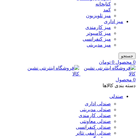
کتابخانه
کمد
میز تلویزیون
میز اداری
میز کارمندی
میز کامپیوتر
میز کنفرانسی
میز مدیریتی
جستجو
0
محصول
0
تومان
0
محصول
دسته بندی کالاها
صندلی
صندلی اداری
صندلی مدیریتی
صندلی کارمندی
صندلی معاونتی
صندلی کنفرانسی
صندلی آمفی تئاتر