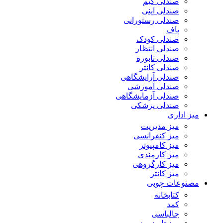
صندلی گیم
صندلی اپنی
صندلی رستورانی
پاف
صندلی کودک
صندلی انتظار
صندلی تابوره
صندلی کانتر
صندلی آرایشگاهی
صندلی آموزشی
صندلی آزمایشگاهی
صندلی پزشکی
میز اداری
میز مدیریت
میز کنفرانسی
میز کامپیوتر
میز کارمندی
میز کارگروهی
میز کانتر
مصنوعات چوبی
کتابخانه
کمد
جالباسی