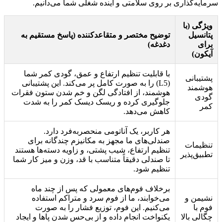
سرمایه‌گذاری بر روی سلامتی و آینده شغلی شما می‌دانیم.
ویژگی (با
پتانسیل
توضیح مختصر و متقاعدکننده (پاسخ مستقیم به
برای
دغدغه)
آیکون)
با قابلیت تنظیم ارتفاع و عمق، گودی کمر شما
پشتیبانی
(L5) را به صورت کامل پر می‌کند. این پشتیبانی
هوشمند
هوشمند، از افتادگی لگن و خم شدن ستون فقرات
گودی
جلوگیری کرده و ریسک دیسک کمر را به شدت
کمر
کاهش می‌دهد.
هر کاربر، یک آناتومی منحصربه‌فرد دارد.
صندلی‌های ما مجهز به مکانیزم چندگانه برای
تنظیمات
تنظیم ارتفاع، شیب پشتی، و زاویه دسته‌ها هستند
تطبیق‌پذیر
تا صندلی دقیقاً متناسب با قد، وزن و میز کار شما
تنظیم شود.
برخلاف فوم‌های معمولی که پس از چند ماه
نشیمن و
می‌خوابند، ما از فوم سرد و متراکم استفاده
فوم با
می‌کنیم. این فوم، توزیع فشار را به صورت
چگالی بالا
یکنواخت انجام داده و از بی‌حس شدن پاها و ایجاد