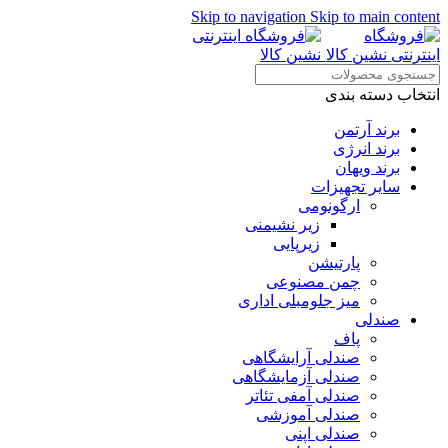
Skip to navigation
Skip to main content
انتخاب دسته بندی
برند آرتمن
برند انرژی
برند ویهان
سایر تجهیزات
ارگونومی
زیر نشیمنی
زیرپایی
پارتیشن
چمن مصنوعی
میز جلومبلی اداری
صندلی
پاف
صندلی آرایشگاهی
صندلی آزمایشگاهی
صندلی آمفی تئاتر
صندلی آموزشی
صندلی اپنی