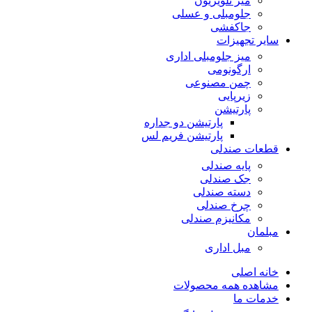
میز تلویزیون
جلومبلی و عسلی
جاکفشی
سایر تجهیزات
میز جلومبلی اداری
ارگونومی
چمن مصنوعی
زیرپایی
پارتیشن
پارتیشن دو جداره
پارتیشن فریم لس
قطعات صندلی
پایه صندلی
جک صندلی
دسته صندلی
چرخ صندلی
مکانیزم صندلی
مبلمان
مبل اداری
خانه اصلی
مشاهده همه محصولات
خدمات ما