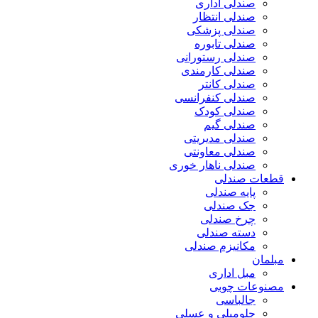
صندلی اداری
صندلی انتظار
صندلی پزشکی
صندلی تابوره
صندلی رستورانی
صندلی کارمندی
صندلی کانتر
صندلی کنفرانسی
صندلی کودک
صندلی گیم
صندلی مدیریتی
صندلی معاونتی
صندلی ناهار خوری
قطعات صندلی
پایه صندلی
جک صندلی
چرخ صندلی
دسته صندلی
مکانیزم صندلی
مبلمان
مبل اداری
مصنوعات چوبی
جالباسی
جلومبلی و عسلی