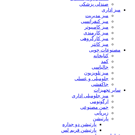
صندلی پزشکی
میز اداری
میز مدیریت
میز کنفرانسی
میز کامپیوتر
میز کارمندی
میز کارگروهی
میز کانتر
مصنوعات چوبی
کتابخانه
کمد
جالباسی
میز تلویزیون
جلومبلی و عسلی
جاکفشی
سایر تجهیزات
میز جلومبلی اداری
ارگونومی
چمن مصنوعی
زیرپایی
پارتیشن
پارتیشن دو جداره
پارتیشن فریم لس