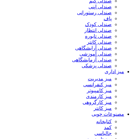
صندلی گیم
صندلی اپنی
صندلی رستورانی
پاف
صندلی کودک
صندلی انتظار
صندلی تابوره
صندلی کانتر
صندلی آرایشگاهی
صندلی آموزشی
صندلی آزمایشگاهی
صندلی پزشکی
میز اداری
میز مدیریت
میز کنفرانسی
میز کامپیوتر
میز کارمندی
میز کارگروهی
میز کانتر
مصنوعات چوبی
کتابخانه
کمد
جالباسی