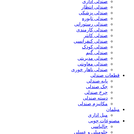
صندلی اداری
صندلی انتظار
صندلی پزشکی
صندلی تابوره
صندلی رستورانی
صندلی کارمندی
صندلی کانتر
صندلی کنفرانسی
صندلی کودک
صندلی گیم
صندلی مدیریتی
صندلی معاونتی
صندلی ناهار خوری
قطعات صندلی
پایه صندلی
جک صندلی
چرخ صندلی
دسته صندلی
مکانیزم صندلی
مبلمان
مبل اداری
مصنوعات چوبی
جالباسی
جلومبلی و عسلی