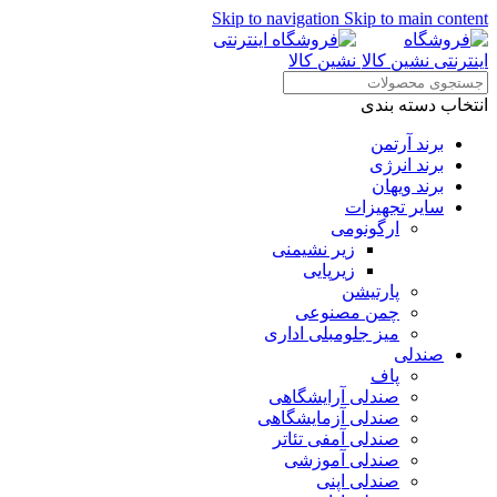
Skip to navigation
Skip to main content
انتخاب دسته بندی
برند آرتمن
برند انرژی
برند ویهان
سایر تجهیزات
ارگونومی
زیر نشیمنی
زیرپایی
پارتیشن
چمن مصنوعی
میز جلومبلی اداری
صندلی
پاف
صندلی آرایشگاهی
صندلی آزمایشگاهی
صندلی آمفی تئاتر
صندلی آموزشی
صندلی اپنی