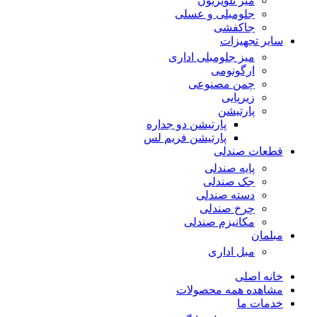
میز تلویزیون
جلومبلی و عسلی
جاکفشی
سایر تجهیزات
میز جلومبلی اداری
ارگونومی
چمن مصنوعی
زیرپایی
پارتیشن
پارتیشن دو جداره
پارتیشن فریم لس
قطعات صندلی
پایه صندلی
جک صندلی
دسته صندلی
چرخ صندلی
مکانیزم صندلی
مبلمان
مبل اداری
خانه اصلی
مشاهده همه محصولات
خدمات ما