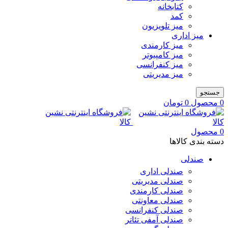
کتابخانه
کمد
میز تلویزیون
میز اداری
میز کارمندی
میز کامپیوتر
میز کنفرانسی
میز مدیریتی
جستجو
0
محصول
0
تومان
0
محصول
دسته بندی کالاها
صندلی
صندلی اداری
صندلی مدیریتی
صندلی کارمندی
صندلی معاونتی
صندلی کنفرانسی
صندلی آمفی تئاتر