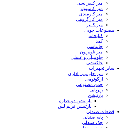
میز کنفرانسی
میز کامپیوتر
میز کارمندی
میز کارگروهی
میز کانتر
مصنوعات چوبی
کتابخانه
کمد
جالباسی
میز تلویزیون
جلومبلی و عسلی
جاکفشی
سایر تجهیزات
میز جلومبلی اداری
ارگونومی
چمن مصنوعی
زیرپایی
پارتیشن
پارتیشن دو جداره
پارتیشن فریم لس
قطعات صندلی
پایه صندلی
جک صندلی
دسته صندلی