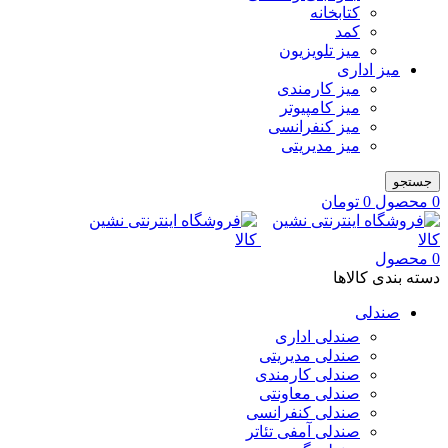
کتابخانه
کمد
میز تلویزیون
میز اداری
میز کارمندی
میز کامپیوتر
میز کنفرانسی
میز مدیریتی
جستجو
0
محصول
0
تومان
0
محصول
دسته بندی کالاها
صندلی
صندلی اداری
صندلی مدیریتی
صندلی کارمندی
صندلی معاونتی
صندلی کنفرانسی
صندلی آمفی تئاتر