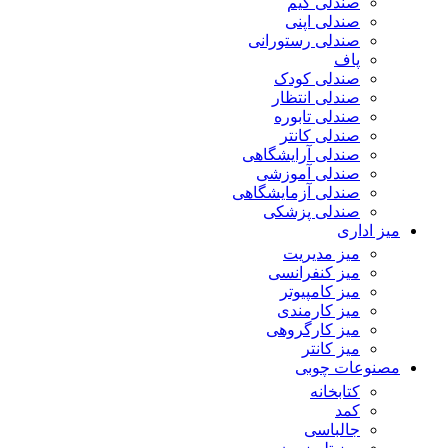
صندلی گیم
صندلی اپنی
صندلی رستورانی
پاف
صندلی کودک
صندلی انتظار
صندلی تابوره
صندلی کانتر
صندلی آرایشگاهی
صندلی آموزشی
صندلی آزمایشگاهی
صندلی پزشکی
میز اداری
میز مدیریت
میز کنفرانسی
میز کامپیوتر
میز کارمندی
میز کارگروهی
میز کانتر
مصنوعات چوبی
کتابخانه
کمد
جالباسی