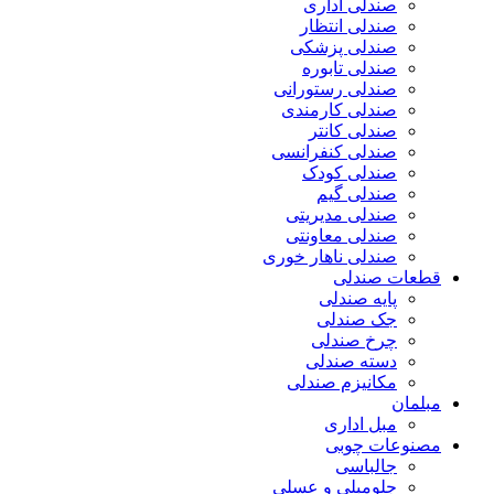
صندلی اداری
صندلی انتظار
صندلی پزشکی
صندلی تابوره
صندلی رستورانی
صندلی کارمندی
صندلی کانتر
صندلی کنفرانسی
صندلی کودک
صندلی گیم
صندلی مدیریتی
صندلی معاونتی
صندلی ناهار خوری
قطعات صندلی
پایه صندلی
جک صندلی
چرخ صندلی
دسته صندلی
مکانیزم صندلی
مبلمان
مبل اداری
مصنوعات چوبی
جالباسی
جلومبلی و عسلی