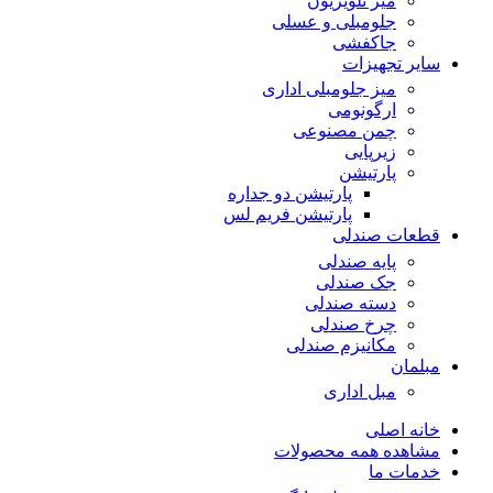
میز تلویزیون
جلومبلی و عسلی
جاکفشی
سایر تجهیزات
میز جلومبلی اداری
ارگونومی
چمن مصنوعی
زیرپایی
پارتیشن
پارتیشن دو جداره
پارتیشن فریم لس
قطعات صندلی
پایه صندلی
جک صندلی
دسته صندلی
چرخ صندلی
مکانیزم صندلی
مبلمان
مبل اداری
خانه اصلی
مشاهده همه محصولات
خدمات ما