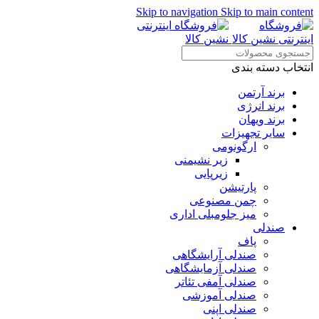
Skip to navigation
Skip to main content
انتخاب دسته بندی
برند آرتمن
برند انرژی
برند ویهان
سایر تجهیزات
ارگونومی
زیر نشیمنی
زیرپایی
پارتیشن
چمن مصنوعی
میز جلومبلی اداری
صندلی
پاف
صندلی آرایشگاهی
صندلی آزمایشگاهی
صندلی آمفی تئاتر
صندلی آموزشی
صندلی اپنی