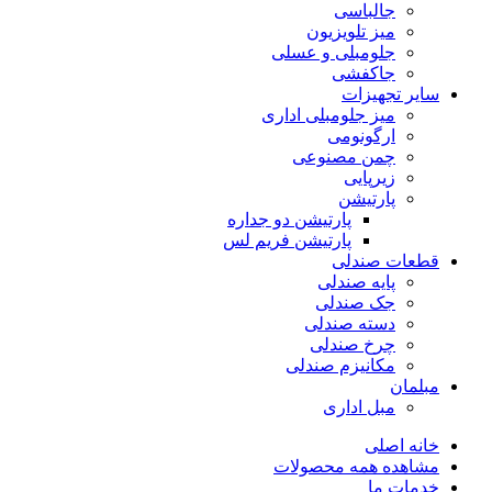
جالباسی
میز تلویزیون
جلومبلی و عسلی
جاکفشی
سایر تجهیزات
میز جلومبلی اداری
ارگونومی
چمن مصنوعی
زیرپایی
پارتیشن
پارتیشن دو جداره
پارتیشن فریم لس
قطعات صندلی
پایه صندلی
جک صندلی
دسته صندلی
چرخ صندلی
مکانیزم صندلی
مبلمان
مبل اداری
خانه اصلی
مشاهده همه محصولات
خدمات ما