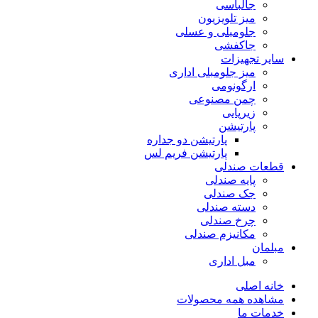
جالباسی
میز تلویزیون
جلومبلی و عسلی
جاکفشی
سایر تجهیزات
میز جلومبلی اداری
ارگونومی
چمن مصنوعی
زیرپایی
پارتیشن
پارتیشن دو جداره
پارتیشن فریم لس
قطعات صندلی
پایه صندلی
جک صندلی
دسته صندلی
چرخ صندلی
مکانیزم صندلی
مبلمان
مبل اداری
خانه اصلی
مشاهده همه محصولات
خدمات ما