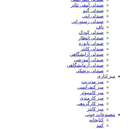
صندلی آمفی تئاتر
صندلی گیم
صندلی اپنی
صندلی رستورانی
پاف
صندلی کودک
صندلی انتظار
صندلی تابوره
صندلی کانتر
صندلی آرایشگاهی
صندلی آموزشی
صندلی آزمایشگاهی
صندلی پزشکی
میز اداری
میز مدیریت
میز کنفرانسی
میز کامپیوتر
میز کارمندی
میز کارگروهی
میز کانتر
مصنوعات چوبی
کتابخانه
کمد