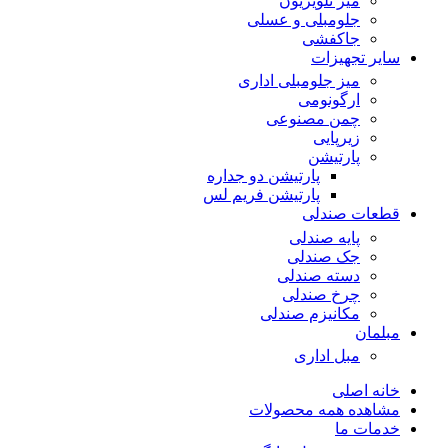
میز تلویزیون
جلومبلی و عسلی
جاکفشی
سایر تجهیزات
میز جلومبلی اداری
ارگونومی
چمن مصنوعی
زیرپایی
پارتیشن
پارتیشن دو جداره
پارتیشن فریم لس
قطعات صندلی
پایه صندلی
جک صندلی
دسته صندلی
چرخ صندلی
مکانیزم صندلی
مبلمان
مبل اداری
خانه اصلی
مشاهده همه محصولات
خدمات ما