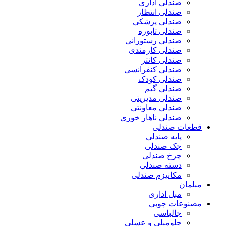
صندلی اداری
صندلی انتظار
صندلی پزشکی
صندلی تابوره
صندلی رستورانی
صندلی کارمندی
صندلی کانتر
صندلی کنفرانسی
صندلی کودک
صندلی گیم
صندلی مدیریتی
صندلی معاونتی
صندلی ناهار خوری
قطعات صندلی
پایه صندلی
جک صندلی
چرخ صندلی
دسته صندلی
مکانیزم صندلی
مبلمان
مبل اداری
مصنوعات چوبی
جالباسی
جلومبلی و عسلی