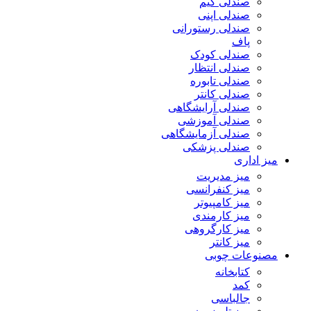
صندلی گیم
صندلی اپنی
صندلی رستورانی
پاف
صندلی کودک
صندلی انتظار
صندلی تابوره
صندلی کانتر
صندلی آرایشگاهی
صندلی آموزشی
صندلی آزمایشگاهی
صندلی پزشکی
میز اداری
میز مدیریت
میز کنفرانسی
میز کامپیوتر
میز کارمندی
میز کارگروهی
میز کانتر
مصنوعات چوبی
کتابخانه
کمد
جالباسی