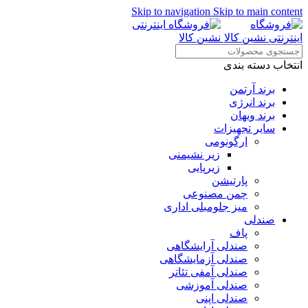
Skip to navigation
Skip to main content
انتخاب دسته بندی
برند آرتمن
برند انرژی
برند ویهان
سایر تجهیزات
ارگونومی
زیر نشیمنی
زیرپایی
پارتیشن
چمن مصنوعی
میز جلومبلی اداری
صندلی
پاف
صندلی آرایشگاهی
صندلی آزمایشگاهی
صندلی آمفی تئاتر
صندلی آموزشی
صندلی اپنی