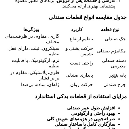
گارانتی و خدمات پس از فروش
: برندهای معتبر معمولاً
پشتیبانی بهتری ارائه می‌کنند.
جدول مقایسه انواع قطعات صندلی
نوع قطعه
کاربرد
ویژگی‌ها
گازی، مقاوم، در ظرفیت‌های
جک صندلی
تنظیم ارتفاع
مختلف
حرکت پشتی و
سینکرون، تیلت، دارای قفل
مکانیزم صندلی
نشیمن
تنظیم
دسته صندلی
نرم، ارگونومیک، با قابلیت
راحتی دست
مدیریتی
تنظیم
فلزی، پلاستیکی، مقاوم در
پایه پنج‌پر
پایداری صندلی
برابر فشار
چرخ صندلی
حرکت روان
ژله‌ای، ساده، بی‌صدا
مزایای استفاده از قطعات یدکی استاندارد
افزایش طول عمر صندلی
بهبود راحتی و ارگونومی
صرفه‌جویی در هزینه‌های تعویض کلی
سازگاری کامل با ساختار صندلی