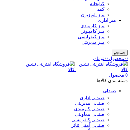
کتابخانه
کمد
میز تلویزیون
میز اداری
میز کارمندی
میز کامپیوتر
میز کنفرانسی
میز مدیریتی
جستجو
0
محصول
0
تومان
0
محصول
دسته بندی کالاها
صندلی
صندلی اداری
صندلی مدیریتی
صندلی کارمندی
صندلی معاونتی
صندلی کنفرانسی
صندلی آمفی تئاتر