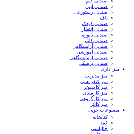
صندلی گیم
صندلی اپنی
صندلی رستورانی
پاف
صندلی کودک
صندلی انتظار
صندلی تابوره
صندلی کانتر
صندلی آرایشگاهی
صندلی آموزشی
صندلی آزمایشگاهی
صندلی پزشکی
میز اداری
میز مدیریت
میز کنفرانسی
میز کامپیوتر
میز کارمندی
میز کارگروهی
میز کانتر
مصنوعات چوبی
کتابخانه
کمد
جالباسی