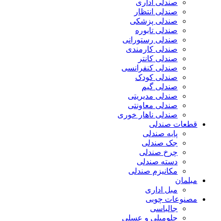
صندلی اداری
صندلی انتظار
صندلی پزشکی
صندلی تابوره
صندلی رستورانی
صندلی کارمندی
صندلی کانتر
صندلی کنفرانسی
صندلی کودک
صندلی گیم
صندلی مدیریتی
صندلی معاونتی
صندلی ناهار خوری
قطعات صندلی
پایه صندلی
جک صندلی
چرخ صندلی
دسته صندلی
مکانیزم صندلی
مبلمان
مبل اداری
مصنوعات چوبی
جالباسی
جلومبلی و عسلی