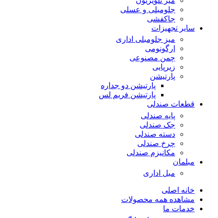
میز تلویزیون
جلومبلی و عسلی
جاکفشی
سایر تجهیزات
میز جلومبلی اداری
ارگونومی
چمن مصنوعی
زیرپایی
پارتیشن
پارتیشن دو جداره
پارتیشن فریم لس
قطعات صندلی
پایه صندلی
جک صندلی
دسته صندلی
چرخ صندلی
مکانیزم صندلی
مبلمان
مبل اداری
خانه اصلی
مشاهده همه محصولات
خدمات ما