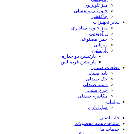
میز تلویزیون
جلومبلی و عسلی
جاکفشی
سایر تجهیزات
میز جلومبلی اداری
ارگونومی
چمن مصنوعی
زیرپایی
پارتیشن
پارتیشن دو جداره
پارتیشن فریم لس
قطعات صندلی
پایه صندلی
جک صندلی
دسته صندلی
چرخ صندلی
مکانیزم صندلی
مبلمان
مبل اداری
خانه اصلی
مشاهده همه محصولات
خدمات ما