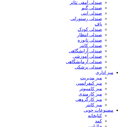
صندلی آمفی تئاتر
صندلی گیم
صندلی اپنی
صندلی رستورانی
پاف
صندلی کودک
صندلی انتظار
صندلی تابوره
صندلی کانتر
صندلی آرایشگاهی
صندلی آموزشی
صندلی آزمایشگاهی
صندلی پزشکی
میز اداری
میز مدیریت
میز کنفرانسی
میز کامپیوتر
میز کارمندی
میز کارگروهی
میز کانتر
مصنوعات چوبی
کتابخانه
کمد
جالباسی