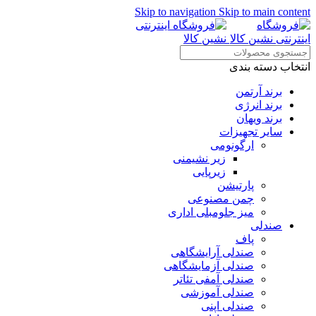
Skip to navigation
Skip to main content
انتخاب دسته بندی
برند آرتمن
برند انرژی
برند ویهان
سایر تجهیزات
ارگونومی
زیر نشیمنی
زیرپایی
پارتیشن
چمن مصنوعی
میز جلومبلی اداری
صندلی
پاف
صندلی آرایشگاهی
صندلی آزمایشگاهی
صندلی آمفی تئاتر
صندلی آموزشی
صندلی اپنی