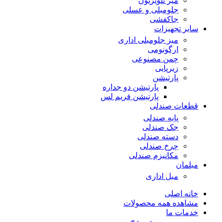
میز تلویزیون
جلومبلی و عسلی
جاکفشی
سایر تجهیزات
میز جلومبلی اداری
ارگونومی
چمن مصنوعی
زیرپایی
پارتیشن
پارتیشن دو جداره
پارتیشن فریم لس
قطعات صندلی
پایه صندلی
جک صندلی
دسته صندلی
چرخ صندلی
مکانیزم صندلی
مبلمان
مبل اداری
خانه اصلی
مشاهده همه محصولات
خدمات ما