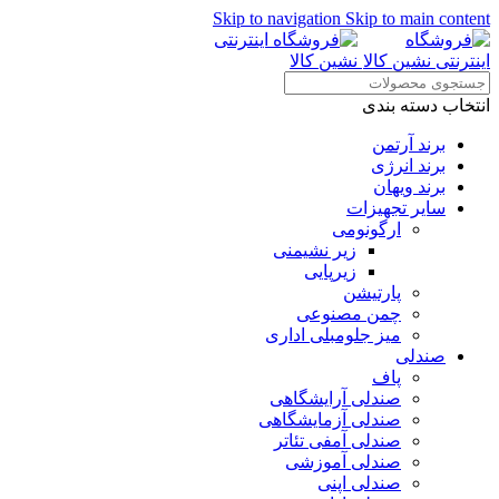
Skip to navigation
Skip to main content
انتخاب دسته بندی
برند آرتمن
برند انرژی
برند ویهان
سایر تجهیزات
ارگونومی
زیر نشیمنی
زیرپایی
پارتیشن
چمن مصنوعی
میز جلومبلی اداری
صندلی
پاف
صندلی آرایشگاهی
صندلی آزمایشگاهی
صندلی آمفی تئاتر
صندلی آموزشی
صندلی اپنی