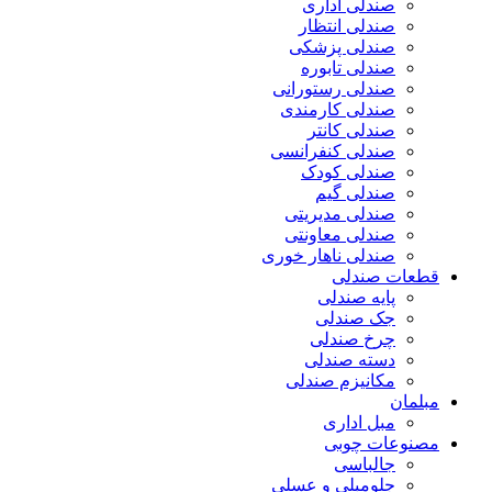
صندلی اداری
صندلی انتظار
صندلی پزشکی
صندلی تابوره
صندلی رستورانی
صندلی کارمندی
صندلی کانتر
صندلی کنفرانسی
صندلی کودک
صندلی گیم
صندلی مدیریتی
صندلی معاونتی
صندلی ناهار خوری
قطعات صندلی
پایه صندلی
جک صندلی
چرخ صندلی
دسته صندلی
مکانیزم صندلی
مبلمان
مبل اداری
مصنوعات چوبی
جالباسی
جلومبلی و عسلی