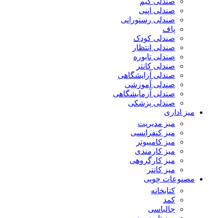
صندلی گیم
صندلی اپنی
صندلی رستورانی
پاف
صندلی کودک
صندلی انتظار
صندلی تابوره
صندلی کانتر
صندلی آرایشگاهی
صندلی آموزشی
صندلی آزمایشگاهی
صندلی پزشکی
میز اداری
میز مدیریت
میز کنفرانسی
میز کامپیوتر
میز کارمندی
میز کارگروهی
میز کانتر
مصنوعات چوبی
کتابخانه
کمد
جالباسی