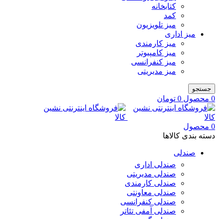
کتابخانه
کمد
میز تلویزیون
میز اداری
میز کارمندی
میز کامپیوتر
میز کنفرانسی
میز مدیریتی
جستجو
0
محصول
0
تومان
0
محصول
دسته بندی کالاها
صندلی
صندلی اداری
صندلی مدیریتی
صندلی کارمندی
صندلی معاونتی
صندلی کنفرانسی
صندلی آمفی تئاتر