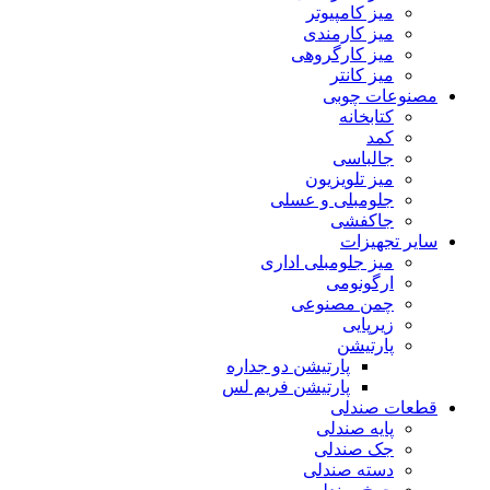
میز کامپیوتر
میز کارمندی
میز کارگروهی
میز کانتر
مصنوعات چوبی
کتابخانه
کمد
جالباسی
میز تلویزیون
جلومبلی و عسلی
جاکفشی
سایر تجهیزات
میز جلومبلی اداری
ارگونومی
چمن مصنوعی
زیرپایی
پارتیشن
پارتیشن دو جداره
پارتیشن فریم لس
قطعات صندلی
پایه صندلی
جک صندلی
دسته صندلی