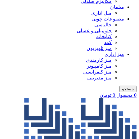
مکانیزم صندلی
مبلمان
مبل اداری
مصنوعات چوبی
جالباسی
جلومبلی و عسلی
کتابخانه
کمد
میز تلویزیون
میز اداری
میز کارمندی
میز کامپیوتر
میز کنفرانسی
میز مدیریتی
جستجو
0
محصول
0
تومان