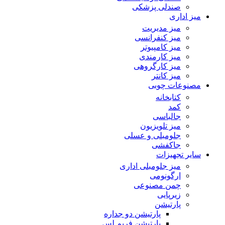
صندلی پزشکی
میز اداری
میز مدیریت
میز کنفرانسی
میز کامپیوتر
میز کارمندی
میز کارگروهی
میز کانتر
مصنوعات چوبی
کتابخانه
کمد
جالباسی
میز تلویزیون
جلومبلی و عسلی
جاکفشی
سایر تجهیزات
میز جلومبلی اداری
ارگونومی
چمن مصنوعی
زیرپایی
پارتیشن
پارتیشن دو جداره
پارتیشن فریم لس