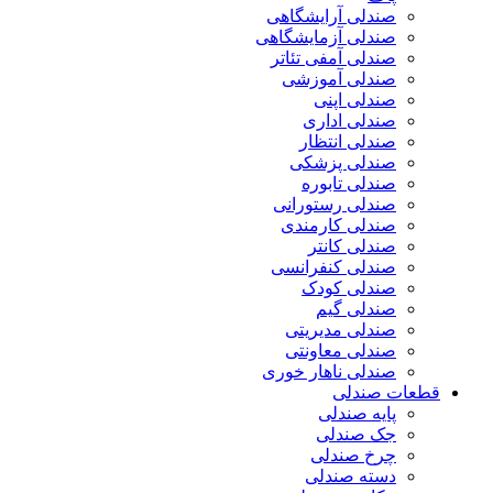
صندلی آرایشگاهی
صندلی آزمایشگاهی
صندلی آمفی تئاتر
صندلی آموزشی
صندلی اپنی
صندلی اداری
صندلی انتظار
صندلی پزشکی
صندلی تابوره
صندلی رستورانی
صندلی کارمندی
صندلی کانتر
صندلی کنفرانسی
صندلی کودک
صندلی گیم
صندلی مدیریتی
صندلی معاونتی
صندلی ناهار خوری
قطعات صندلی
پایه صندلی
جک صندلی
چرخ صندلی
دسته صندلی