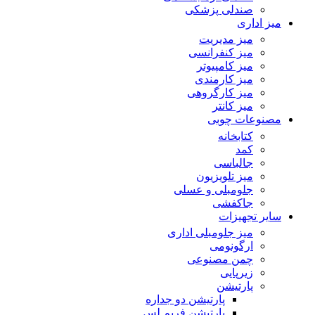
صندلی پزشکی
میز اداری
میز مدیریت
میز کنفرانسی
میز کامپیوتر
میز کارمندی
میز کارگروهی
میز کانتر
مصنوعات چوبی
کتابخانه
کمد
جالباسی
میز تلویزیون
جلومبلی و عسلی
جاکفشی
سایر تجهیزات
میز جلومبلی اداری
ارگونومی
چمن مصنوعی
زیرپایی
پارتیشن
پارتیشن دو جداره
پارتیشن فریم لس