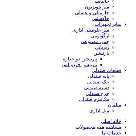
جالباسی
میز تلویزیون
جلومبلی و عسلی
جاکفشی
سایر تجهیزات
میز جلومبلی اداری
ارگونومی
چمن مصنوعی
زیرپایی
پارتیشن
پارتیشن دو جداره
پارتیشن فریم لس
قطعات صندلی
پایه صندلی
جک صندلی
دسته صندلی
چرخ صندلی
مکانیزم صندلی
مبلمان
مبل اداری
خانه اصلی
مشاهده همه محصولات
خدمات ما