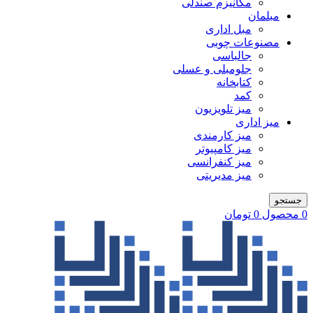
مکانیزم صندلی
مبلمان
مبل اداری
مصنوعات چوبی
جالباسی
جلومبلی و عسلی
کتابخانه
کمد
میز تلویزیون
میز اداری
میز کارمندی
میز کامپیوتر
میز کنفرانسی
میز مدیریتی
جستجو
0
محصول
0
تومان