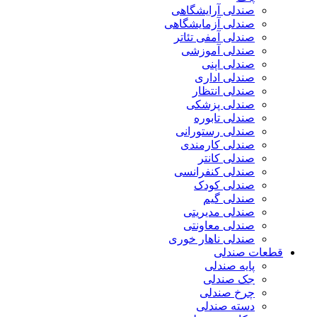
صندلی آرایشگاهی
صندلی آزمایشگاهی
صندلی آمفی تئاتر
صندلی آموزشی
صندلی اپنی
صندلی اداری
صندلی انتظار
صندلی پزشکی
صندلی تابوره
صندلی رستورانی
صندلی کارمندی
صندلی کانتر
صندلی کنفرانسی
صندلی کودک
صندلی گیم
صندلی مدیریتی
صندلی معاونتی
صندلی ناهار خوری
قطعات صندلی
پایه صندلی
جک صندلی
چرخ صندلی
دسته صندلی