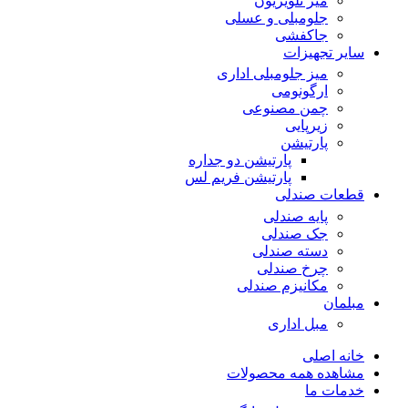
میز تلویزیون
جلومبلی و عسلی
جاکفشی
سایر تجهیزات
میز جلومبلی اداری
ارگونومی
چمن مصنوعی
زیرپایی
پارتیشن
پارتیشن دو جداره
پارتیشن فریم لس
قطعات صندلی
پایه صندلی
جک صندلی
دسته صندلی
چرخ صندلی
مکانیزم صندلی
مبلمان
مبل اداری
خانه اصلی
مشاهده همه محصولات
خدمات ما