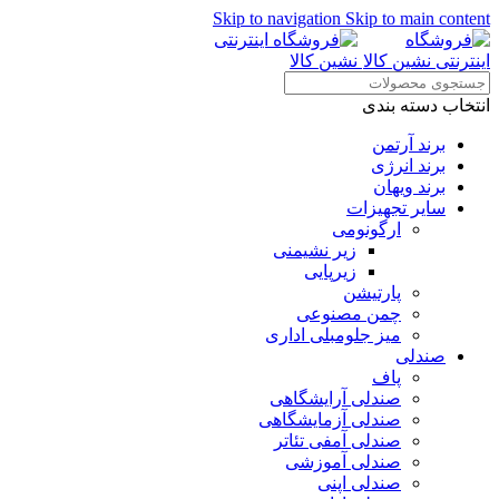
Skip to navigation
Skip to main content
انتخاب دسته بندی
برند آرتمن
برند انرژی
برند ویهان
سایر تجهیزات
ارگونومی
زیر نشیمنی
زیرپایی
پارتیشن
چمن مصنوعی
میز جلومبلی اداری
صندلی
پاف
صندلی آرایشگاهی
صندلی آزمایشگاهی
صندلی آمفی تئاتر
صندلی آموزشی
صندلی اپنی