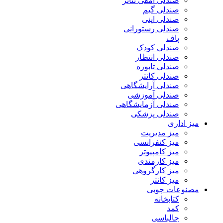
صندلی آمفی تئاتر
صندلی گیم
صندلی اپنی
صندلی رستورانی
پاف
صندلی کودک
صندلی انتظار
صندلی تابوره
صندلی کانتر
صندلی آرایشگاهی
صندلی آموزشی
صندلی آزمایشگاهی
صندلی پزشکی
میز اداری
میز مدیریت
میز کنفرانسی
میز کامپیوتر
میز کارمندی
میز کارگروهی
میز کانتر
مصنوعات چوبی
کتابخانه
کمد
جالباسی