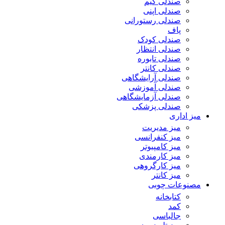
صندلی گیم
صندلی اپنی
صندلی رستورانی
پاف
صندلی کودک
صندلی انتظار
صندلی تابوره
صندلی کانتر
صندلی آرایشگاهی
صندلی آموزشی
صندلی آزمایشگاهی
صندلی پزشکی
میز اداری
میز مدیریت
میز کنفرانسی
میز کامپیوتر
میز کارمندی
میز کارگروهی
میز کانتر
مصنوعات چوبی
کتابخانه
کمد
جالباسی