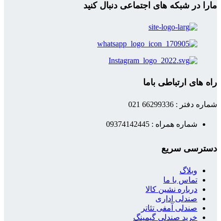
مارا در شبکه های اجتماعی دنبال کنید
راه های ارتباطی باما
شماره دفتر : 66299336 021
شماره همراه : 09374142445
دسترسی سریع
وبلاگ
تماس با ما
درباره نشین کالا
صندلی اداری
صندلی آمفی تئاتر
خرید صندلی گیمینگ