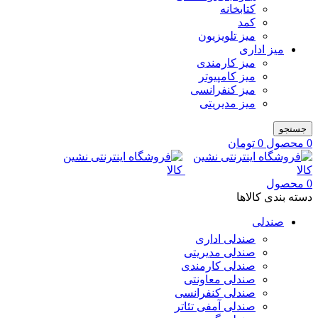
کتابخانه
کمد
میز تلویزیون
میز اداری
میز کارمندی
میز کامپیوتر
میز کنفرانسی
میز مدیریتی
جستجو
0
محصول
0
تومان
0
محصول
دسته بندی کالاها
صندلی
صندلی اداری
صندلی مدیریتی
صندلی کارمندی
صندلی معاونتی
صندلی کنفرانسی
صندلی آمفی تئاتر