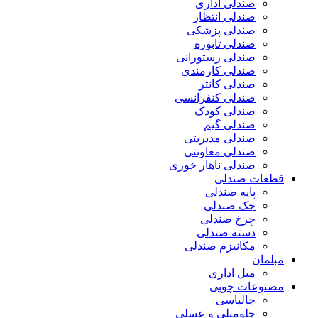
صندلی اداری
صندلی انتظار
صندلی پزشکی
صندلی تابوره
صندلی رستورانی
صندلی کارمندی
صندلی کانتر
صندلی کنفرانسی
صندلی کودک
صندلی گیم
صندلی مدیریتی
صندلی معاونتی
صندلی ناهار خوری
قطعات صندلی
پایه صندلی
جک صندلی
چرخ صندلی
دسته صندلی
مکانیزم صندلی
مبلمان
مبل اداری
مصنوعات چوبی
جالباسی
جلومبلی و عسلی