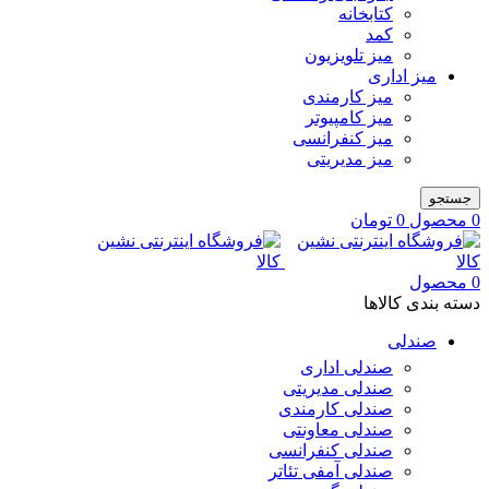
کتابخانه
کمد
میز تلویزیون
میز اداری
میز کارمندی
میز کامپیوتر
میز کنفرانسی
میز مدیریتی
جستجو
0
محصول
0
تومان
0
محصول
دسته بندی کالاها
صندلی
صندلی اداری
صندلی مدیریتی
صندلی کارمندی
صندلی معاونتی
صندلی کنفرانسی
صندلی آمفی تئاتر