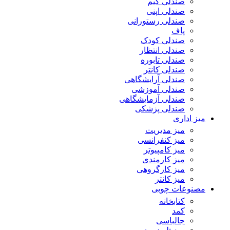
صندلی گیم
صندلی اپنی
صندلی رستورانی
پاف
صندلی کودک
صندلی انتظار
صندلی تابوره
صندلی کانتر
صندلی آرایشگاهی
صندلی آموزشی
صندلی آزمایشگاهی
صندلی پزشکی
میز اداری
میز مدیریت
میز کنفرانسی
میز کامپیوتر
میز کارمندی
میز کارگروهی
میز کانتر
مصنوعات چوبی
کتابخانه
کمد
جالباسی