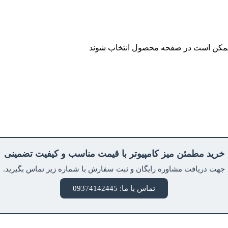
ا ممکن است در صفحه محصول انتخاب شوند
خرید مطمئن میز کامپیوتر با قیمت مناسب و کیفیت تضمینی
جهت دریافت مشاوره رایگان و ثبت سفارش با شماره زیر تماس بگیرید.
تماس با ما: 09374142445