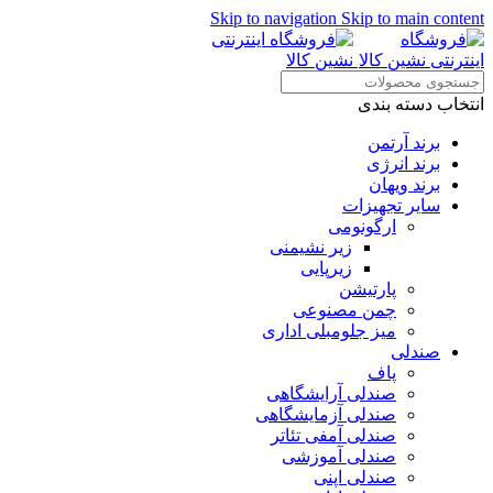
Skip to navigation
Skip to main content
انتخاب دسته بندی
برند آرتمن
برند انرژی
برند ویهان
سایر تجهیزات
ارگونومی
زیر نشیمنی
زیرپایی
پارتیشن
چمن مصنوعی
میز جلومبلی اداری
صندلی
پاف
صندلی آرایشگاهی
صندلی آزمایشگاهی
صندلی آمفی تئاتر
صندلی آموزشی
صندلی اپنی