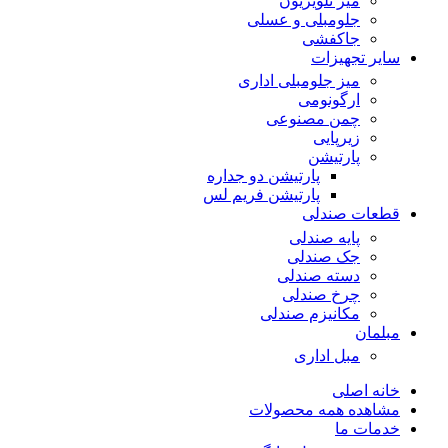
میز تلویزیون
جلومبلی و عسلی
جاکفشی
سایر تجهیزات
میز جلومبلی اداری
ارگونومی
چمن مصنوعی
زیرپایی
پارتیشن
پارتیشن دو جداره
پارتیشن فریم لس
قطعات صندلی
پایه صندلی
جک صندلی
دسته صندلی
چرخ صندلی
مکانیزم صندلی
مبلمان
مبل اداری
خانه اصلی
مشاهده همه محصولات
خدمات ما