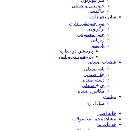
میز تلویزیون
جلومبلی و عسلی
جاکفشی
سایر تجهیزات
میز جلومبلی اداری
ارگونومی
چمن مصنوعی
زیرپایی
پارتیشن
پارتیشن دو جداره
پارتیشن فریم لس
قطعات صندلی
پایه صندلی
جک صندلی
دسته صندلی
چرخ صندلی
مکانیزم صندلی
مبلمان
مبل اداری
خانه اصلی
مشاهده همه محصولات
خدمات ما