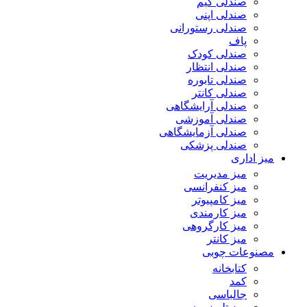
صندلی گیم
صندلی اپنی
صندلی رستورانی
پاف
صندلی کودک
صندلی انتظار
صندلی تابوره
صندلی کانتر
صندلی آرایشگاهی
صندلی آموزشی
صندلی آزمایشگاهی
صندلی پزشکی
میز اداری
میز مدیریت
میز کنفرانسی
میز کامپیوتر
میز کارمندی
میز کارگروهی
میز کانتر
مصنوعات چوبی
کتابخانه
کمد
جالباسی