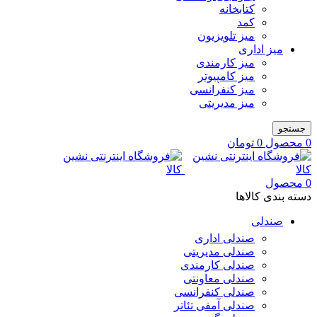
کتابخانه
کمد
میز تلویزیون
میز اداری
میز کارمندی
میز کامپیوتر
میز کنفرانسی
میز مدیریتی
جستجو
0
محصول
0
تومان
0
محصول
دسته بندی کالاها
صندلی
صندلی اداری
صندلی مدیریتی
صندلی کارمندی
صندلی معاونتی
صندلی کنفرانسی
صندلی آمفی تئاتر