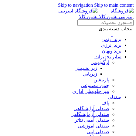
Skip to navigation
Skip to main content
انتخاب دسته بندی
برند آرتمن
برند انرژی
برند ویهان
سایر تجهیزات
ارگونومی
زیر نشیمنی
زیرپایی
پارتیشن
چمن مصنوعی
میز جلومبلی اداری
صندلی
پاف
صندلی آرایشگاهی
صندلی آزمایشگاهی
صندلی آمفی تئاتر
صندلی آموزشی
صندلی اپنی