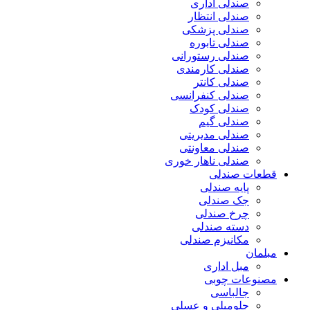
صندلی اداری
صندلی انتظار
صندلی پزشکی
صندلی تابوره
صندلی رستورانی
صندلی کارمندی
صندلی کانتر
صندلی کنفرانسی
صندلی کودک
صندلی گیم
صندلی مدیریتی
صندلی معاونتی
صندلی ناهار خوری
قطعات صندلی
پایه صندلی
جک صندلی
چرخ صندلی
دسته صندلی
مکانیزم صندلی
مبلمان
مبل اداری
مصنوعات چوبی
جالباسی
جلومبلی و عسلی