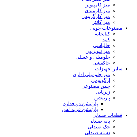
میز کامپیوتر
میز کارمندی
میز کارگروهی
میز کانتر
مصنوعات چوبی
کتابخانه
کمد
جالباسی
میز تلویزیون
جلومبلی و عسلی
جاکفشی
سایر تجهیزات
میز جلومبلی اداری
ارگونومی
چمن مصنوعی
زیرپایی
پارتیشن
پارتیشن دو جداره
پارتیشن فریم لس
قطعات صندلی
پایه صندلی
جک صندلی
دسته صندلی