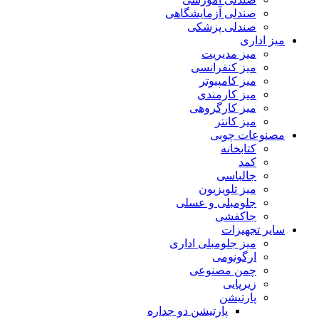
صندلی آزمایشگاهی
صندلی پزشکی
میز اداری
میز مدیریت
میز کنفرانسی
میز کامپیوتر
میز کارمندی
میز کارگروهی
میز کانتر
مصنوعات چوبی
کتابخانه
کمد
جالباسی
میز تلویزیون
جلومبلی و عسلی
جاکفشی
سایر تجهیزات
میز جلومبلی اداری
ارگونومی
چمن مصنوعی
زیرپایی
پارتیشن
پارتیشن دو جداره