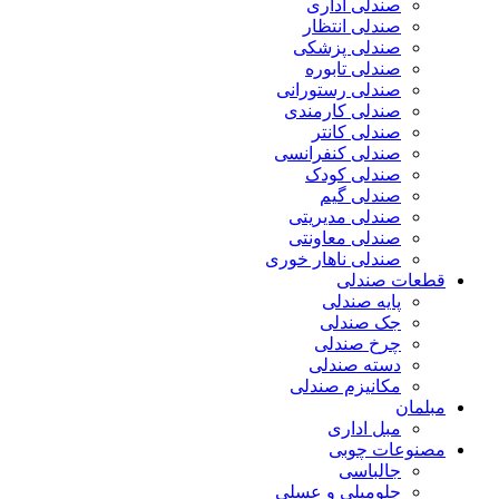
صندلی اداری
صندلی انتظار
صندلی پزشکی
صندلی تابوره
صندلی رستورانی
صندلی کارمندی
صندلی کانتر
صندلی کنفرانسی
صندلی کودک
صندلی گیم
صندلی مدیریتی
صندلی معاونتی
صندلی ناهار خوری
قطعات صندلی
پایه صندلی
جک صندلی
چرخ صندلی
دسته صندلی
مکانیزم صندلی
مبلمان
مبل اداری
مصنوعات چوبی
جالباسی
جلومبلی و عسلی