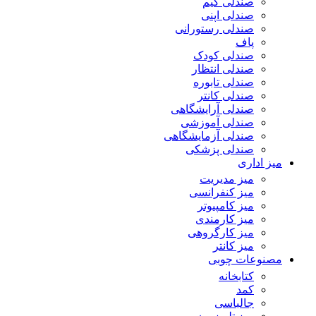
صندلی گیم
صندلی اپنی
صندلی رستورانی
پاف
صندلی کودک
صندلی انتظار
صندلی تابوره
صندلی کانتر
صندلی آرایشگاهی
صندلی آموزشی
صندلی آزمایشگاهی
صندلی پزشکی
میز اداری
میز مدیریت
میز کنفرانسی
میز کامپیوتر
میز کارمندی
میز کارگروهی
میز کانتر
مصنوعات چوبی
کتابخانه
کمد
جالباسی