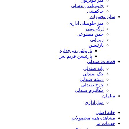
میز تلویزیون
جلومبلی و عسلی
جاکفشی
سایر تجهیزات
میز جلومبلی اداری
ارگونومی
چمن مصنوعی
زیرپایی
پارتیشن
پارتیشن دو جداره
پارتیشن فریم لس
قطعات صندلی
پایه صندلی
جک صندلی
دسته صندلی
چرخ صندلی
مکانیزم صندلی
مبلمان
مبل اداری
خانه اصلی
مشاهده همه محصولات
خدمات ما