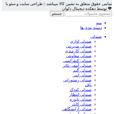
تمامی حقوق متعلق به نشین کالا میباشد. | طراحی سایت و سئو با
🧡 توسط دهکده دیجیتال دلوان
جستجو
منو
دسته بندی ها
صندلی
صندلی اداری
صندلی مدیریتی
صندلی کارمندی
صندلی معاونتی
صندلی کنفرانسی
صندلی آمفی تئاتر
صندلی گیم
صندلی اپنی
صندلی رستورانی
پاف
صندلی کودک
صندلی انتظار
صندلی تابوره
صندلی کانتر
صندلی آرایشگاهی
صندلی آموزشی