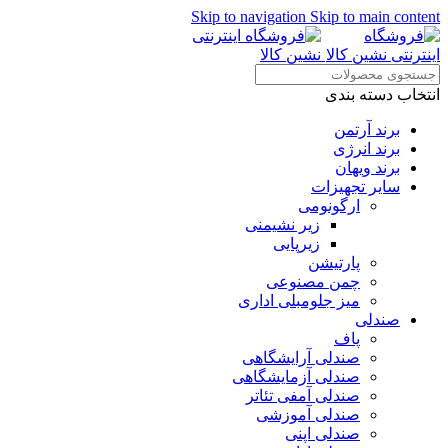
Skip to navigation
Skip to main content
انتخاب دسته بندی
برند آرتمن
برند انرژی
برند ویهان
سایر تجهیزات
ارگونومی
زیر نشیمنی
زیرپایی
پارتیشن
چمن مصنوعی
میز جلومبلی اداری
صندلی
پاف
صندلی آرایشگاهی
صندلی آزمایشگاهی
صندلی آمفی تئاتر
صندلی آموزشی
صندلی اپنی