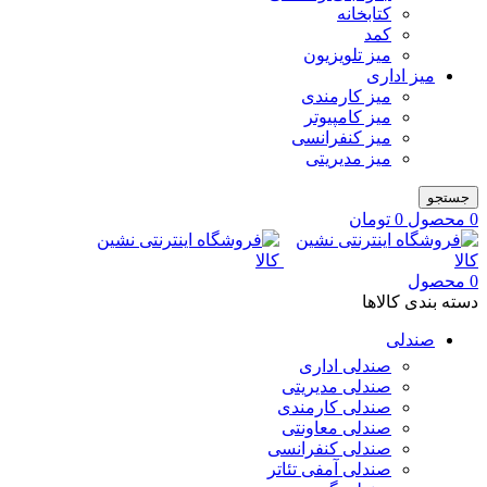
کتابخانه
کمد
میز تلویزیون
میز اداری
میز کارمندی
میز کامپیوتر
میز کنفرانسی
میز مدیریتی
جستجو
0
محصول
0
تومان
0
محصول
دسته بندی کالاها
صندلی
صندلی اداری
صندلی مدیریتی
صندلی کارمندی
صندلی معاونتی
صندلی کنفرانسی
صندلی آمفی تئاتر