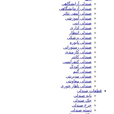
صندلی آرایشگاهی
صندلی آزمایشگاهی
صندلی آمفی تئاتر
صندلی آموزشی
صندلی اپنی
صندلی اداری
صندلی انتظار
صندلی پزشکی
صندلی تابوره
صندلی رستورانی
صندلی کارمندی
صندلی کانتر
صندلی کنفرانسی
صندلی کودک
صندلی گیم
صندلی مدیریتی
صندلی معاونتی
صندلی ناهار خوری
قطعات صندلی
پایه صندلی
جک صندلی
چرخ صندلی
دسته صندلی