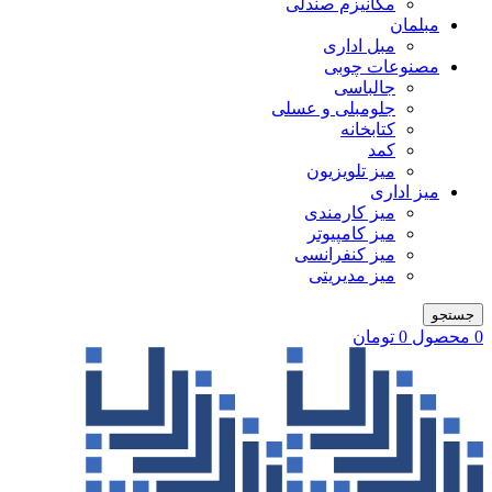
مکانیزم صندلی
مبلمان
مبل اداری
مصنوعات چوبی
جالباسی
جلومبلی و عسلی
کتابخانه
کمد
میز تلویزیون
میز اداری
میز کارمندی
میز کامپیوتر
میز کنفرانسی
میز مدیریتی
جستجو
0
محصول
0
تومان