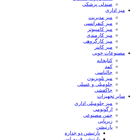
صندلی پزشکی
میز اداری
میز مدیریت
میز کنفرانسی
میز کامپیوتر
میز کارمندی
میز کارگروهی
میز کانتر
مصنوعات چوبی
کتابخانه
کمد
جالباسی
میز تلویزیون
جلومبلی و عسلی
جاکفشی
سایر تجهیزات
میز جلومبلی اداری
ارگونومی
چمن مصنوعی
زیرپایی
پارتیشن
پارتیشن دو جداره
پارتیشن فریم لس