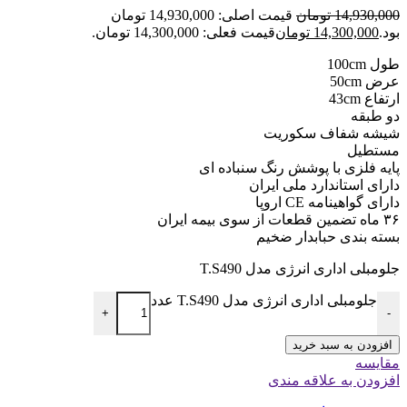
14,930,000
تومان
قیمت اصلی: 14,930,000 تومان
بود.
14,300,000
تومان
قیمت فعلی: 14,300,000 تومان.
طول 100cm
عرض 50cm
ارتفاع 43cm
دو طبقه
شیشه شفاف سکوریت
مستطیل
پایه فلزی با پوشش رنگ سنباده ای
دارای استاندارد ملی ایران
دارای گواهینامه CE اروپا
۳۶ ماه تضمین قطعات از سوی بیمه ایران
بسته بندی حبابدار ضخیم
جلومبلی اداری انرژی مدل T.S490
جلومبلی اداری انرژی مدل T.S490 عدد
+
-
افزودن به سبد خرید
مقایسه
افزودن به علاقه مندی