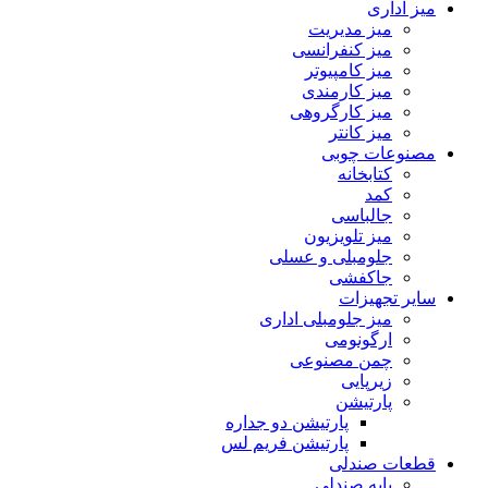
میز اداری
میز مدیریت
میز کنفرانسی
میز کامپیوتر
میز کارمندی
میز کارگروهی
میز کانتر
مصنوعات چوبی
کتابخانه
کمد
جالباسی
میز تلویزیون
جلومبلی و عسلی
جاکفشی
سایر تجهیزات
میز جلومبلی اداری
ارگونومی
چمن مصنوعی
زیرپایی
پارتیشن
پارتیشن دو جداره
پارتیشن فریم لس
قطعات صندلی
پایه صندلی