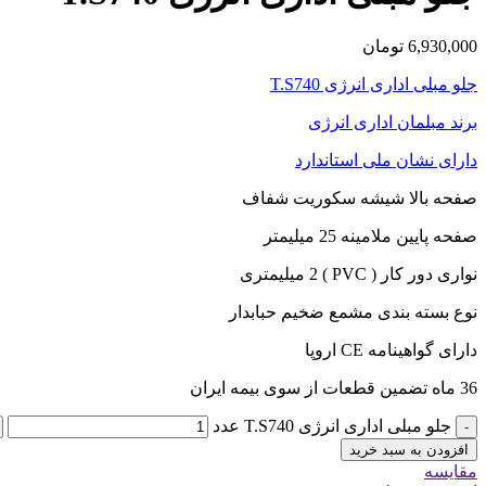
6,930,000
تومان
جلو مبلی اداری انرژی T.S740
برند مبلمان اداری انرژی
دارای نشان ملی استاندارد
صفحه بالا شیشه سکوریت شفاف
صفحه پایین ملامینه 25 میلیمتر
نواری دور کار ( PVC ) 2 میلیمتری
نوع بسته بندی مشمع ضخیم حبابدار
دارای گواهینامه CE اروپا
36 ماه تضمین قطعات از سوی بیمه ایران
جلو مبلی اداری انرژی T.S740 عدد
-
افزودن به سبد خرید
مقایسه