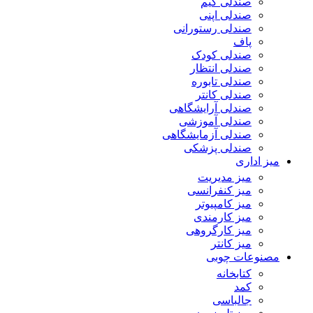
صندلی گیم
صندلی اپنی
صندلی رستورانی
پاف
صندلی کودک
صندلی انتظار
صندلی تابوره
صندلی کانتر
صندلی آرایشگاهی
صندلی آموزشی
صندلی آزمایشگاهی
صندلی پزشکی
میز اداری
میز مدیریت
میز کنفرانسی
میز کامپیوتر
میز کارمندی
میز کارگروهی
میز کانتر
مصنوعات چوبی
کتابخانه
کمد
جالباسی