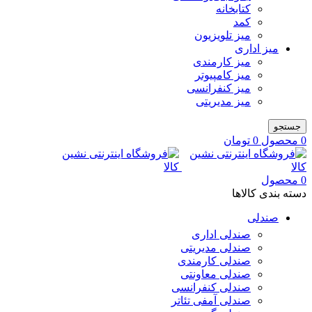
کتابخانه
کمد
میز تلویزیون
میز اداری
میز کارمندی
میز کامپیوتر
میز کنفرانسی
میز مدیریتی
جستجو
0
محصول
0
تومان
0
محصول
دسته بندی کالاها
صندلی
صندلی اداری
صندلی مدیریتی
صندلی کارمندی
صندلی معاونتی
صندلی کنفرانسی
صندلی آمفی تئاتر