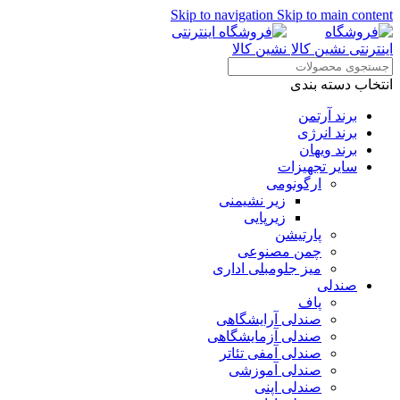
Skip to navigation
Skip to main content
انتخاب دسته بندی
برند آرتمن
برند انرژی
برند ویهان
سایر تجهیزات
ارگونومی
زیر نشیمنی
زیرپایی
پارتیشن
چمن مصنوعی
میز جلومبلی اداری
صندلی
پاف
صندلی آرایشگاهی
صندلی آزمایشگاهی
صندلی آمفی تئاتر
صندلی آموزشی
صندلی اپنی