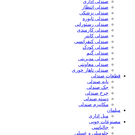
صندلی اداری
صندلی انتظار
صندلی پزشکی
صندلی تابوره
صندلی رستورانی
صندلی کارمندی
صندلی کانتر
صندلی کنفرانسی
صندلی کودک
صندلی گیم
صندلی مدیریتی
صندلی معاونتی
صندلی ناهار خوری
قطعات صندلی
پایه صندلی
جک صندلی
چرخ صندلی
دسته صندلی
مکانیزم صندلی
مبلمان
مبل اداری
مصنوعات چوبی
جالباسی
جلومبلی و عسلی