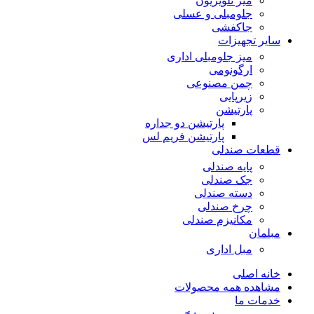
میز تلویزیون
جلومبلی و عسلی
جاکفشی
سایر تجهیزات
میز جلومبلی اداری
ارگونومی
چمن مصنوعی
زیرپایی
پارتیشن
پارتیشن دو جداره
پارتیشن فریم لس
قطعات صندلی
پایه صندلی
جک صندلی
دسته صندلی
چرخ صندلی
مکانیزم صندلی
مبلمان
مبل اداری
خانه اصلی
مشاهده همه محصولات
خدمات ما