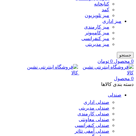
کتابخانه
کمد
میز تلویزیون
میز اداری
میز کارمندی
میز کامپیوتر
میز کنفرانسی
میز مدیریتی
جستجو
0
محصول
0
تومان
0
محصول
دسته بندی کالاها
صندلی
صندلی اداری
صندلی مدیریتی
صندلی کارمندی
صندلی معاونتی
صندلی کنفرانسی
صندلی آمفی تئاتر