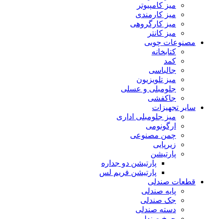
میز کامپیوتر
میز کارمندی
میز کارگروهی
میز کانتر
مصنوعات چوبی
کتابخانه
کمد
جالباسی
میز تلویزیون
جلومبلی و عسلی
جاکفشی
سایر تجهیزات
میز جلومبلی اداری
ارگونومی
چمن مصنوعی
زیرپایی
پارتیشن
پارتیشن دو جداره
پارتیشن فریم لس
قطعات صندلی
پایه صندلی
جک صندلی
دسته صندلی
چرخ صندلی