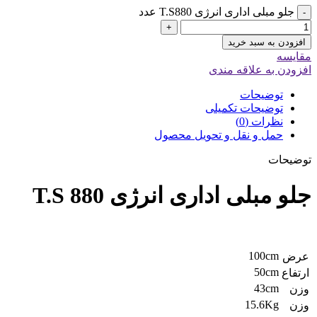
جلو مبلی اداری انرژی T.S880 عدد
-
+
افزودن به سبد خرید
مقایسه
افزودن به علاقه مندی
توضیحات
توضیحات تکمیلی
نظرات (0)
حمل و نقل و تحویل محصول
توضیحات
جلو مبلی اداری انرژی T.S 880
100cm
عرض
50cm
ارتفاع
43cm
وزن
15.6Kg
وزن