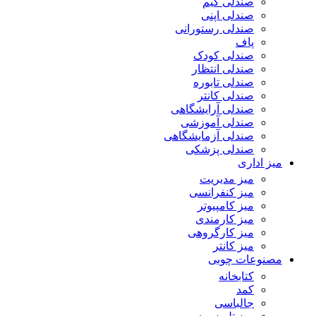
صندلی گیم
صندلی اپنی
صندلی رستورانی
پاف
صندلی کودک
صندلی انتظار
صندلی تابوره
صندلی کانتر
صندلی آرایشگاهی
صندلی آموزشی
صندلی آزمایشگاهی
صندلی پزشکی
میز اداری
میز مدیریت
میز کنفرانسی
میز کامپیوتر
میز کارمندی
میز کارگروهی
میز کانتر
مصنوعات چوبی
کتابخانه
کمد
جالباسی