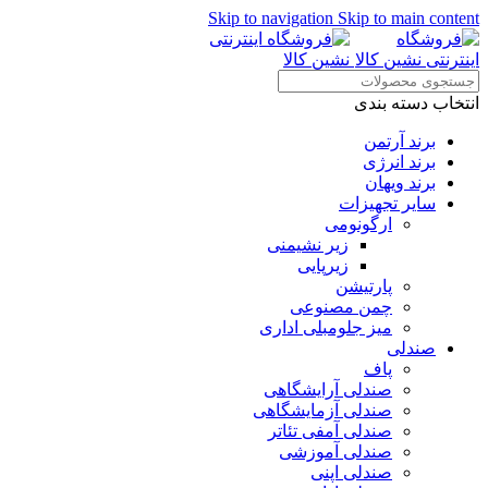
Skip to navigation
Skip to main content
انتخاب دسته بندی
برند آرتمن
برند انرژی
برند ویهان
سایر تجهیزات
ارگونومی
زیر نشیمنی
زیرپایی
پارتیشن
چمن مصنوعی
میز جلومبلی اداری
صندلی
پاف
صندلی آرایشگاهی
صندلی آزمایشگاهی
صندلی آمفی تئاتر
صندلی آموزشی
صندلی اپنی