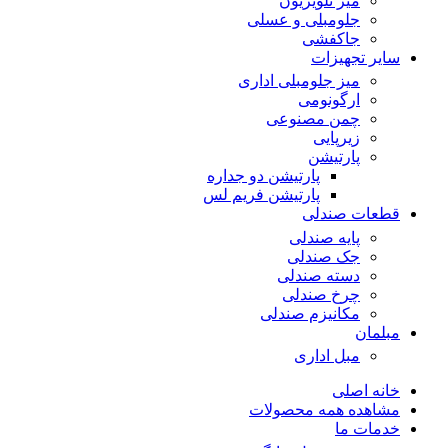
میز تلویزیون
جلومبلی و عسلی
جاکفشی
سایر تجهیزات
میز جلومبلی اداری
ارگونومی
چمن مصنوعی
زیرپایی
پارتیشن
پارتیشن دو جداره
پارتیشن فریم لس
قطعات صندلی
پایه صندلی
جک صندلی
دسته صندلی
چرخ صندلی
مکانیزم صندلی
مبلمان
مبل اداری
خانه اصلی
مشاهده همه محصولات
خدمات ما