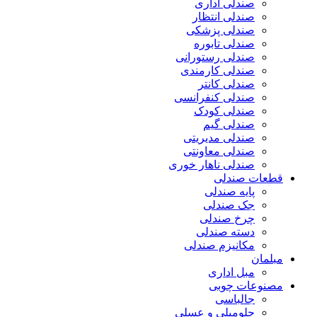
صندلی اداری
صندلی انتظار
صندلی پزشکی
صندلی تابوره
صندلی رستورانی
صندلی کارمندی
صندلی کانتر
صندلی کنفرانسی
صندلی کودک
صندلی گیم
صندلی مدیریتی
صندلی معاونتی
صندلی ناهار خوری
قطعات صندلی
پایه صندلی
جک صندلی
چرخ صندلی
دسته صندلی
مکانیزم صندلی
مبلمان
مبل اداری
مصنوعات چوبی
جالباسی
جلومبلی و عسلی