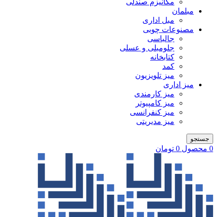
مکانیزم صندلی
مبلمان
مبل اداری
مصنوعات چوبی
جالباسی
جلومبلی و عسلی
کتابخانه
کمد
میز تلویزیون
میز اداری
میز کارمندی
میز کامپیوتر
میز کنفرانسی
میز مدیریتی
جستجو
0
محصول
0
تومان