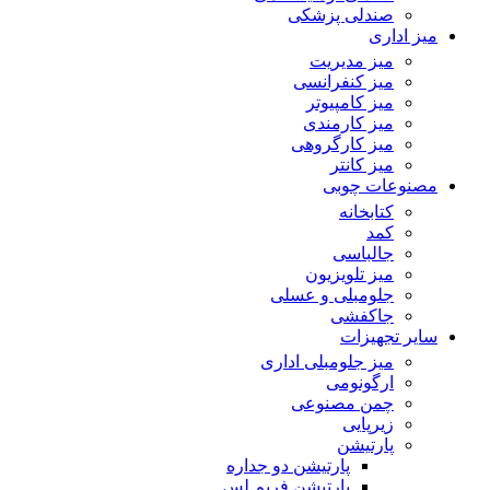
صندلی پزشکی
میز اداری
میز مدیریت
میز کنفرانسی
میز کامپیوتر
میز کارمندی
میز کارگروهی
میز کانتر
مصنوعات چوبی
کتابخانه
کمد
جالباسی
میز تلویزیون
جلومبلی و عسلی
جاکفشی
سایر تجهیزات
میز جلومبلی اداری
ارگونومی
چمن مصنوعی
زیرپایی
پارتیشن
پارتیشن دو جداره
پارتیشن فریم لس