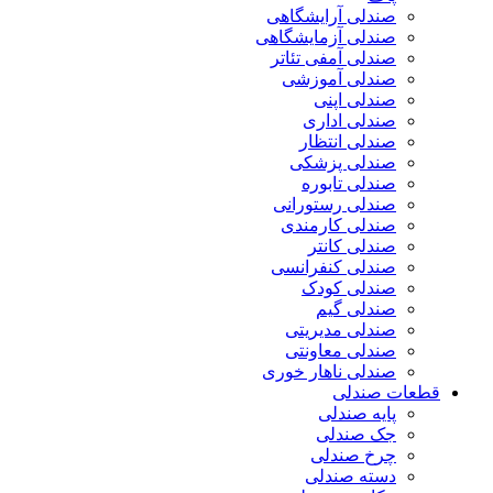
صندلی آرایشگاهی
صندلی آزمایشگاهی
صندلی آمفی تئاتر
صندلی آموزشی
صندلی اپنی
صندلی اداری
صندلی انتظار
صندلی پزشکی
صندلی تابوره
صندلی رستورانی
صندلی کارمندی
صندلی کانتر
صندلی کنفرانسی
صندلی کودک
صندلی گیم
صندلی مدیریتی
صندلی معاونتی
صندلی ناهار خوری
قطعات صندلی
پایه صندلی
جک صندلی
چرخ صندلی
دسته صندلی