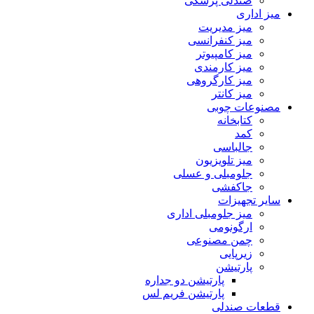
صندلی پزشکی
میز اداری
میز مدیریت
میز کنفرانسی
میز کامپیوتر
میز کارمندی
میز کارگروهی
میز کانتر
مصنوعات چوبی
کتابخانه
کمد
جالباسی
میز تلویزیون
جلومبلی و عسلی
جاکفشی
سایر تجهیزات
میز جلومبلی اداری
ارگونومی
چمن مصنوعی
زیرپایی
پارتیشن
پارتیشن دو جداره
پارتیشن فریم لس
قطعات صندلی