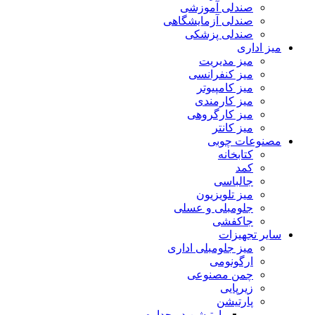
صندلی آموزشی
صندلی آزمایشگاهی
صندلی پزشکی
میز اداری
میز مدیریت
میز کنفرانسی
میز کامپیوتر
میز کارمندی
میز کارگروهی
میز کانتر
مصنوعات چوبی
کتابخانه
کمد
جالباسی
میز تلویزیون
جلومبلی و عسلی
جاکفشی
سایر تجهیزات
میز جلومبلی اداری
ارگونومی
چمن مصنوعی
زیرپایی
پارتیشن
پارتیشن دو جداره