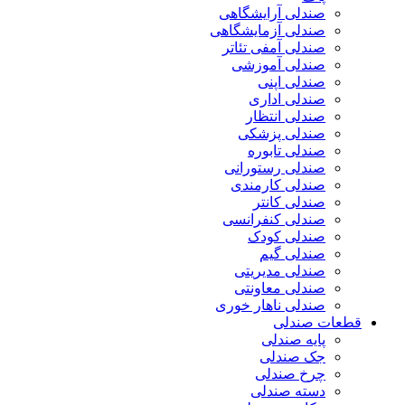
صندلی آرایشگاهی
صندلی آزمایشگاهی
صندلی آمفی تئاتر
صندلی آموزشی
صندلی اپنی
صندلی اداری
صندلی انتظار
صندلی پزشکی
صندلی تابوره
صندلی رستورانی
صندلی کارمندی
صندلی کانتر
صندلی کنفرانسی
صندلی کودک
صندلی گیم
صندلی مدیریتی
صندلی معاونتی
صندلی ناهار خوری
قطعات صندلی
پایه صندلی
جک صندلی
چرخ صندلی
دسته صندلی