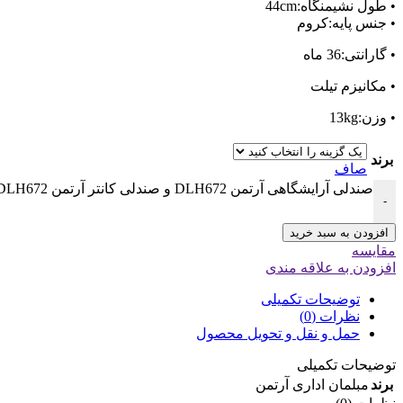
• طول نشیمنگاه:44cm
• جنس پایه:کروم
• گارانتی:36 ماه
• مکانیزم تیلت
• وزن:13kg
برند
صاف
صندلی آرایشگاهی آرتمن DLH672 و صندلی کانتر آرتمن DLH672 عدد
-
افزودن به سبد خرید
مقایسه
افزودن به علاقه مندی
توضیحات تکمیلی
نظرات (0)
حمل و نقل و تحویل محصول
توضیحات تکمیلی
برند
مبلمان اداری آرتمن