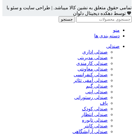
تمامی حقوق متعلق به نشین کالا میباشد. | طراحی سایت و سئو با
🧡 توسط دهکده دیجیتال دلوان
جستجو
منو
دسته بندی ها
صندلی
صندلی اداری
صندلی مدیریتی
صندلی کارمندی
صندلی معاونتی
صندلی کنفرانسی
صندلی آمفی تئاتر
صندلی گیم
صندلی اپنی
صندلی رستورانی
پاف
صندلی کودک
صندلی انتظار
صندلی تابوره
صندلی کانتر
صندلی آرایشگاهی