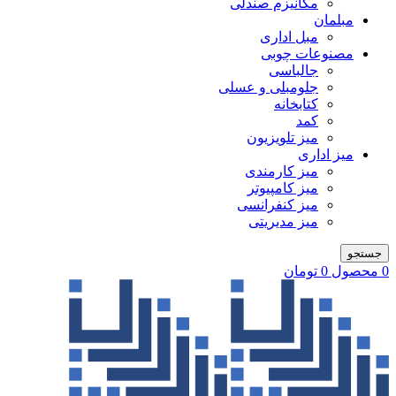
مکانیزم صندلی
مبلمان
مبل اداری
مصنوعات چوبی
جالباسی
جلومبلی و عسلی
کتابخانه
کمد
میز تلویزیون
میز اداری
میز کارمندی
میز کامپیوتر
میز کنفرانسی
میز مدیریتی
جستجو
0
محصول
0
تومان