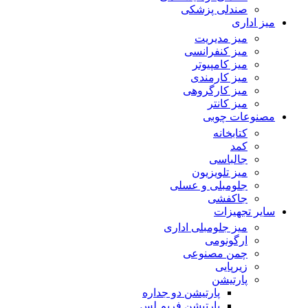
صندلی پزشکی
میز اداری
میز مدیریت
میز کنفرانسی
میز کامپیوتر
میز کارمندی
میز کارگروهی
میز کانتر
مصنوعات چوبی
کتابخانه
کمد
جالباسی
میز تلویزیون
جلومبلی و عسلی
جاکفشی
سایر تجهیزات
میز جلومبلی اداری
ارگونومی
چمن مصنوعی
زیرپایی
پارتیشن
پارتیشن دو جداره
پارتیشن فریم لس