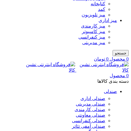
کتابخانه
کمد
میز تلویزیون
میز اداری
میز کارمندی
میز کامپیوتر
میز کنفرانسی
میز مدیریتی
جستجو
0
محصول
0
تومان
0
محصول
دسته بندی کالاها
صندلی
صندلی اداری
صندلی مدیریتی
صندلی کارمندی
صندلی معاونتی
صندلی کنفرانسی
صندلی آمفی تئاتر