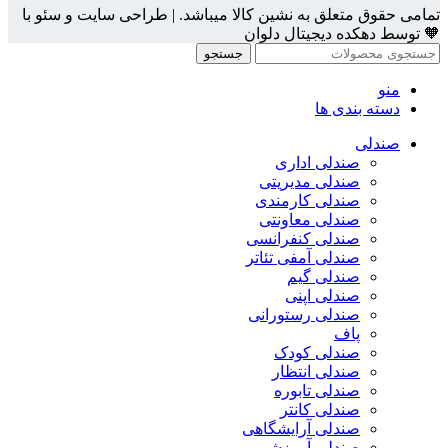
تمامی حقوق متعلق به نشین کالا میباشد. | طراحی سایت و سئو با
🧡 توسط دهکده دیجیتال دلوان
جستجو
منو
دسته بندی ها
صندلی
صندلی اداری
صندلی مدیریتی
صندلی کارمندی
صندلی معاونتی
صندلی کنفرانسی
صندلی آمفی تئاتر
صندلی گیم
صندلی اپنی
صندلی رستورانی
پاف
صندلی کودک
صندلی انتظار
صندلی تابوره
صندلی کانتر
صندلی آرایشگاهی
صندلی آموزشی