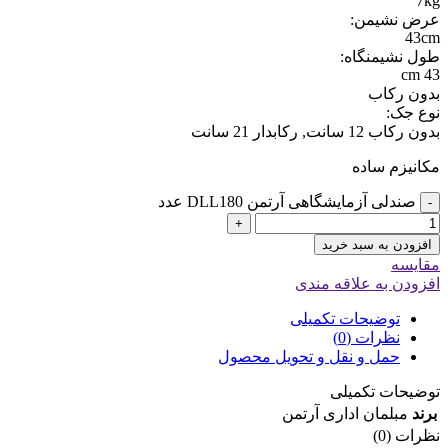
7kg
عرض نشیمن:
43cm
طول نشیمنگاه:
43 cm
بدون رکاب
نوع جک:
بدون رکاب 12 سانت, رکابدار 21 سانت
مکانیزم ساده
صندلی آزمایشگاهی آرتمن DLL180 عدد
-
+
افزودن به سبد خرید
مقایسه
افزودن به علاقه مندی
توضیحات تکمیلی
نظرات (0)
حمل و نقل و تحویل محصول
توضیحات تکمیلی
برند
مبلمان اداری آرتمن
نظرات (0)