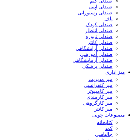
صندلی گیم
صندلی اپنی
صندلی رستورانی
پاف
صندلی کودک
صندلی انتظار
صندلی تابوره
صندلی کانتر
صندلی آرایشگاهی
صندلی آموزشی
صندلی آزمایشگاهی
صندلی پزشکی
میز اداری
میز مدیریت
میز کنفرانسی
میز کامپیوتر
میز کارمندی
میز کارگروهی
میز کانتر
مصنوعات چوبی
کتابخانه
کمد
جالباسی