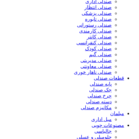
صندلی اداری
صندلی انتظار
صندلی پزشکی
صندلی تابوره
صندلی رستورانی
صندلی کارمندی
صندلی کانتر
صندلی کنفرانسی
صندلی کودک
صندلی گیم
صندلی مدیریتی
صندلی معاونتی
صندلی ناهار خوری
قطعات صندلی
پایه صندلی
جک صندلی
چرخ صندلی
دسته صندلی
مکانیزم صندلی
مبلمان
مبل اداری
مصنوعات چوبی
جالباسی
جلومبلی و عسلی