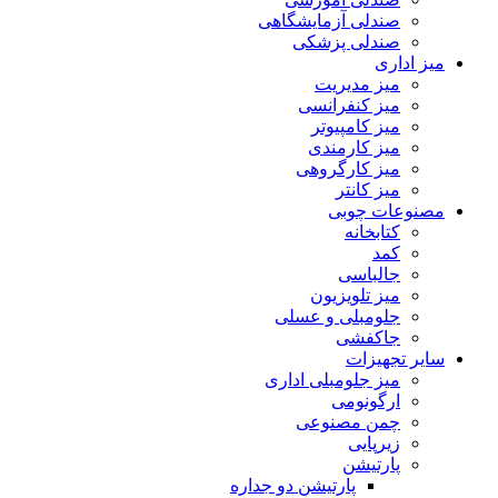
صندلی آزمایشگاهی
صندلی پزشکی
میز اداری
میز مدیریت
میز کنفرانسی
میز کامپیوتر
میز کارمندی
میز کارگروهی
میز کانتر
مصنوعات چوبی
کتابخانه
کمد
جالباسی
میز تلویزیون
جلومبلی و عسلی
جاکفشی
سایر تجهیزات
میز جلومبلی اداری
ارگونومی
چمن مصنوعی
زیرپایی
پارتیشن
پارتیشن دو جداره