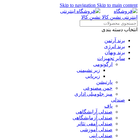
Skip to navigation
Skip to main content
انتخاب دسته بندی
برند آرتمن
برند انرژی
برند ویهان
سایر تجهیزات
ارگونومی
زیر نشیمنی
زیرپایی
پارتیشن
چمن مصنوعی
میز جلومبلی اداری
صندلی
پاف
صندلی آرایشگاهی
صندلی آزمایشگاهی
صندلی آمفی تئاتر
صندلی آموزشی
صندلی اپنی