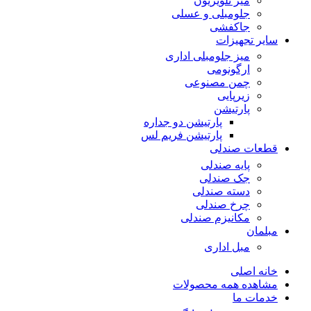
میز تلویزیون
جلومبلی و عسلی
جاکفشی
سایر تجهیزات
میز جلومبلی اداری
ارگونومی
چمن مصنوعی
زیرپایی
پارتیشن
پارتیشن دو جداره
پارتیشن فریم لس
قطعات صندلی
پایه صندلی
جک صندلی
دسته صندلی
چرخ صندلی
مکانیزم صندلی
مبلمان
مبل اداری
خانه اصلی
مشاهده همه محصولات
خدمات ما