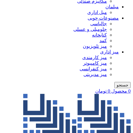
مکانیزم صندلی
مبلمان
مبل اداری
مصنوعات چوبی
جالباسی
جلومبلی و عسلی
کتابخانه
کمد
میز تلویزیون
میز اداری
میز کارمندی
میز کامپیوتر
میز کنفرانسی
میز مدیریتی
جستجو
0
محصول
0
تومان