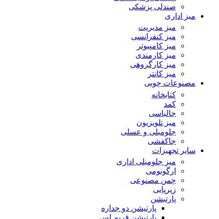
صندلی پزشکی
میز اداری
میز مدیریت
میز کنفرانسی
میز کامپیوتر
میز کارمندی
میز کارگروهی
میز کانتر
مصنوعات چوبی
کتابخانه
کمد
جالباسی
میز تلویزیون
جلومبلی و عسلی
جاکفشی
سایر تجهیزات
میز جلومبلی اداری
ارگونومی
چمن مصنوعی
زیرپایی
پارتیشن
پارتیشن دو جداره
پارتیشن فریم لس