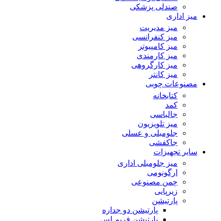
صندلی پزشکی
میز اداری
میز مدیریت
میز کنفرانسی
میز کامپیوتر
میز کارمندی
میز کارگروهی
میز کانتر
مصنوعات چوبی
کتابخانه
کمد
جالباسی
میز تلویزیون
جلومبلی و عسلی
جاکفشی
سایر تجهیزات
میز جلومبلی اداری
ارگونومی
چمن مصنوعی
زیرپایی
پارتیشن
پارتیشن دو جداره
پارتیشن فریم لس