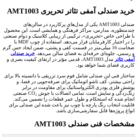
خرید صندلی آمفی تئاتر تحریری AMT1003
صندلی AMT1003 یکی از مدل‌های پرکاربرد در سالن‌های
چندمنظوره، مدارس، مراکز فرهنگی و همایشی است. این محصول
با طراحی خاص «تحریری»، ترکیبی از زیبایی کلاسیک و دوام صنعتی
را در اختیار کارفرمایان قرار می‌دهد. استفاده از چوب MDF با
ضخامت 16 میلی‌متر در قسمت کفی و پشتی، ضمن ایجاد حس گرم
و رسمی، جلوه‌ای حرفه‌ای به فضای سالن می‌دهد.
خرید صندلی
آمفی تئاتر
مدل AMT1003، قدمی مؤثر در ارتقای کیفیت بصری و
کاربری فضای شما خواهد بود.
ساختار فنی این صندلی شامل فوم سرد تزریقی با دانسیته بالا برای
راحتی بیشتر، کف‌ تاشو اتوماتیک برای صرفه‌جویی در فضا، و
پوشش فلزی پودری الکترواستاتیک برای مقاومت در برابر
زنگ‌زدگی و سایش است. تمامی اتصالات با جوش CO₂ صنعتی
انجام شده که استحکام و طول عمر قطعات را تضمین می‌کند.
قابلیت انتخاب رنگ پارچه یا چوب نیز باعث شده این صندلی برای
انواع پروژه‌ها قابل سفارشی‌سازی باشد.
مشخصات فنی صندلی AMT1003