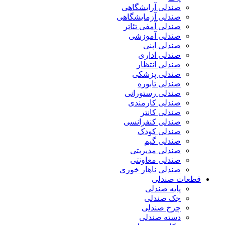
صندلی آرایشگاهی
صندلی آزمایشگاهی
صندلی آمفی تئاتر
صندلی آموزشی
صندلی اپنی
صندلی اداری
صندلی انتظار
صندلی پزشکی
صندلی تابوره
صندلی رستورانی
صندلی کارمندی
صندلی کانتر
صندلی کنفرانسی
صندلی کودک
صندلی گیم
صندلی مدیریتی
صندلی معاونتی
صندلی ناهار خوری
قطعات صندلی
پایه صندلی
جک صندلی
چرخ صندلی
دسته صندلی