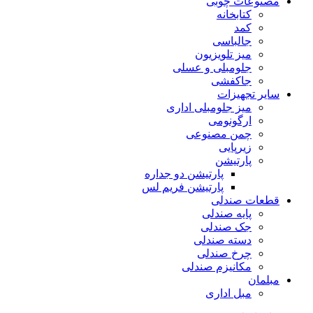
مصنوعات چوبی
کتابخانه
کمد
جالباسی
میز تلویزیون
جلومبلی و عسلی
جاکفشی
سایر تجهیزات
میز جلومبلی اداری
ارگونومی
چمن مصنوعی
زیرپایی
پارتیشن
پارتیشن دو جداره
پارتیشن فریم لس
قطعات صندلی
پایه صندلی
جک صندلی
دسته صندلی
چرخ صندلی
مکانیزم صندلی
مبلمان
مبل اداری