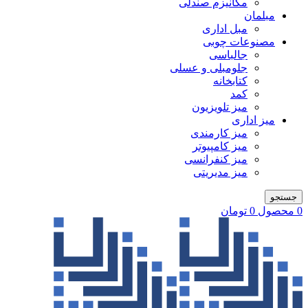
مکانیزم صندلی
مبلمان
مبل اداری
مصنوعات چوبی
جالباسی
جلومبلی و عسلی
کتابخانه
کمد
میز تلویزیون
میز اداری
میز کارمندی
میز کامپیوتر
میز کنفرانسی
میز مدیریتی
جستجو
0
محصول
0
تومان