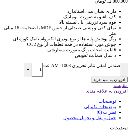
12,800,000
تومان
دارای نشان ملی استاندارد
کف تاشو به صورت اتوماتیک
فوم سرد تزریقی با دانسیته بالا
نمای کفی و پشتی صندلی از جنس MDF با ضخامت 16 میلی
متر
رنگ پوشش پایه ها از نوع پودری الکترواستاتیک کوره ای
جوش مورد استفاده در همه قطعات از نوع CO2
قابلیت انتخاب رنگ بصورت سفارشی
5 سال ضمانت تعویض
صندلی آمفی تئاتر تحریری AMT1003 عدد
+
-
افزودن به سبد خرید
مقایسه
افزودن به علاقه مندی
توضیحات
توضیحات تکمیلی
نظرات (0)
حمل و نقل و تحویل محصول
توضیحات