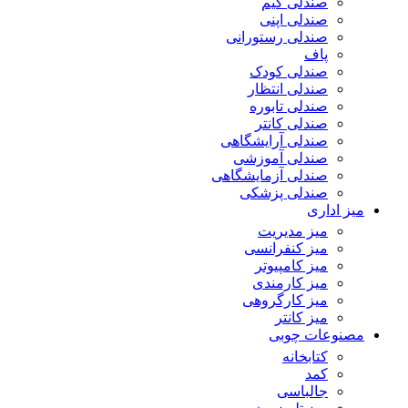
صندلی گیم
صندلی اپنی
صندلی رستورانی
پاف
صندلی کودک
صندلی انتظار
صندلی تابوره
صندلی کانتر
صندلی آرایشگاهی
صندلی آموزشی
صندلی آزمایشگاهی
صندلی پزشکی
میز اداری
میز مدیریت
میز کنفرانسی
میز کامپیوتر
میز کارمندی
میز کارگروهی
میز کانتر
مصنوعات چوبی
کتابخانه
کمد
جالباسی