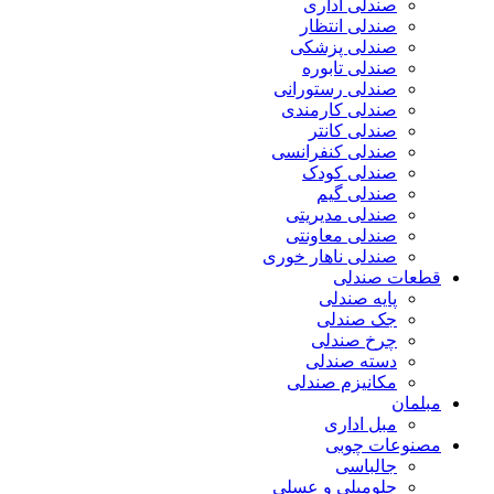
صندلی اداری
صندلی انتظار
صندلی پزشکی
صندلی تابوره
صندلی رستورانی
صندلی کارمندی
صندلی کانتر
صندلی کنفرانسی
صندلی کودک
صندلی گیم
صندلی مدیریتی
صندلی معاونتی
صندلی ناهار خوری
قطعات صندلی
پایه صندلی
جک صندلی
چرخ صندلی
دسته صندلی
مکانیزم صندلی
مبلمان
مبل اداری
مصنوعات چوبی
جالباسی
جلومبلی و عسلی