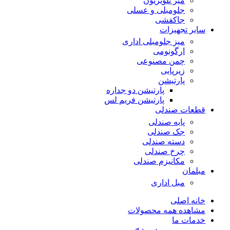
میز تلویزیون
جلومبلی و عسلی
جاکفشی
سایر تجهیزات
میز جلومبلی اداری
ارگونومی
چمن مصنوعی
زیرپایی
پارتیشن
پارتیشن دو جداره
پارتیشن فریم لس
قطعات صندلی
پایه صندلی
جک صندلی
دسته صندلی
چرخ صندلی
مکانیزم صندلی
مبلمان
مبل اداری
خانه اصلی
مشاهده همه محصولات
خدمات ما