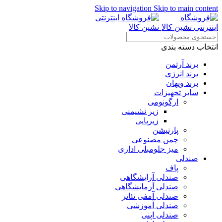
Skip to navigation
Skip to main content
انتخاب دسته بندی
برند آرتمن
برند انرژی
برند ویهان
سایر تجهیزات
ارگونومی
زیر نشیمنی
زیرپایی
پارتیشن
چمن مصنوعی
میز جلومبلی اداری
صندلی
پاف
صندلی آرایشگاهی
صندلی آزمایشگاهی
صندلی آمفی تئاتر
صندلی آموزشی
صندلی اپنی