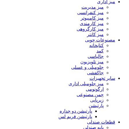
میز اداری
میز مدیریت
میز کنفرانسی
میز کامپیوتر
میز کارمندی
میز کارگروهی
میز کانتر
مصنوعات چوبی
کتابخانه
کمد
جالباسی
میز تلویزیون
جلومبلی و عسلی
جاکفشی
سایر تجهیزات
میز جلومبلی اداری
ارگونومی
چمن مصنوعی
زیرپایی
پارتیشن
پارتیشن دو جداره
پارتیشن فریم لس
قطعات صندلی
پایه صندلی