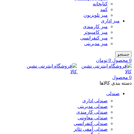
کتابخانه
کمد
میز تلویزیون
میز اداری
میز کارمندی
میز کامپیوتر
میز کنفرانسی
میز مدیریتی
جستجو
0
محصول
0
تومان
0
محصول
دسته بندی کالاها
صندلی
صندلی اداری
صندلی مدیریتی
صندلی کارمندی
صندلی معاونتی
صندلی کنفرانسی
صندلی آمفی تئاتر