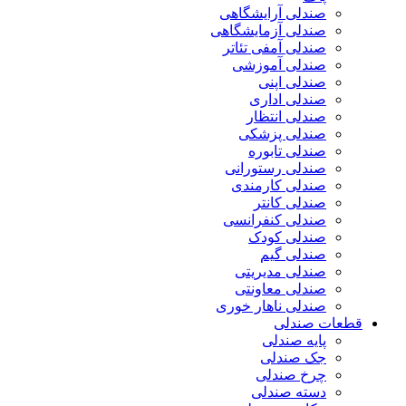
صندلی آرایشگاهی
صندلی آزمایشگاهی
صندلی آمفی تئاتر
صندلی آموزشی
صندلی اپنی
صندلی اداری
صندلی انتظار
صندلی پزشکی
صندلی تابوره
صندلی رستورانی
صندلی کارمندی
صندلی کانتر
صندلی کنفرانسی
صندلی کودک
صندلی گیم
صندلی مدیریتی
صندلی معاونتی
صندلی ناهار خوری
قطعات صندلی
پایه صندلی
جک صندلی
چرخ صندلی
دسته صندلی