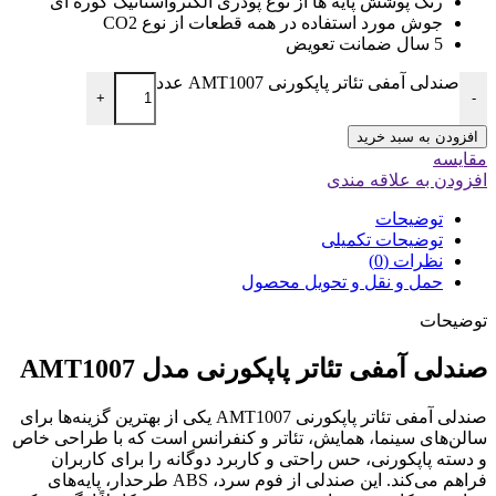
رنگ پوشش پایه ها از نوع پودری الکترواستاتیک کوره ای
جوش مورد استفاده در همه قطعات از نوع CO2
5 سال ضمانت تعویض
صندلی آمفی تئاتر پاپکورنی AMT1007 عدد
+
-
افزودن به سبد خرید
مقایسه
افزودن به علاقه مندی
توضیحات
توضیحات تکمیلی
نظرات (0)
حمل و نقل و تحویل محصول
توضیحات
صندلی آمفی تئاتر پاپکورنی مدل AMT1007
صندلی آمفی تئاتر پاپکورنی AMT1007 یکی از بهترین گزینه‌ها برای
سالن‌های سینما، همایش، تئاتر و کنفرانس است که با طراحی خاص
و دسته‌ پاپکورنی، حس راحتی و کاربرد دوگانه را برای کاربران
فراهم می‌کند. این صندلی از فوم سرد، ABS طرحدار، پایه‌های