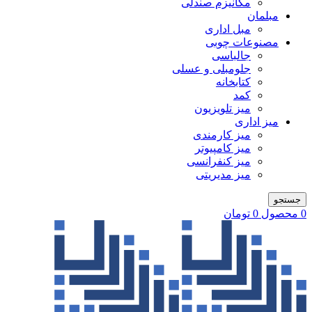
مکانیزم صندلی
مبلمان
مبل اداری
مصنوعات چوبی
جالباسی
جلومبلی و عسلی
کتابخانه
کمد
میز تلویزیون
میز اداری
میز کارمندی
میز کامپیوتر
میز کنفرانسی
میز مدیریتی
جستجو
0
محصول
0
تومان