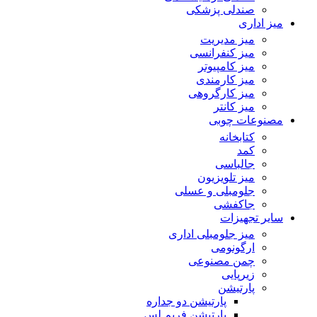
صندلی پزشکی
میز اداری
میز مدیریت
میز کنفرانسی
میز کامپیوتر
میز کارمندی
میز کارگروهی
میز کانتر
مصنوعات چوبی
کتابخانه
کمد
جالباسی
میز تلویزیون
جلومبلی و عسلی
جاکفشی
سایر تجهیزات
میز جلومبلی اداری
ارگونومی
چمن مصنوعی
زیرپایی
پارتیشن
پارتیشن دو جداره
پارتیشن فریم لس