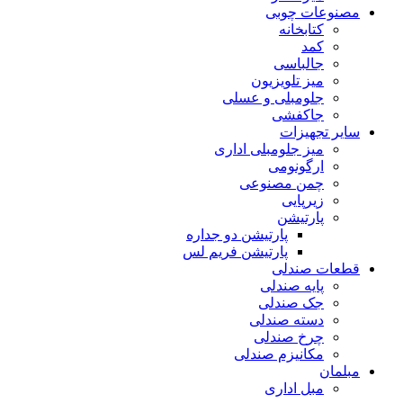
مصنوعات چوبی
کتابخانه
کمد
جالباسی
میز تلویزیون
جلومبلی و عسلی
جاکفشی
سایر تجهیزات
میز جلومبلی اداری
ارگونومی
چمن مصنوعی
زیرپایی
پارتیشن
پارتیشن دو جداره
پارتیشن فریم لس
قطعات صندلی
پایه صندلی
جک صندلی
دسته صندلی
چرخ صندلی
مکانیزم صندلی
مبلمان
مبل اداری