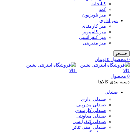
کتابخانه
کمد
میز تلویزیون
میز اداری
میز کارمندی
میز کامپیوتر
میز کنفرانسی
میز مدیریتی
جستجو
0
محصول
0
تومان
0
محصول
دسته بندی کالاها
صندلی
صندلی اداری
صندلی مدیریتی
صندلی کارمندی
صندلی معاونتی
صندلی کنفرانسی
صندلی آمفی تئاتر