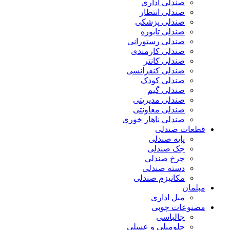
صندلی اداری
صندلی انتظار
صندلی پزشکی
صندلی تابوره
صندلی رستورانی
صندلی کارمندی
صندلی کانتر
صندلی کنفرانسی
صندلی کودک
صندلی گیم
صندلی مدیریتی
صندلی معاونتی
صندلی ناهار خوری
قطعات صندلی
پایه صندلی
جک صندلی
چرخ صندلی
دسته صندلی
مکانیزم صندلی
مبلمان
مبل اداری
مصنوعات چوبی
جالباسی
جلومبلی و عسلی