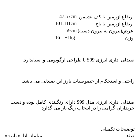
47-57cm
ارتفاع اززمین تا کف نشیمن
101-111cm
ارتفاع اززمین تا تاج
59cm
عرض(بیرون به بیرون دسته)
16 – ±1kg
وزن
صندلی اداری انرژی S99 با طراحی ارگونومی و استاندارد.
راحتی و استحکام از خصوصیات بارز این صندلی می باشد.
صندلی اداری انرژی مدل S99 دارای رنگبندی کامل بوده و دست
خریداران گرامی را در انتخاب رنگ باز می گذارد.
توضیحات تکمیلی
برند
مبلمان اداری انرژی