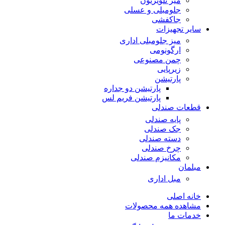
میز تلویزیون
جلومبلی و عسلی
جاکفشی
سایر تجهیزات
میز جلومبلی اداری
ارگونومی
چمن مصنوعی
زیرپایی
پارتیشن
پارتیشن دو جداره
پارتیشن فریم لس
قطعات صندلی
پایه صندلی
جک صندلی
دسته صندلی
چرخ صندلی
مکانیزم صندلی
مبلمان
مبل اداری
خانه اصلی
مشاهده همه محصولات
خدمات ما