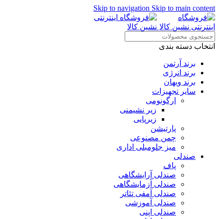
Skip to navigation
Skip to main content
انتخاب دسته بندی
برند آرتمن
برند انرژی
برند ویهان
سایر تجهیزات
ارگونومی
زیر نشیمنی
زیرپایی
پارتیشن
چمن مصنوعی
میز جلومبلی اداری
صندلی
پاف
صندلی آرایشگاهی
صندلی آزمایشگاهی
صندلی آمفی تئاتر
صندلی آموزشی
صندلی اپنی