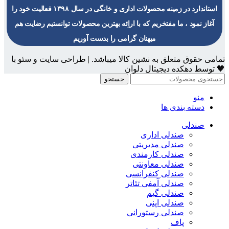
استاندارد در زمینه محصولات اداری و خانگی در سال ۱۳۹۸ فعالیت خود را
آغاز نمود ، ما مفتخریم که با اراِئه بهترین محصولات توانستیم رضایت هم
میهنان گرامی را بدست آوریم
تمامی حقوق متعلق به نشین کالا میباشد. | طراحی سایت و سئو با
🧡 توسط دهکده دیجیتال دلوان
جستجو
منو
دسته بندی ها
صندلی
صندلی اداری
صندلی مدیریتی
صندلی کارمندی
صندلی معاونتی
صندلی کنفرانسی
صندلی آمفی تئاتر
صندلی گیم
صندلی اپنی
صندلی رستورانی
پاف