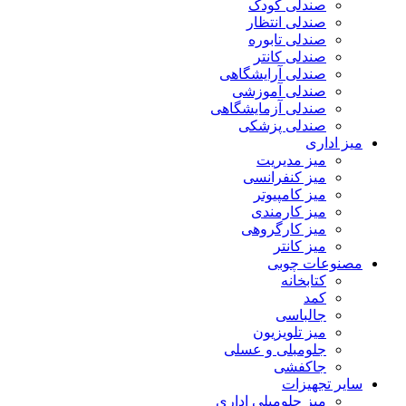
صندلی کودک
صندلی انتظار
صندلی تابوره
صندلی کانتر
صندلی آرایشگاهی
صندلی آموزشی
صندلی آزمایشگاهی
صندلی پزشکی
میز اداری
میز مدیریت
میز کنفرانسی
میز کامپیوتر
میز کارمندی
میز کارگروهی
میز کانتر
مصنوعات چوبی
کتابخانه
کمد
جالباسی
میز تلویزیون
جلومبلی و عسلی
جاکفشی
سایر تجهیزات
میز جلومبلی اداری