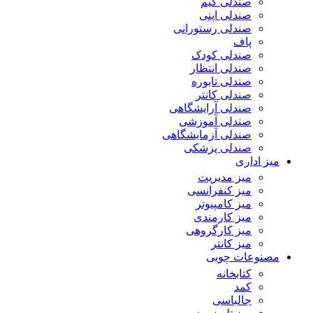
صندلی گیم
صندلی اپنی
صندلی رستورانی
پاف
صندلی کودک
صندلی انتظار
صندلی تابوره
صندلی کانتر
صندلی آرایشگاهی
صندلی آموزشی
صندلی آزمایشگاهی
صندلی پزشکی
میز اداری
میز مدیریت
میز کنفرانسی
میز کامپیوتر
میز کارمندی
میز کارگروهی
میز کانتر
مصنوعات چوبی
کتابخانه
کمد
جالباسی