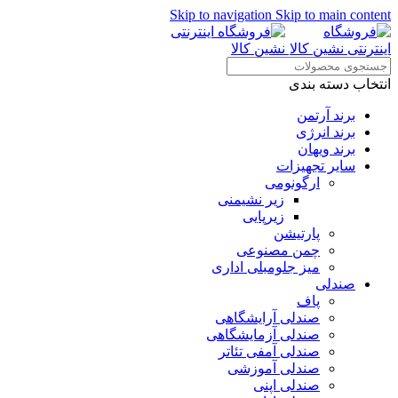
Skip to navigation
Skip to main content
انتخاب دسته بندی
برند آرتمن
برند انرژی
برند ویهان
سایر تجهیزات
ارگونومی
زیر نشیمنی
زیرپایی
پارتیشن
چمن مصنوعی
میز جلومبلی اداری
صندلی
پاف
صندلی آرایشگاهی
صندلی آزمایشگاهی
صندلی آمفی تئاتر
صندلی آموزشی
صندلی اپنی