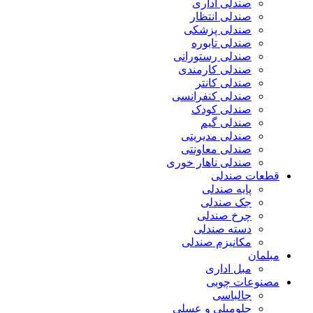
صندلی اداری
صندلی انتظار
صندلی پزشکی
صندلی تابوره
صندلی رستورانی
صندلی کارمندی
صندلی کانتر
صندلی کنفرانسی
صندلی کودک
صندلی گیم
صندلی مدیریتی
صندلی معاونتی
صندلی ناهار خوری
قطعات صندلی
پایه صندلی
جک صندلی
چرخ صندلی
دسته صندلی
مکانیزم صندلی
مبلمان
مبل اداری
مصنوعات چوبی
جالباسی
جلومبلی و عسلی