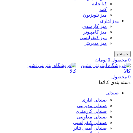
کتابخانه
کمد
میز تلویزیون
میز اداری
میز کارمندی
میز کامپیوتر
میز کنفرانسی
میز مدیریتی
جستجو
0
محصول
0
تومان
0
محصول
دسته بندی کالاها
صندلی
صندلی اداری
صندلی مدیریتی
صندلی کارمندی
صندلی معاونتی
صندلی کنفرانسی
صندلی آمفی تئاتر