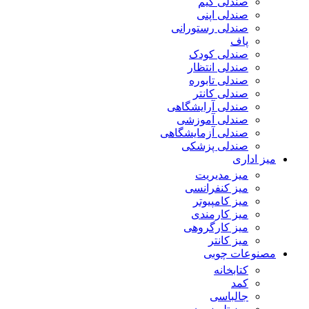
صندلی گیم
صندلی اپنی
صندلی رستورانی
پاف
صندلی کودک
صندلی انتظار
صندلی تابوره
صندلی کانتر
صندلی آرایشگاهی
صندلی آموزشی
صندلی آزمایشگاهی
صندلی پزشکی
میز اداری
میز مدیریت
میز کنفرانسی
میز کامپیوتر
میز کارمندی
میز کارگروهی
میز کانتر
مصنوعات چوبی
کتابخانه
کمد
جالباسی