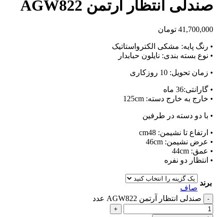
صندلی انتظار آرتمن AGW822
41,700,000
تومان
• رنگ پایه: مشکی الکترواستاتیک
• نوع بسته بندی: نایلون حبابدار
• زمان تحویل: 10 روزکاری
• گارانتی:36 ماه
• خارج به خارج دسته: 125cm
• با دو دسته در طرفین
• ارتفاع تا نشیمن: cm48
• عرض نشیمن: 46cm
• عمق: 44cm
• انتظار دو نفره
برند
صاف
صندلی انتظار آرتمن AGW822 عدد
-
+