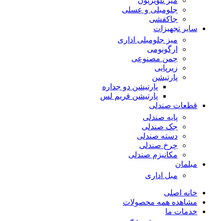
میز تلویزیون
جلومبلی و عسلی
جاکفشی
سایر تجهیزات
میز جلومبلی اداری
ارگونومی
چمن مصنوعی
زیرپایی
پارتیشن
پارتیشن دو جداره
پارتیشن فریم لس
قطعات صندلی
پایه صندلی
جک صندلی
دسته صندلی
چرخ صندلی
مکانیزم صندلی
مبلمان
مبل اداری
خانه اصلی
مشاهده همه محصولات
خدمات ما