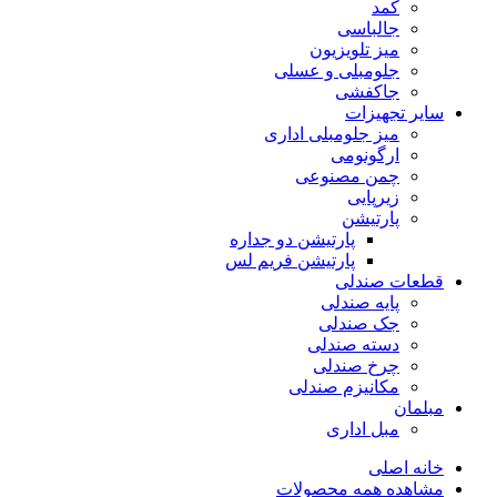
کمد
جالباسی
میز تلویزیون
جلومبلی و عسلی
جاکفشی
سایر تجهیزات
میز جلومبلی اداری
ارگونومی
چمن مصنوعی
زیرپایی
پارتیشن
پارتیشن دو جداره
پارتیشن فریم لس
قطعات صندلی
پایه صندلی
جک صندلی
دسته صندلی
چرخ صندلی
مکانیزم صندلی
مبلمان
مبل اداری
خانه اصلی
مشاهده همه محصولات