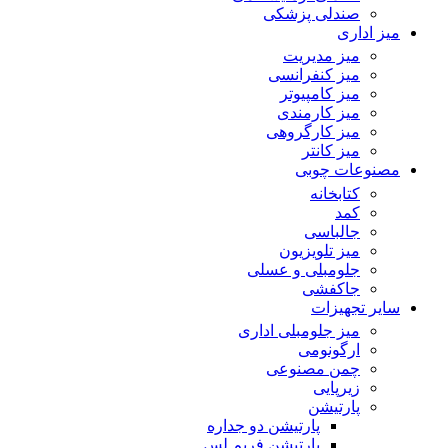
صندلی پزشکی
میز اداری
میز مدیریت
میز کنفرانسی
میز کامپیوتر
میز کارمندی
میز کارگروهی
میز کانتر
مصنوعات چوبی
کتابخانه
کمد
جالباسی
میز تلویزیون
جلومبلی و عسلی
جاکفشی
سایر تجهیزات
میز جلومبلی اداری
ارگونومی
چمن مصنوعی
زیرپایی
پارتیشن
پارتیشن دو جداره
پارتیشن فریم لس