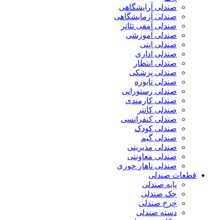
صندلی آرایشگاهی
صندلی آزمایشگاهی
صندلی آمفی تئاتر
صندلی آموزشی
صندلی اپنی
صندلی اداری
صندلی انتظار
صندلی پزشکی
صندلی تابوره
صندلی رستورانی
صندلی کارمندی
صندلی کانتر
صندلی کنفرانسی
صندلی کودک
صندلی گیم
صندلی مدیریتی
صندلی معاونتی
صندلی ناهار خوری
قطعات صندلی
پایه صندلی
جک صندلی
چرخ صندلی
دسته صندلی