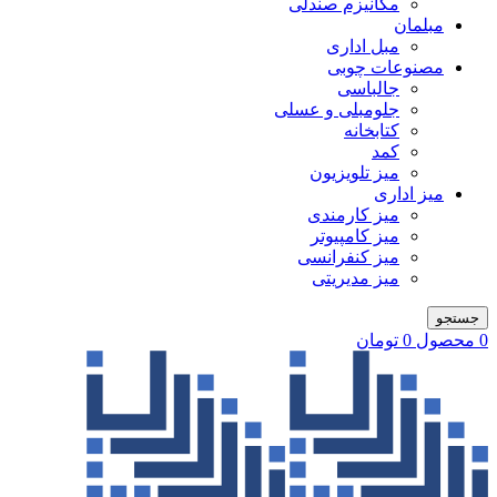
مکانیزم صندلی
مبلمان
مبل اداری
مصنوعات چوبی
جالباسی
جلومبلی و عسلی
کتابخانه
کمد
میز تلویزیون
میز اداری
میز کارمندی
میز کامپیوتر
میز کنفرانسی
میز مدیریتی
جستجو
0
محصول
0
تومان