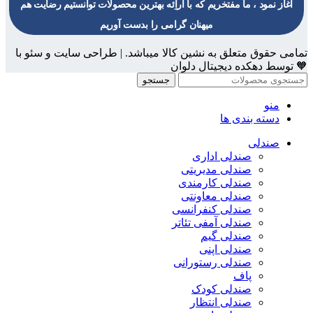
آغاز نمود ، ما مفتخریم که با اراِئه بهترین محصولات توانستیم رضایت هم
میهنان گرامی را بدست آوریم
تمامی حقوق متعلق به نشین کالا میباشد. | طراحی سایت و سئو با
🧡 توسط دهکده دیجیتال دلوان
جستجو
منو
دسته بندی ها
صندلی
صندلی اداری
صندلی مدیریتی
صندلی کارمندی
صندلی معاونتی
صندلی کنفرانسی
صندلی آمفی تئاتر
صندلی گیم
صندلی اپنی
صندلی رستورانی
پاف
صندلی کودک
صندلی انتظار