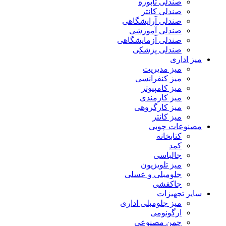
صندلی تابوره
صندلی کانتر
صندلی آرایشگاهی
صندلی آموزشی
صندلی آزمایشگاهی
صندلی پزشکی
میز اداری
میز مدیریت
میز کنفرانسی
میز کامپیوتر
میز کارمندی
میز کارگروهی
میز کانتر
مصنوعات چوبی
کتابخانه
کمد
جالباسی
میز تلویزیون
جلومبلی و عسلی
جاکفشی
سایر تجهیزات
میز جلومبلی اداری
ارگونومی
چمن مصنوعی