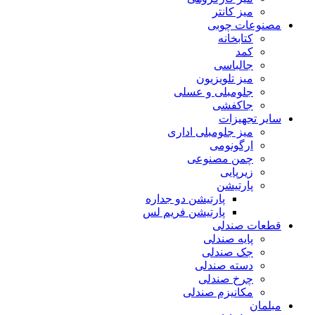
میز کانتر
مصنوعات چوبی
کتابخانه
کمد
جالباسی
میز تلویزیون
جلومبلی و عسلی
جاکفشی
سایر تجهیزات
میز جلومبلی اداری
ارگونومی
چمن مصنوعی
زیرپایی
پارتیشن
پارتیشن دو جداره
پارتیشن فریم لس
قطعات صندلی
پایه صندلی
جک صندلی
دسته صندلی
چرخ صندلی
مکانیزم صندلی
مبلمان