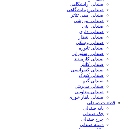
صندلی آرایشگاهی
صندلی آزمایشگاهی
صندلی آمفی تئاتر
صندلی آموزشی
صندلی اپنی
صندلی اداری
صندلی انتظار
صندلی پزشکی
صندلی تابوره
صندلی رستورانی
صندلی کارمندی
صندلی کانتر
صندلی کنفرانسی
صندلی کودک
صندلی گیم
صندلی مدیریتی
صندلی معاونتی
صندلی ناهار خوری
قطعات صندلی
پایه صندلی
جک صندلی
چرخ صندلی
دسته صندلی