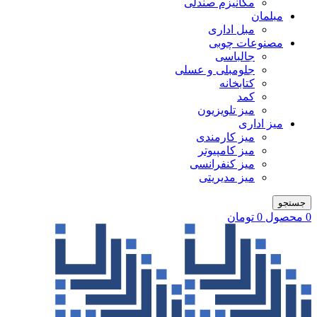
مکانیزم صندلی
مبلمان
مبل اداری
مصنوعات چوبی
جالباسی
جلومبلی و عسلی
کتابخانه
کمد
میز تلویزیون
میز اداری
میز کارمندی
میز کامپیوتر
میز کنفرانسی
میز مدیریتی
جستجو
0
محصول
0
تومان