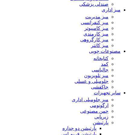
صندلی پزشکی
میز اداری
میز مدیریت
میز کنفرانسی
میز کامپیوتر
میز کارمندی
میز کارگروهی
میز کانتر
مصنوعات چوبی
کتابخانه
کمد
جالباسی
میز تلویزیون
جلومبلی و عسلی
جاکفشی
سایر تجهیزات
میز جلومبلی اداری
ارگونومی
چمن مصنوعی
زیرپایی
پارتیشن
پارتیشن دو جداره
پارتیشن فریم لس