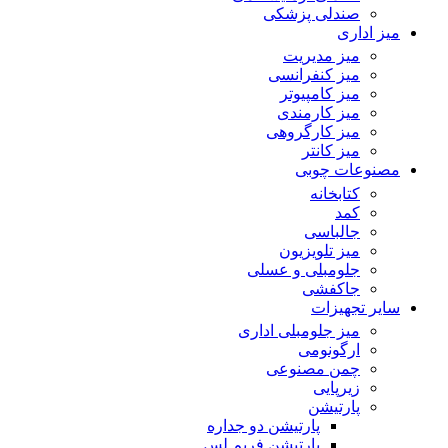
صندلی پزشکی
میز اداری
میز مدیریت
میز کنفرانسی
میز کامپیوتر
میز کارمندی
میز کارگروهی
میز کانتر
مصنوعات چوبی
کتابخانه
کمد
جالباسی
میز تلویزیون
جلومبلی و عسلی
جاکفشی
سایر تجهیزات
میز جلومبلی اداری
ارگونومی
چمن مصنوعی
زیرپایی
پارتیشن
پارتیشن دو جداره
پارتیشن فریم لس