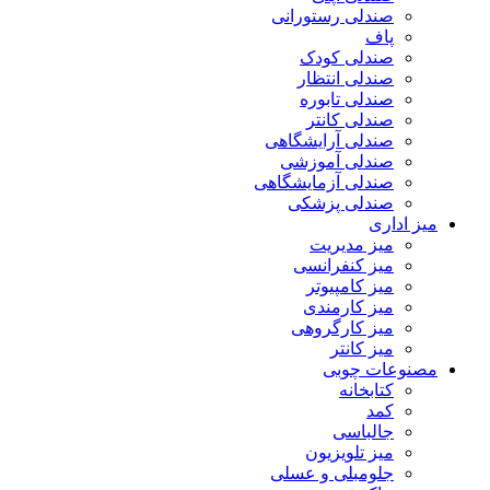
صندلی رستورانی
پاف
صندلی کودک
صندلی انتظار
صندلی تابوره
صندلی کانتر
صندلی آرایشگاهی
صندلی آموزشی
صندلی آزمایشگاهی
صندلی پزشکی
میز اداری
میز مدیریت
میز کنفرانسی
میز کامپیوتر
میز کارمندی
میز کارگروهی
میز کانتر
مصنوعات چوبی
کتابخانه
کمد
جالباسی
میز تلویزیون
جلومبلی و عسلی