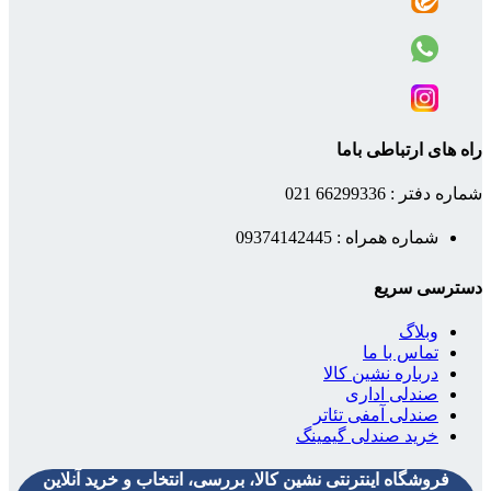
راه های ارتباطی باما
شماره دفتر : 66299336 021
شماره همراه : 09374142445
دسترسی سریع
وبلاگ
تماس با ما
درباره نشین کالا
صندلی اداری
صندلی آمفی تئاتر
خرید صندلی گیمینگ
فروشگاه اینترنتی نشین کالا، بررسی، انتخاب و خرید آنلاین