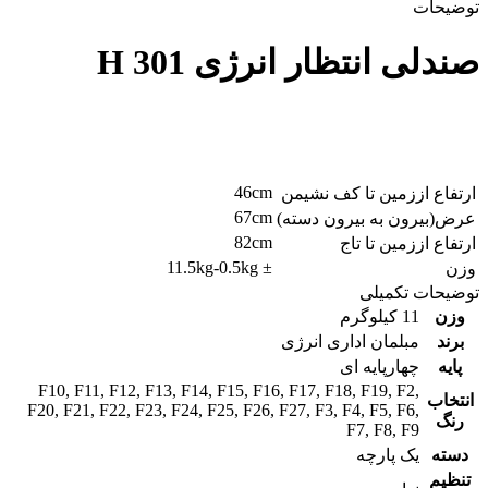
توضیحات
صندلی انتظار انرژی H 301
46cm
ارتفاع اززمین تا کف نشیمن
67cm
عرض(بیرون به بیرون دسته)
82cm
ارتفاع اززمین تا تاج
± 11.5kg-0.5kg
وزن
توضیحات تکمیلی
وزن
11 کیلوگرم
برند
مبلمان اداری انرژی
پایه
چهارپایه ای
F10
,
F11
,
F12
,
F13
,
F14
,
F15
,
F16
,
F17
,
F18
,
F19
,
F2
,
انتخاب
F20
,
F21
,
F22
,
F23
,
F24
,
F25
,
F26
,
F27
,
F3
,
F4
,
F5
,
F6
,
رنگ
F7
,
F8
,
F9
دسته
یک پارچه
تنظیم