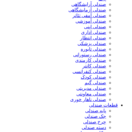
صندلی آرایشگاهی
صندلی آزمایشگاهی
صندلی آمفی تئاتر
صندلی آموزشی
صندلی اپنی
صندلی اداری
صندلی انتظار
صندلی پزشکی
صندلی تابوره
صندلی رستورانی
صندلی کارمندی
صندلی کانتر
صندلی کنفرانسی
صندلی کودک
صندلی گیم
صندلی مدیریتی
صندلی معاونتی
صندلی ناهار خوری
قطعات صندلی
پایه صندلی
جک صندلی
چرخ صندلی
دسته صندلی