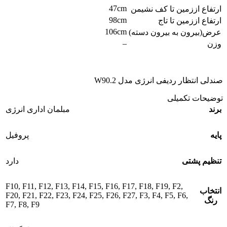
47cm
ارتفاع اززمین تا کف نشیمن
98cm
ارتفاع اززمین تا تاج
106cm
عرض(بیرون به بیرون دسته)
–
وزن
صندلی انتظار ردیفی انرژی مدل W90.2
توضیحات تکمیلی
برند
مبلمان اداری انرژی
پایه
پروفیل
تنظیم پشتی
دارد
F10
,
F11
,
F12
,
F13
,
F14
,
F15
,
F16
,
F17
,
F18
,
F19
,
F2
,
انتخاب
F20
,
F21
,
F22
,
F23
,
F24
,
F25
,
F26
,
F27
,
F3
,
F4
,
F5
,
F6
,
رنگ
F7
,
F8
,
F9