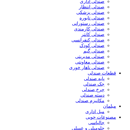
صندلی اداری
صندلی انتظار
صندلی پزشکی
صندلی تابوره
صندلی رستورانی
صندلی کارمندی
صندلی کانتر
صندلی کنفرانسی
صندلی کودک
صندلی گیم
صندلی مدیریتی
صندلی معاونتی
صندلی ناهار خوری
قطعات صندلی
پایه صندلی
جک صندلی
چرخ صندلی
دسته صندلی
مکانیزم صندلی
مبلمان
مبل اداری
مصنوعات چوبی
جالباسی
جلومبلی و عسلی