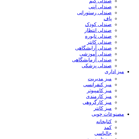
صندلی گیم
صندلی اپنی
صندلی رستورانی
پاف
صندلی کودک
صندلی انتظار
صندلی تابوره
صندلی کانتر
صندلی آرایشگاهی
صندلی آموزشی
صندلی آزمایشگاهی
صندلی پزشکی
میز اداری
میز مدیریت
میز کنفرانسی
میز کامپیوتر
میز کارمندی
میز کارگروهی
میز کانتر
مصنوعات چوبی
کتابخانه
کمد
جالباسی