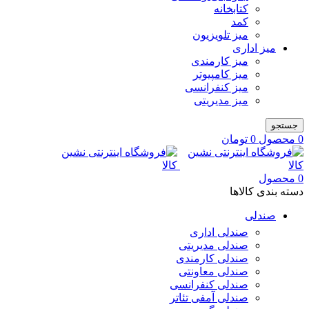
کتابخانه
کمد
میز تلویزیون
میز اداری
میز کارمندی
میز کامپیوتر
میز کنفرانسی
میز مدیریتی
جستجو
0
محصول
0
تومان
0
محصول
دسته بندی کالاها
صندلی
صندلی اداری
صندلی مدیریتی
صندلی کارمندی
صندلی معاونتی
صندلی کنفرانسی
صندلی آمفی تئاتر