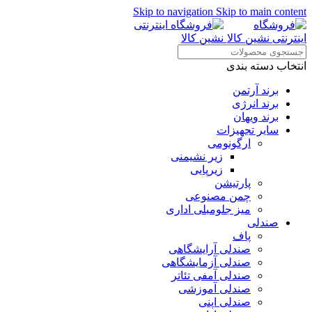
Skip to navigation
Skip to main content
انتخاب دسته بندی
برند آرتمن
برند انرژی
برند ویهان
سایر تجهیزات
ارگونومی
زیر نشیمنی
زیرپایی
پارتیشن
چمن مصنوعی
میز جلومبلی اداری
صندلی
پاف
صندلی آرایشگاهی
صندلی آزمایشگاهی
صندلی آمفی تئاتر
صندلی آموزشی
صندلی اپنی