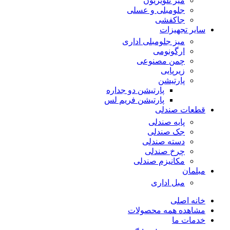
میز تلویزیون
جلومبلی و عسلی
جاکفشی
سایر تجهیزات
میز جلومبلی اداری
ارگونومی
چمن مصنوعی
زیرپایی
پارتیشن
پارتیشن دو جداره
پارتیشن فریم لس
قطعات صندلی
پایه صندلی
جک صندلی
دسته صندلی
چرخ صندلی
مکانیزم صندلی
مبلمان
مبل اداری
خانه اصلی
مشاهده همه محصولات
خدمات ما