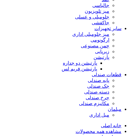
جالباسی
میز تلویزیون
جلومبلی و عسلی
جاکفشی
سایر تجهیزات
میز جلومبلی اداری
ارگونومی
چمن مصنوعی
زیرپایی
پارتیشن
پارتیشن دو جداره
پارتیشن فریم لس
قطعات صندلی
پایه صندلی
جک صندلی
دسته صندلی
چرخ صندلی
مکانیزم صندلی
مبلمان
مبل اداری
خانه اصلی
مشاهده همه محصولات