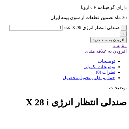
دارای گواهینامه CE اروپا
36 ماه تضمین قطعات از سوی بیمه ایران
صندلی انتظار انرژی X28i عدد
-
+
افزودن به سبد خرید
مقایسه
افزودن به علاقه مندی
توضیحات
توضیحات تکمیلی
نظرات (0)
حمل و نقل و تحویل محصول
توضیحات
صندلی انتظار انرژی X 28 i