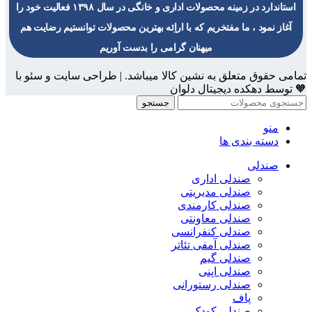
استاندارد در زمینه محصولات اداری و خانگی در سال ۱۳۹۸ فعالیت خود را
آغاز نمود ، ما مفتخریم که با اراِئه بهترین محصولات توانستیم رضایت هم
میهنان گرامی را بدست آوریم
تمامی حقوق متعلق به نشین کالا میباشد. | طراحی سایت و سئو با
🧡 توسط دهکده دیجیتال دلوان
جستجو
منو
دسته بندی ها
صندلی
صندلی اداری
صندلی مدیریتی
صندلی کارمندی
صندلی معاونتی
صندلی کنفرانسی
صندلی آمفی تئاتر
صندلی گیم
صندلی اپنی
صندلی رستورانی
پاف
صندلی کودک