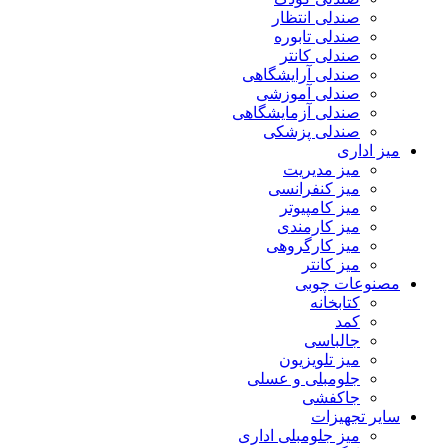
صندلی انتظار
صندلی تابوره
صندلی کانتر
صندلی آرایشگاهی
صندلی آموزشی
صندلی آزمایشگاهی
صندلی پزشکی
میز اداری
میز مدیریت
میز کنفرانسی
میز کامپیوتر
میز کارمندی
میز کارگروهی
میز کانتر
مصنوعات چوبی
کتابخانه
کمد
جالباسی
میز تلویزیون
جلومبلی و عسلی
جاکفشی
سایر تجهیزات
میز جلومبلی اداری