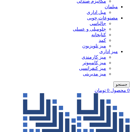
مکانیزم صندلی
مبلمان
مبل اداری
مصنوعات چوبی
جالباسی
جلومبلی و عسلی
کتابخانه
کمد
میز تلویزیون
میز اداری
میز کارمندی
میز کامپیوتر
میز کنفرانسی
میز مدیریتی
جستجو
0
محصول
0
تومان