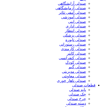
صندلی آرایشگاهی
صندلی آزمایشگاهی
صندلی آمفی تئاتر
صندلی آموزشی
صندلی اپنی
صندلی اداری
صندلی انتظار
صندلی پزشکی
صندلی تابوره
صندلی رستورانی
صندلی کارمندی
صندلی کانتر
صندلی کنفرانسی
صندلی کودک
صندلی گیم
صندلی مدیریتی
صندلی معاونتی
صندلی ناهار خوری
قطعات صندلی
پایه صندلی
جک صندلی
چرخ صندلی
دسته صندلی