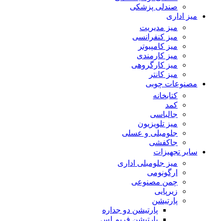
صندلی پزشکی
میز اداری
میز مدیریت
میز کنفرانسی
میز کامپیوتر
میز کارمندی
میز کارگروهی
میز کانتر
مصنوعات چوبی
کتابخانه
کمد
جالباسی
میز تلویزیون
جلومبلی و عسلی
جاکفشی
سایر تجهیزات
میز جلومبلی اداری
ارگونومی
چمن مصنوعی
زیرپایی
پارتیشن
پارتیشن دو جداره
پارتیشن فریم لس