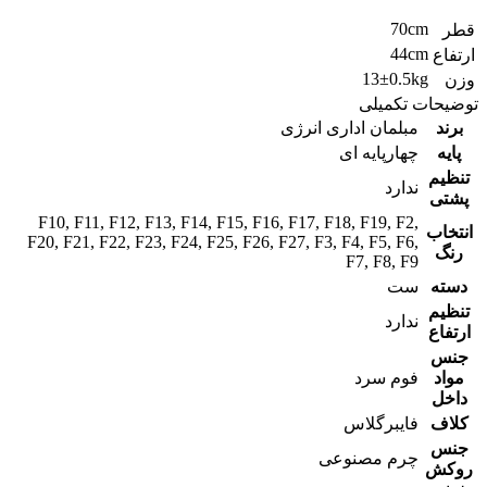
70cm
قطر
44cm
ارتفاع
13±0.5kg
وزن
توضیحات تکمیلی
برند
مبلمان اداری انرژی
پایه
چهارپایه ای
تنظیم
ندارد
پشتی
F10
,
F11
,
F12
,
F13
,
F14
,
F15
,
F16
,
F17
,
F18
,
F19
,
F2
,
انتخاب
F20
,
F21
,
F22
,
F23
,
F24
,
F25
,
F26
,
F27
,
F3
,
F4
,
F5
,
F6
,
رنگ
F7
,
F8
,
F9
دسته
ست
تنظیم
ندارد
ارتفاع
جنس
مواد
فوم سرد
داخل
کلاف
فایبرگلاس
جنس
چرم مصنوعی
روکش