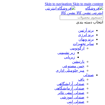
Skip to navigation
Skip to main content
انتخاب دسته بندی
برند آرتمن
برند انرژی
برند ویهان
سایر تجهیزات
ارگونومی
زیر نشیمنی
زیرپایی
پارتیشن
چمن مصنوعی
میز جلومبلی اداری
صندلی
پاف
صندلی آرایشگاهی
صندلی آزمایشگاهی
صندلی آمفی تئاتر
صندلی آموزشی
صندلی اپنی