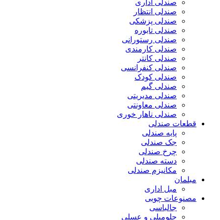
صندلی اداری
صندلی انتظار
صندلی پزشکی
صندلی تابوره
صندلی رستورانی
صندلی کارمندی
صندلی کانتر
صندلی کنفرانسی
صندلی کودک
صندلی گیم
صندلی مدیریتی
صندلی معاونتی
صندلی ناهار خوری
قطعات صندلی
پایه صندلی
جک صندلی
چرخ صندلی
دسته صندلی
مکانیزم صندلی
مبلمان
مبل اداری
مصنوعات چوبی
جالباسی
جلومبلی و عسلی