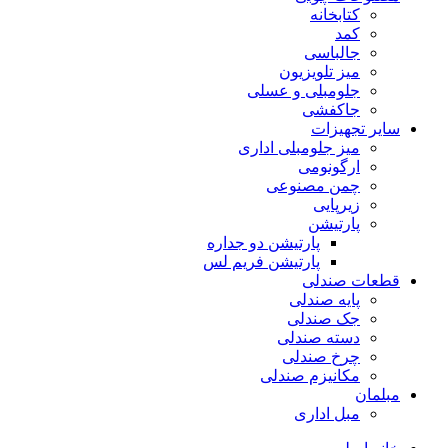
کتابخانه
کمد
جالباسی
میز تلویزیون
جلومبلی و عسلی
جاکفشی
سایر تجهیزات
میز جلومبلی اداری
ارگونومی
چمن مصنوعی
زیرپایی
پارتیشن
پارتیشن دو جداره
پارتیشن فریم لس
قطعات صندلی
پایه صندلی
جک صندلی
دسته صندلی
چرخ صندلی
مکانیزم صندلی
مبلمان
مبل اداری