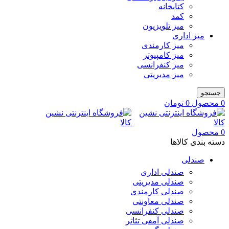
کتابخانه
کمد
میز تلویزیون
میز اداری
میز کارمندی
میز کامپیوتر
میز کنفرانسی
میز مدیریتی
جستجو
0
محصول
0
تومان
0
محصول
دسته بندی کالاها
صندلی
صندلی اداری
صندلی مدیریتی
صندلی کارمندی
صندلی معاونتی
صندلی کنفرانسی
صندلی آمفی تئاتر