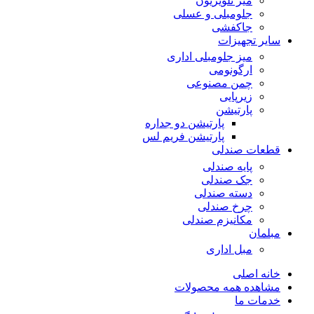
میز تلویزیون
جلومبلی و عسلی
جاکفشی
سایر تجهیزات
میز جلومبلی اداری
ارگونومی
چمن مصنوعی
زیرپایی
پارتیشن
پارتیشن دو جداره
پارتیشن فریم لس
قطعات صندلی
پایه صندلی
جک صندلی
دسته صندلی
چرخ صندلی
مکانیزم صندلی
مبلمان
مبل اداری
خانه اصلی
مشاهده همه محصولات
خدمات ما