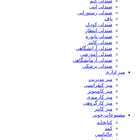
صندلی گیم
صندلی اپنی
صندلی رستورانی
پاف
صندلی کودک
صندلی انتظار
صندلی تابوره
صندلی کانتر
صندلی آرایشگاهی
صندلی آموزشی
صندلی آزمایشگاهی
صندلی پزشکی
میز اداری
میز مدیریت
میز کنفرانسی
میز کامپیوتر
میز کارمندی
میز کارگروهی
میز کانتر
مصنوعات چوبی
کتابخانه
کمد
جالباسی