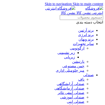
Skip to navigation
Skip to main content
انتخاب دسته بندی
برند آرتمن
برند انرژی
برند ویهان
سایر تجهیزات
ارگونومی
زیر نشیمنی
زیرپایی
پارتیشن
چمن مصنوعی
میز جلومبلی اداری
صندلی
پاف
صندلی آرایشگاهی
صندلی آزمایشگاهی
صندلی آمفی تئاتر
صندلی آموزشی
صندلی اپنی