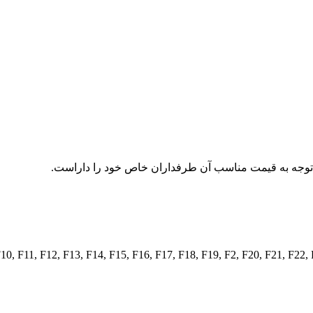
 توجه به قیمت مناسب آن طرفداران خاص خود را داراست.
F10
,
F11
,
F12
,
F13
,
F14
,
F15
,
F16
,
F17
,
F18
,
F19
,
F2
,
F20
,
F21
,
F22
,