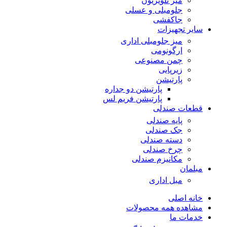
میز تلویزیون
جلومبلی و عسلی
جاکفشی
سایر تجهیزات
میز جلومبلی اداری
ارگونومی
چمن مصنوعی
زیرپایی
پارتیشن
پارتیشن دو جداره
پارتیشن فریم لس
قطعات صندلی
پایه صندلی
جک صندلی
دسته صندلی
چرخ صندلی
مکانیزم صندلی
مبلمان
مبل اداری
خانه اصلی
مشاهده همه محصولات
خدمات ما