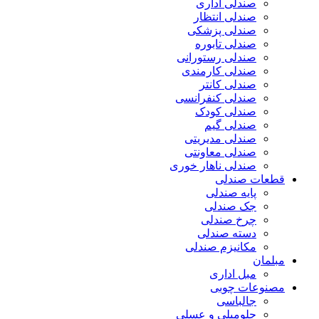
صندلی اداری
صندلی انتظار
صندلی پزشکی
صندلی تابوره
صندلی رستورانی
صندلی کارمندی
صندلی کانتر
صندلی کنفرانسی
صندلی کودک
صندلی گیم
صندلی مدیریتی
صندلی معاونتی
صندلی ناهار خوری
قطعات صندلی
پایه صندلی
جک صندلی
چرخ صندلی
دسته صندلی
مکانیزم صندلی
مبلمان
مبل اداری
مصنوعات چوبی
جالباسی
جلومبلی و عسلی