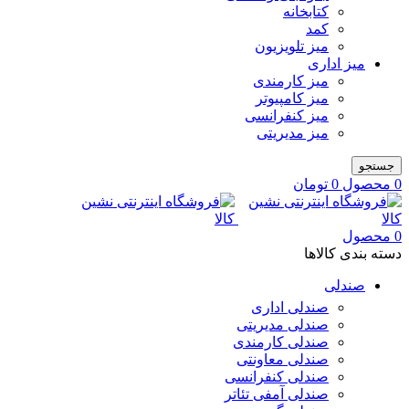
کتابخانه
کمد
میز تلویزیون
میز اداری
میز کارمندی
میز کامپیوتر
میز کنفرانسی
میز مدیریتی
جستجو
0
محصول
0
تومان
0
محصول
دسته بندی کالاها
صندلی
صندلی اداری
صندلی مدیریتی
صندلی کارمندی
صندلی معاونتی
صندلی کنفرانسی
صندلی آمفی تئاتر