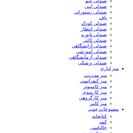
صندلی گیم
صندلی اپنی
صندلی رستورانی
پاف
صندلی کودک
صندلی انتظار
صندلی تابوره
صندلی کانتر
صندلی آرایشگاهی
صندلی آموزشی
صندلی آزمایشگاهی
صندلی پزشکی
میز اداری
میز مدیریت
میز کنفرانسی
میز کامپیوتر
میز کارمندی
میز کارگروهی
میز کانتر
مصنوعات چوبی
کتابخانه
کمد
جالباسی