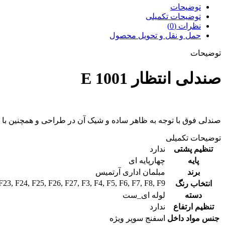
توضیحات
توضیحات تکمیلی
نظرات (0)
حمل و نقل و تحویل محصول
توضیحات
صندلی انتظار E 1001
صندلی فوق با توجه به ظاهر ساده و شیک آن در طراحی و همچنین با
توضیحات تکمیلی
تنظیم پشتی
ندارد
پایه
چهارپایه ای
برند
مبلمان اداری آرتمیس
F23
,
F24
,
F25
,
F26
,
F27
,
F3
,
F4
,
F5
,
F6
,
F7
,
F8
,
F9
انتخاب رنگ
دسته
لوله ای_ست
تنظیم ارتفاع
ندارد
جنس مواد داخل
اسفنج سوپر ویژه