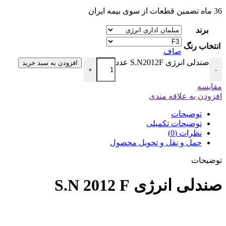
36 ماه تضمین قطعات از سوی بیمه ایران
برند
انتخاب رنگ
صاف
صندلی انرژی S.N2012F عدد
افزودن به سبد خرید
+
-
مقایسه
افزودن به علاقه مندی
توضیحات
توضیحات تکمیلی
نظرات (0)
حمل و نقل و تحویل محصول
توضیحات
صندلی انرژی S.N 2012 F