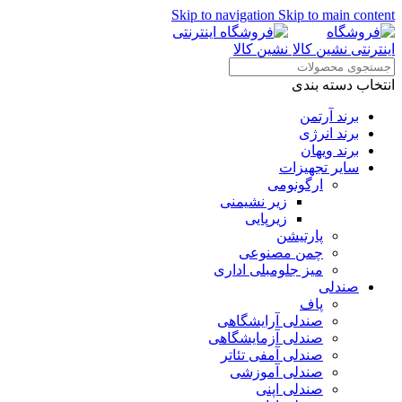
Skip to navigation
Skip to main content
انتخاب دسته بندی
برند آرتمن
برند انرژی
برند ویهان
سایر تجهیزات
ارگونومی
زیر نشیمنی
زیرپایی
پارتیشن
چمن مصنوعی
میز جلومبلی اداری
صندلی
پاف
صندلی آرایشگاهی
صندلی آزمایشگاهی
صندلی آمفی تئاتر
صندلی آموزشی
صندلی اپنی