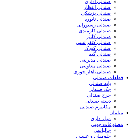
صندلی اداری
صندلی انتظار
صندلی پزشکی
صندلی تابوره
صندلی رستورانی
صندلی کارمندی
صندلی کانتر
صندلی کنفرانسی
صندلی کودک
صندلی گیم
صندلی مدیریتی
صندلی معاونتی
صندلی ناهار خوری
قطعات صندلی
پایه صندلی
جک صندلی
چرخ صندلی
دسته صندلی
مکانیزم صندلی
مبلمان
مبل اداری
مصنوعات چوبی
جالباسی
جلومبلی و عسلی