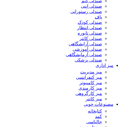
صندلی گیم
صندلی اپنی
صندلی رستورانی
پاف
صندلی کودک
صندلی انتظار
صندلی تابوره
صندلی کانتر
صندلی آرایشگاهی
صندلی آموزشی
صندلی آزمایشگاهی
صندلی پزشکی
میز اداری
میز مدیریت
میز کنفرانسی
میز کامپیوتر
میز کارمندی
میز کارگروهی
میز کانتر
مصنوعات چوبی
کتابخانه
کمد
جالباسی