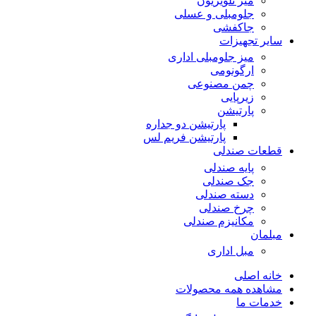
میز تلویزیون
جلومبلی و عسلی
جاکفشی
سایر تجهیزات
میز جلومبلی اداری
ارگونومی
چمن مصنوعی
زیرپایی
پارتیشن
پارتیشن دو جداره
پارتیشن فریم لس
قطعات صندلی
پایه صندلی
جک صندلی
دسته صندلی
چرخ صندلی
مکانیزم صندلی
مبلمان
مبل اداری
خانه اصلی
مشاهده همه محصولات
خدمات ما