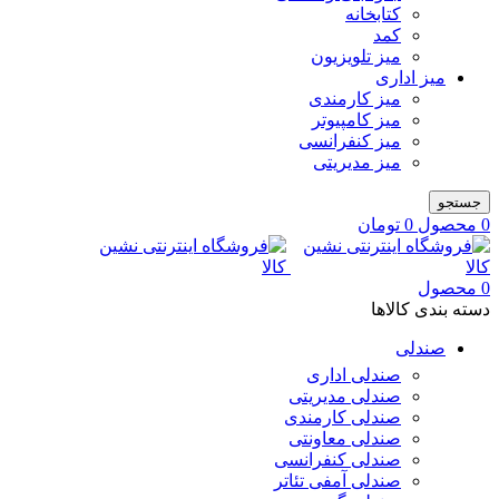
کتابخانه
کمد
میز تلویزیون
میز اداری
میز کارمندی
میز کامپیوتر
میز کنفرانسی
میز مدیریتی
جستجو
0
محصول
0
تومان
0
محصول
دسته بندی کالاها
صندلی
صندلی اداری
صندلی مدیریتی
صندلی کارمندی
صندلی معاونتی
صندلی کنفرانسی
صندلی آمفی تئاتر