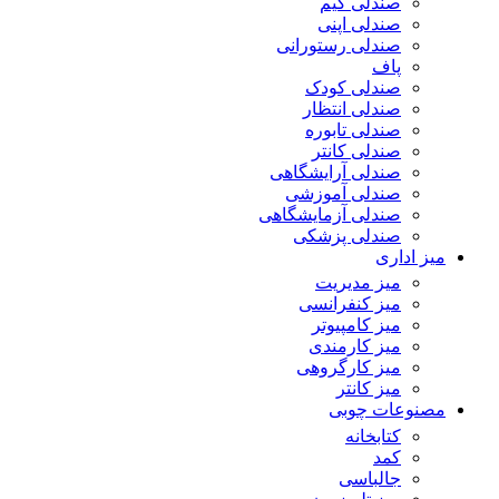
صندلی گیم
صندلی اپنی
صندلی رستورانی
پاف
صندلی کودک
صندلی انتظار
صندلی تابوره
صندلی کانتر
صندلی آرایشگاهی
صندلی آموزشی
صندلی آزمایشگاهی
صندلی پزشکی
میز اداری
میز مدیریت
میز کنفرانسی
میز کامپیوتر
میز کارمندی
میز کارگروهی
میز کانتر
مصنوعات چوبی
کتابخانه
کمد
جالباسی