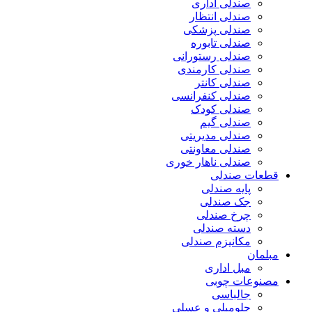
صندلی اداری
صندلی انتظار
صندلی پزشکی
صندلی تابوره
صندلی رستورانی
صندلی کارمندی
صندلی کانتر
صندلی کنفرانسی
صندلی کودک
صندلی گیم
صندلی مدیریتی
صندلی معاونتی
صندلی ناهار خوری
قطعات صندلی
پایه صندلی
جک صندلی
چرخ صندلی
دسته صندلی
مکانیزم صندلی
مبلمان
مبل اداری
مصنوعات چوبی
جالباسی
جلومبلی و عسلی