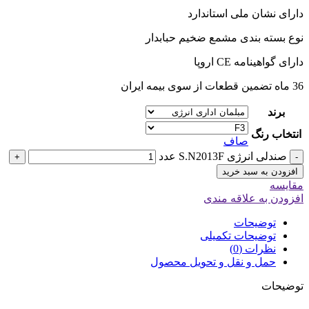
دارای نشان ملی استاندارد
نوع بسته بندی مشمع ضخیم حبابدار
دارای گواهینامه CE اروپا
36 ماه تضمین قطعات از سوی بیمه ایران
برند
انتخاب رنگ
صاف
صندلی انرژی S.N2013F عدد
+
-
افزودن به سبد خرید
مقایسه
افزودن به علاقه مندی
توضیحات
توضیحات تکمیلی
نظرات (0)
حمل و نقل و تحویل محصول
توضیحات