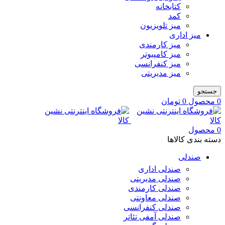
کتابخانه
کمد
میز تلویزیون
میز اداری
میز کارمندی
میز کامپیوتر
میز کنفرانسی
میز مدیریتی
جستجو
0
محصول
0
تومان
0
محصول
دسته بندی کالاها
صندلی
صندلی اداری
صندلی مدیریتی
صندلی کارمندی
صندلی معاونتی
صندلی کنفرانسی
صندلی آمفی تئاتر