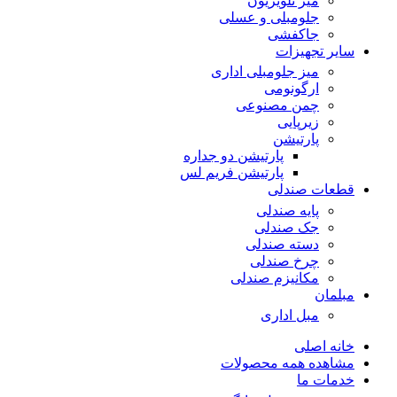
میز تلویزیون
جلومبلی و عسلی
جاکفشی
سایر تجهیزات
میز جلومبلی اداری
ارگونومی
چمن مصنوعی
زیرپایی
پارتیشن
پارتیشن دو جداره
پارتیشن فریم لس
قطعات صندلی
پایه صندلی
جک صندلی
دسته صندلی
چرخ صندلی
مکانیزم صندلی
مبلمان
مبل اداری
خانه اصلی
مشاهده همه محصولات
خدمات ما