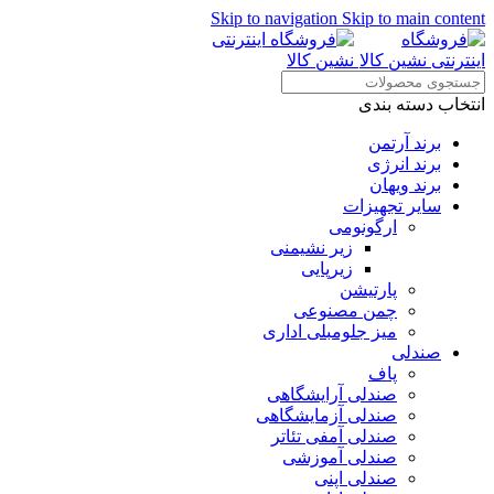
Skip to navigation
Skip to main content
انتخاب دسته بندی
برند آرتمن
برند انرژی
برند ویهان
سایر تجهیزات
ارگونومی
زیر نشیمنی
زیرپایی
پارتیشن
چمن مصنوعی
میز جلومبلی اداری
صندلی
پاف
صندلی آرایشگاهی
صندلی آزمایشگاهی
صندلی آمفی تئاتر
صندلی آموزشی
صندلی اپنی