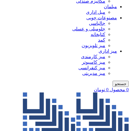
مکانیزم صندلی
مبلمان
مبل اداری
مصنوعات چوبی
جالباسی
جلومبلی و عسلی
کتابخانه
کمد
میز تلویزیون
میز اداری
میز کارمندی
میز کامپیوتر
میز کنفرانسی
میز مدیریتی
جستجو
0
محصول
0
تومان