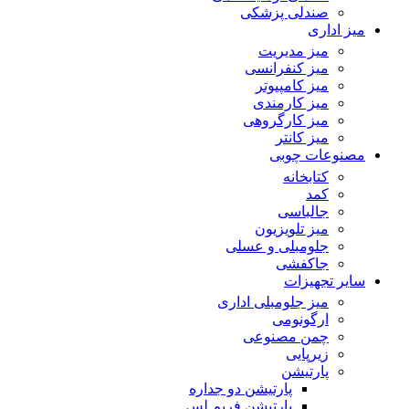
صندلی پزشکی
میز اداری
میز مدیریت
میز کنفرانسی
میز کامپیوتر
میز کارمندی
میز کارگروهی
میز کانتر
مصنوعات چوبی
کتابخانه
کمد
جالباسی
میز تلویزیون
جلومبلی و عسلی
جاکفشی
سایر تجهیزات
میز جلومبلی اداری
ارگونومی
چمن مصنوعی
زیرپایی
پارتیشن
پارتیشن دو جداره
پارتیشن فریم لس