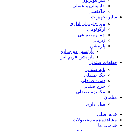
میز تلویزیون
جلومبلی و عسلی
جاکفشی
سایر تجهیزات
میز جلومبلی اداری
ارگونومی
چمن مصنوعی
زیرپایی
پارتیشن
پارتیشن دو جداره
پارتیشن فریم لس
قطعات صندلی
پایه صندلی
جک صندلی
دسته صندلی
چرخ صندلی
مکانیزم صندلی
مبلمان
مبل اداری
خانه اصلی
مشاهده همه محصولات
خدمات ما