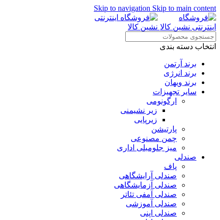
Skip to navigation
Skip to main content
انتخاب دسته بندی
برند آرتمن
برند انرژی
برند ویهان
سایر تجهیزات
ارگونومی
زیر نشیمنی
زیرپایی
پارتیشن
چمن مصنوعی
میز جلومبلی اداری
صندلی
پاف
صندلی آرایشگاهی
صندلی آزمایشگاهی
صندلی آمفی تئاتر
صندلی آموزشی
صندلی اپنی