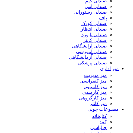
صندلی گیم
صندلی اپنی
صندلی رستورانی
پاف
صندلی کودک
صندلی انتظار
صندلی تابوره
صندلی کانتر
صندلی آرایشگاهی
صندلی آموزشی
صندلی آزمایشگاهی
صندلی پزشکی
میز اداری
میز مدیریت
میز کنفرانسی
میز کامپیوتر
میز کارمندی
میز کارگروهی
میز کانتر
مصنوعات چوبی
کتابخانه
کمد
جالباسی