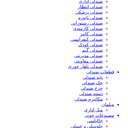
صندلی اداری
صندلی انتظار
صندلی پزشکی
صندلی تابوره
صندلی رستورانی
صندلی کارمندی
صندلی کانتر
صندلی کنفرانسی
صندلی کودک
صندلی گیم
صندلی مدیریتی
صندلی معاونتی
صندلی ناهار خوری
قطعات صندلی
پایه صندلی
جک صندلی
چرخ صندلی
دسته صندلی
مکانیزم صندلی
مبلمان
مبل اداری
مصنوعات چوبی
جالباسی
جلومبلی و عسلی