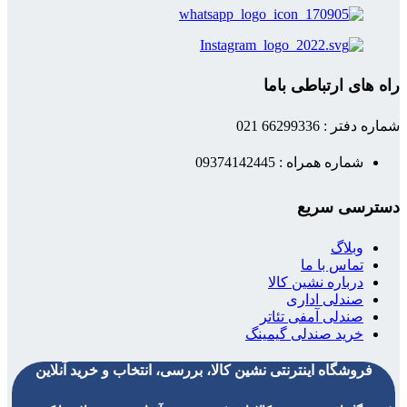
راه های ارتباطی باما
شماره دفتر : 66299336 021
شماره همراه : 09374142445
دسترسی سریع
وبلاگ
تماس با ما
درباره نشین کالا
صندلی اداری
صندلی آمفی تئاتر
خرید صندلی گیمینگ
فروشگاه اینترنتی نشین کالا، بررسی، انتخاب و خرید آنلاین