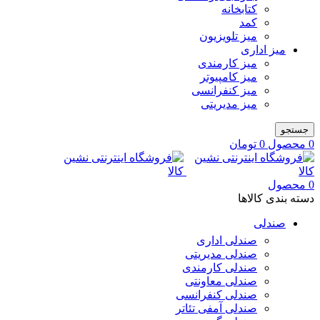
کتابخانه
کمد
میز تلویزیون
میز اداری
میز کارمندی
میز کامپیوتر
میز کنفرانسی
میز مدیریتی
جستجو
0
محصول
0
تومان
0
محصول
دسته بندی کالاها
صندلی
صندلی اداری
صندلی مدیریتی
صندلی کارمندی
صندلی معاونتی
صندلی کنفرانسی
صندلی آمفی تئاتر