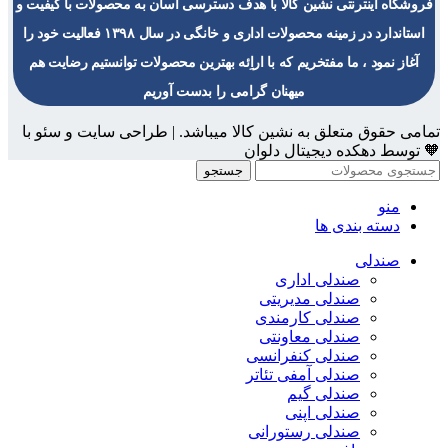
فروشگاه اینترنتی نشین کالا با هدف دسترسی آسان به محصولات با کیفیت و
استاندارد در زمینه محصولات اداری و خانگی در سال ۱۳۹۸ فعالیت خود را
آغاز نمود ، ما مفتخریم که با اراِئه بهترین محصولات توانستیم رضایت هم
میهنان گرامی را بدست آوریم
تمامی حقوق متعلق به نشین کالا میباشد. | طراحی سایت و سئو با
🧡 توسط دهکده دیجیتال دلوان
جستجو
منو
دسته بندی ها
صندلی
صندلی اداری
صندلی مدیریتی
صندلی کارمندی
صندلی معاونتی
صندلی کنفرانسی
صندلی آمفی تئاتر
صندلی گیم
صندلی اپنی
صندلی رستورانی