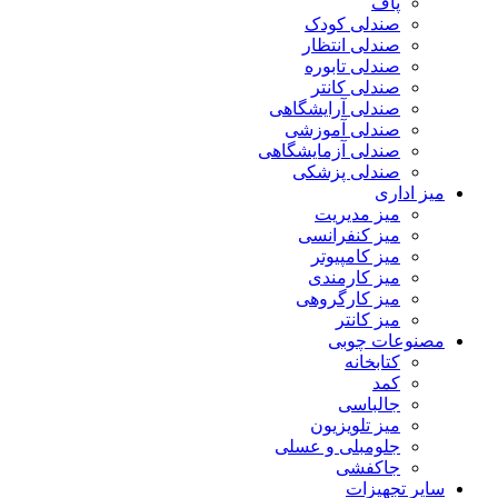
پاف
صندلی کودک
صندلی انتظار
صندلی تابوره
صندلی کانتر
صندلی آرایشگاهی
صندلی آموزشی
صندلی آزمایشگاهی
صندلی پزشکی
میز اداری
میز مدیریت
میز کنفرانسی
میز کامپیوتر
میز کارمندی
میز کارگروهی
میز کانتر
مصنوعات چوبی
کتابخانه
کمد
جالباسی
میز تلویزیون
جلومبلی و عسلی
جاکفشی
سایر تجهیزات