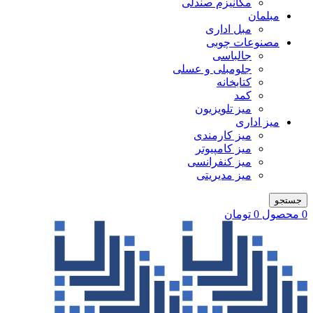
مکانیزم صندلی
مبلمان
مبل اداری
مصنوعات چوبی
جالباسی
جلومبلی و عسلی
کتابخانه
کمد
میز تلویزیون
میز اداری
میز کارمندی
میز کامپیوتر
میز کنفرانسی
میز مدیریتی
جستجو
0
محصول
0
تومان