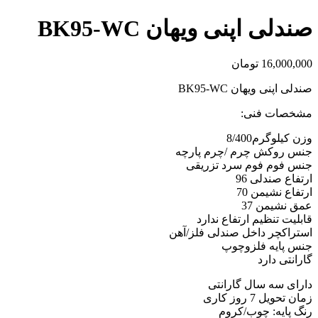
صندلی اپنی ویهان BK95-WC
16,000,000
تومان
صندلی اپنی ویهان BK95-WC
مشخصات فنی:
وزن کیلوگرم8/400
جنس روکش چرم /چرم پارچه
جنس فوم فوم سرد تزریقی
ارتفاع صندلی 96
ارتفاع نشیمن 70
عمق نشیمن 37
قابلیت تنظیم ارتفاع ندارد
استراکچر داخل صندلی فلز/آهن
جنس پایه فلزوچوپ
گارانتی دارد
دارای سه سال گارانتی
زمان تحویل 7 روز کاری
رنگ پایه: چوب/کروم