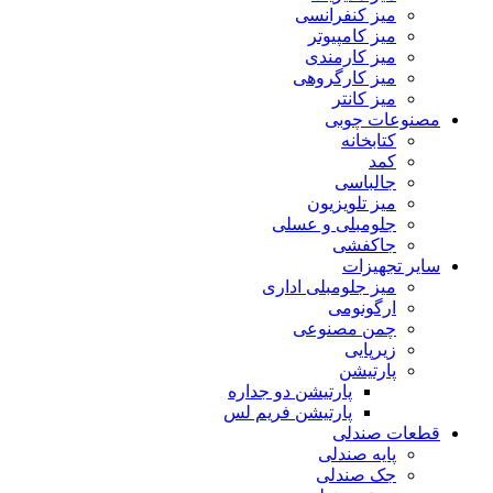
میز کنفرانسی
میز کامپیوتر
میز کارمندی
میز کارگروهی
میز کانتر
مصنوعات چوبی
کتابخانه
کمد
جالباسی
میز تلویزیون
جلومبلی و عسلی
جاکفشی
سایر تجهیزات
میز جلومبلی اداری
ارگونومی
چمن مصنوعی
زیرپایی
پارتیشن
پارتیشن دو جداره
پارتیشن فریم لس
قطعات صندلی
پایه صندلی
جک صندلی