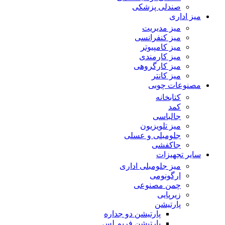
صندلی پزشکی
میز اداری
میز مدیریت
میز کنفرانسی
میز کامپیوتر
میز کارمندی
میز کارگروهی
میز کانتر
مصنوعات چوبی
کتابخانه
کمد
جالباسی
میز تلویزیون
جلومبلی و عسلی
جاکفشی
سایر تجهیزات
میز جلومبلی اداری
ارگونومی
چمن مصنوعی
زیرپایی
پارتیشن
پارتیشن دو جداره
پارتیشن فریم لس