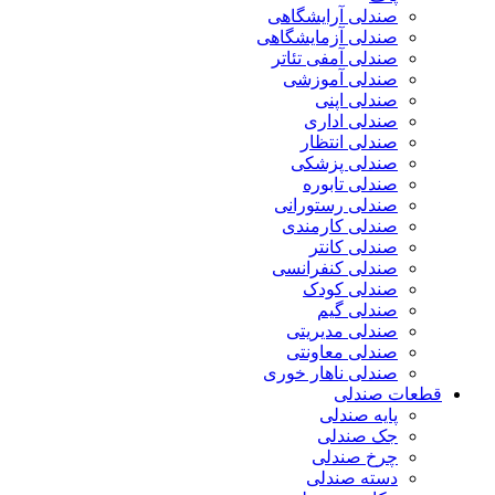
صندلی آرایشگاهی
صندلی آزمایشگاهی
صندلی آمفی تئاتر
صندلی آموزشی
صندلی اپنی
صندلی اداری
صندلی انتظار
صندلی پزشکی
صندلی تابوره
صندلی رستورانی
صندلی کارمندی
صندلی کانتر
صندلی کنفرانسی
صندلی کودک
صندلی گیم
صندلی مدیریتی
صندلی معاونتی
صندلی ناهار خوری
قطعات صندلی
پایه صندلی
جک صندلی
چرخ صندلی
دسته صندلی