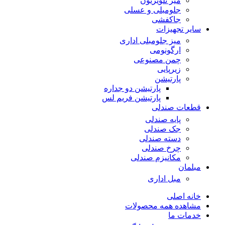
میز تلویزیون
جلومبلی و عسلی
جاکفشی
سایر تجهیزات
میز جلومبلی اداری
ارگونومی
چمن مصنوعی
زیرپایی
پارتیشن
پارتیشن دو جداره
پارتیشن فریم لس
قطعات صندلی
پایه صندلی
جک صندلی
دسته صندلی
چرخ صندلی
مکانیزم صندلی
مبلمان
مبل اداری
خانه اصلی
مشاهده همه محصولات
خدمات ما