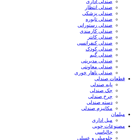
صندلی اداری
صندلی انتظار
صندلی پزشکی
صندلی تابوره
صندلی رستورانی
صندلی کارمندی
صندلی کانتر
صندلی کنفرانسی
صندلی کودک
صندلی گیم
صندلی مدیریتی
صندلی معاونتی
صندلی ناهار خوری
قطعات صندلی
پایه صندلی
جک صندلی
چرخ صندلی
دسته صندلی
مکانیزم صندلی
مبلمان
مبل اداری
مصنوعات چوبی
جالباسی
جلومبلی و عسلی