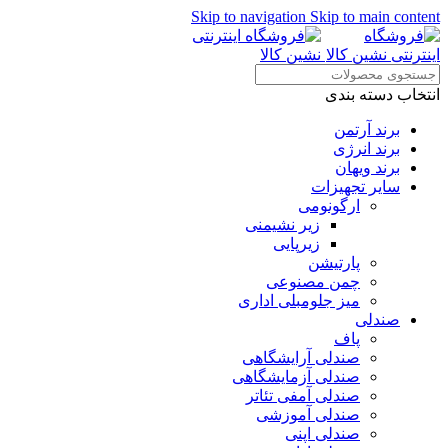
Skip to navigation
Skip to main content
انتخاب دسته بندی
برند آرتمن
برند انرژی
برند ویهان
سایر تجهیزات
ارگونومی
زیر نشیمنی
زیرپایی
پارتیشن
چمن مصنوعی
میز جلومبلی اداری
صندلی
پاف
صندلی آرایشگاهی
صندلی آزمایشگاهی
صندلی آمفی تئاتر
صندلی آموزشی
صندلی اپنی