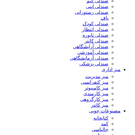
صندلی گیم
صندلی اپنی
صندلی رستورانی
پاف
صندلی کودک
صندلی انتظار
صندلی تابوره
صندلی کانتر
صندلی آرایشگاهی
صندلی آموزشی
صندلی آزمایشگاهی
صندلی پزشکی
میز اداری
میز مدیریت
میز کنفرانسی
میز کامپیوتر
میز کارمندی
میز کارگروهی
میز کانتر
مصنوعات چوبی
کتابخانه
کمد
جالباسی