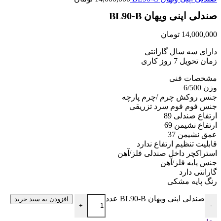
صندلی اپنی ویهان BL90-B
14,000,000
تومان
دارای سه سال گارانتی
زمان تحویل 7 روز کاری
مشخصات فنی
وزن 6/500
جنس روکش چرم /چرم پارچه
جنس فوم فوم سرد تزریقی
ارتفاع صندلی 89
ارتفاع نشیمن 69
عمق نشیمن 37
قابلیت تنظیم ارتفاع ندارد
استراکچر داخل صندلی فلز/آهن
جنس پایه فلز/آهن
گارانتی دارد
رنگ پایه مشکی
صندلی اپنی ویهان BL90-B عدد
افزودن به سبد خرید
+
-