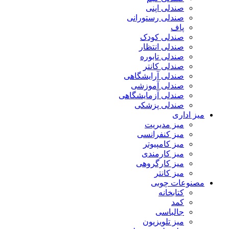
صندلی اپنی
صندلی رستورانی
پاف
صندلی کودک
صندلی انتظار
صندلی تابوره
صندلی کانتر
صندلی آرایشگاهی
صندلی آموزشی
صندلی آزمایشگاهی
صندلی پزشکی
میز اداری
میز مدیریت
میز کنفرانسی
میز کامپیوتر
میز کارمندی
میز کارگروهی
میز کانتر
مصنوعات چوبی
کتابخانه
کمد
جالباسی
میز تلویزیون