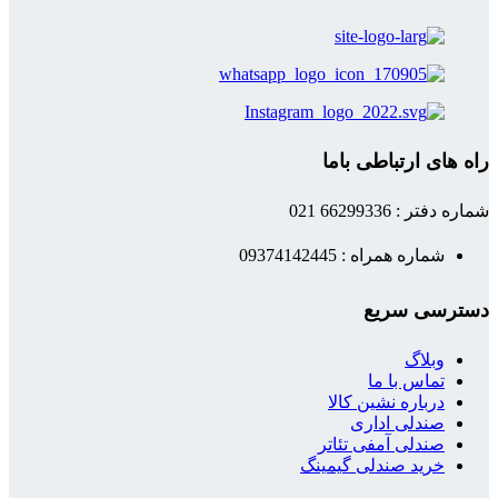
راه های ارتباطی باما
شماره دفتر : 66299336 021
شماره همراه : 09374142445
دسترسی سریع
وبلاگ
تماس با ما
درباره نشین کالا
صندلی اداری
صندلی آمفی تئاتر
خرید صندلی گیمینگ