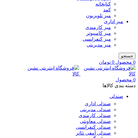
کتابخانه
کمد
میز تلویزیون
میز اداری
میز کارمندی
میز کامپیوتر
میز کنفرانسی
میز مدیریتی
جستجو
0
محصول
0
تومان
0
محصول
دسته بندی کالاها
صندلی
صندلی اداری
صندلی مدیریتی
صندلی کارمندی
صندلی معاونتی
صندلی کنفرانسی
صندلی آمفی تئاتر