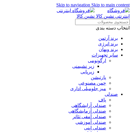
Skip to navigation
Skip to main content
انتخاب دسته بندی
برند آرتمن
برند انرژی
برند ویهان
سایر تجهیزات
ارگونومی
زیر نشیمنی
زیرپایی
پارتیشن
چمن مصنوعی
میز جلومبلی اداری
صندلی
پاف
صندلی آرایشگاهی
صندلی آزمایشگاهی
صندلی آمفی تئاتر
صندلی آموزشی
صندلی اپنی