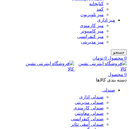
کتابخانه
کمد
میز تلویزیون
میز اداری
میز کارمندی
میز کامپیوتر
میز کنفرانسی
میز مدیریتی
جستجو
0
محصول
0
تومان
0
محصول
دسته بندی کالاها
صندلی
صندلی اداری
صندلی مدیریتی
صندلی کارمندی
صندلی معاونتی
صندلی کنفرانسی
صندلی آمفی تئاتر