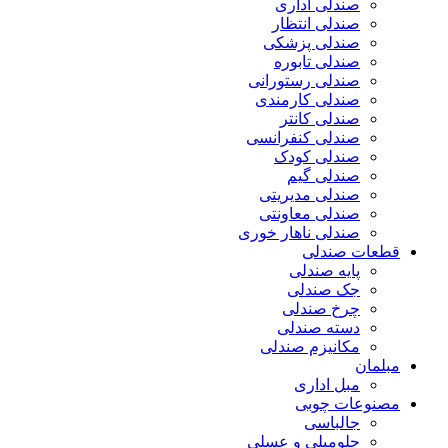
صندلی اداری
صندلی انتظار
صندلی پزشکی
صندلی تابوره
صندلی رستورانی
صندلی کارمندی
صندلی کانتر
صندلی کنفرانسی
صندلی کودک
صندلی گیم
صندلی مدیریتی
صندلی معاونتی
صندلی ناهار خوری
قطعات صندلی
پایه صندلی
جک صندلی
چرخ صندلی
دسته صندلی
مکانیزم صندلی
مبلمان
مبل اداری
مصنوعات چوبی
جالباسی
جلومبلی و عسلی