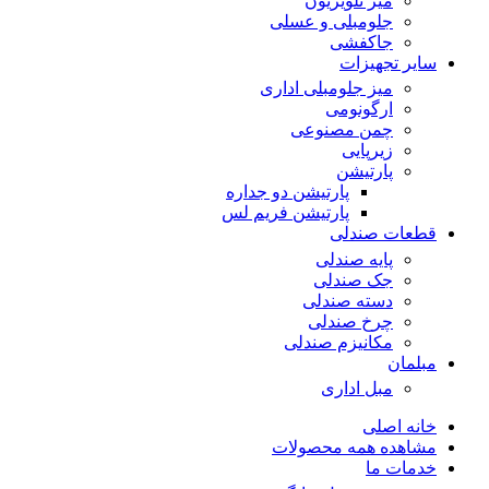
میز تلویزیون
جلومبلی و عسلی
جاکفشی
سایر تجهیزات
میز جلومبلی اداری
ارگونومی
چمن مصنوعی
زیرپایی
پارتیشن
پارتیشن دو جداره
پارتیشن فریم لس
قطعات صندلی
پایه صندلی
جک صندلی
دسته صندلی
چرخ صندلی
مکانیزم صندلی
مبلمان
مبل اداری
خانه اصلی
مشاهده همه محصولات
خدمات ما