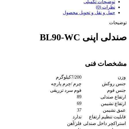
توضیحات تکمیلی
نظرات (0)
حمل و نقل و تحویل محصول
توضیحات
صندلی اپنی BL90-WC
مشخصات فنی
وزن
7/200کیلوگرم
جنس روکش
چرم /چرم پارچه
جنس فوم
فوم سرد تزریقی
89
ارتفاع صندلی
69
ارتفاع نشیمن
37
عمق نشیمن
قابلیت تنظیم ارتفاع
ندارد
استراکچر داخل صندلی
فلز/آهن