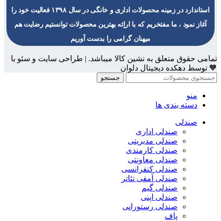
استاندارد در زمینه محصولات اداری و خانگی در سال ۱۳۹۸ فعالیت خود را
آغاز نمود ، ما مفتخریم که با اراِئه بهترین محصولات توانستیم رضایت هم
میهنان گرامی را بدست آوریم
تمامی حقوق متعلق به نشین کالا میباشد. | طراحی سایت و سئو با
🧡 توسط دهکده دیجیتال دلوان
جستجو
منو
دسته بندی ها
صندلی
صندلی اداری
صندلی مدیریتی
صندلی کارمندی
صندلی معاونتی
صندلی کنفرانسی
صندلی آمفی تئاتر
صندلی گیم
صندلی اپنی
صندلی رستورانی
پاف