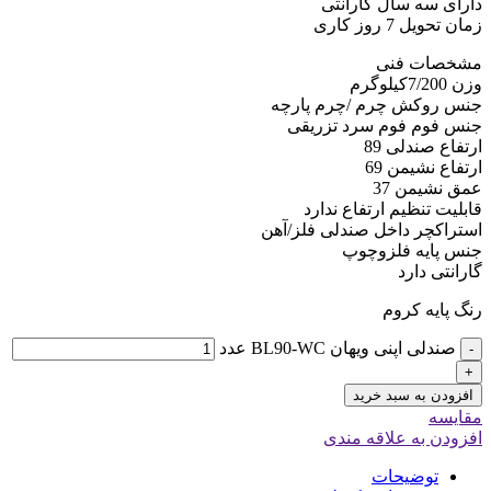
دارای سه سال گارانتی
زمان تحویل 7 روز کاری
مشخصات فنی
وزن 7/200کیلوگرم
جنس روکش چرم /چرم پارچه
جنس فوم فوم سرد تزریقی
ارتفاع صندلی 89
ارتفاع نشیمن 69
عمق نشیمن 37
قابلیت تنظیم ارتفاع ندارد
استراکچر داخل صندلی فلز/آهن
جنس پایه فلزوچوپ
گارانتی دارد
رنگ پایه کروم
صندلی اپنی ویهان BL90-WC عدد
-
+
افزودن به سبد خرید
مقایسه
افزودن به علاقه مندی
توضیحات