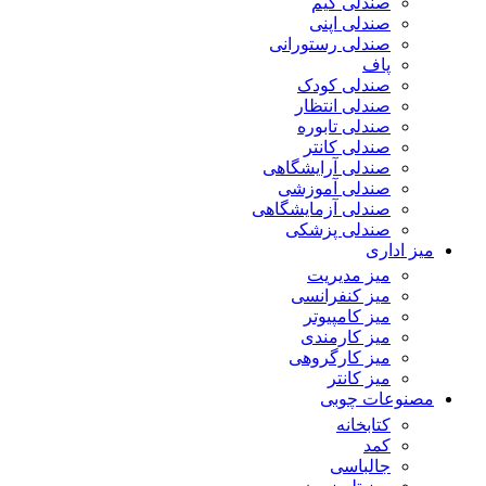
صندلی گیم
صندلی اپنی
صندلی رستورانی
پاف
صندلی کودک
صندلی انتظار
صندلی تابوره
صندلی کانتر
صندلی آرایشگاهی
صندلی آموزشی
صندلی آزمایشگاهی
صندلی پزشکی
میز اداری
میز مدیریت
میز کنفرانسی
میز کامپیوتر
میز کارمندی
میز کارگروهی
میز کانتر
مصنوعات چوبی
کتابخانه
کمد
جالباسی