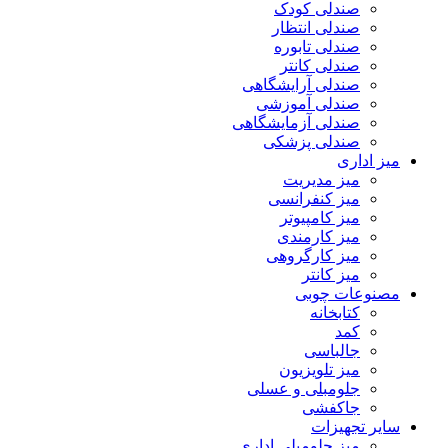
صندلی کودک
صندلی انتظار
صندلی تابوره
صندلی کانتر
صندلی آرایشگاهی
صندلی آموزشی
صندلی آزمایشگاهی
صندلی پزشکی
میز اداری
میز مدیریت
میز کنفرانسی
میز کامپیوتر
میز کارمندی
میز کارگروهی
میز کانتر
مصنوعات چوبی
کتابخانه
کمد
جالباسی
میز تلویزیون
جلومبلی و عسلی
جاکفشی
سایر تجهیزات
میز جلومبلی اداری