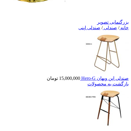
بزرگنمایی تصویر
خانه
/
صندلی
/
صندلی اپنی
صندلی اپن ویهان Hero-G
15,000,000
تومان
بازگشت به محصولات