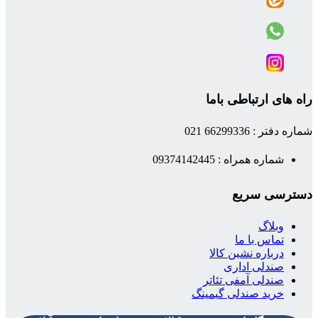
راه های ارتباطی باما
شماره دفتر : 66299336 021
شماره همراه : 09374142445
دسترسی سریع
وبلاگ
تماس با ما
درباره نشین کالا
صندلی اداری
صندلی آمفی تئاتر
خرید صندلی گیمینگ