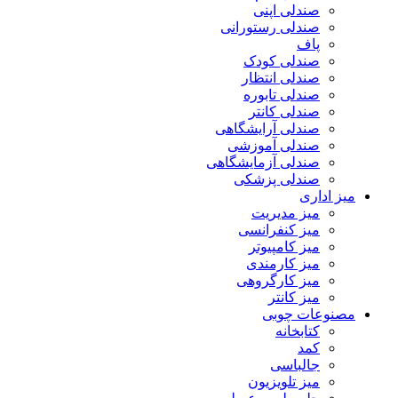
صندلی اپنی
صندلی رستورانی
پاف
صندلی کودک
صندلی انتظار
صندلی تابوره
صندلی کانتر
صندلی آرایشگاهی
صندلی آموزشی
صندلی آزمایشگاهی
صندلی پزشکی
میز اداری
میز مدیریت
میز کنفرانسی
میز کامپیوتر
میز کارمندی
میز کارگروهی
میز کانتر
مصنوعات چوبی
کتابخانه
کمد
جالباسی
میز تلویزیون