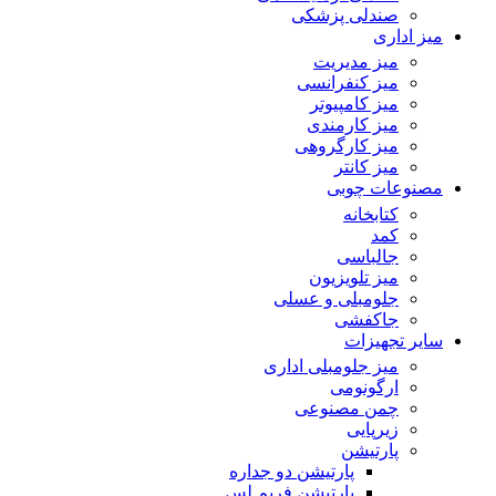
صندلی پزشکی
میز اداری
میز مدیریت
میز کنفرانسی
میز کامپیوتر
میز کارمندی
میز کارگروهی
میز کانتر
مصنوعات چوبی
کتابخانه
کمد
جالباسی
میز تلویزیون
جلومبلی و عسلی
جاکفشی
سایر تجهیزات
میز جلومبلی اداری
ارگونومی
چمن مصنوعی
زیرپایی
پارتیشن
پارتیشن دو جداره
پارتیشن فریم لس