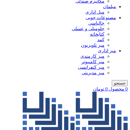
مکانیزم صندلی
مبلمان
مبل اداری
مصنوعات چوبی
جالباسی
جلومبلی و عسلی
کتابخانه
کمد
میز تلویزیون
میز اداری
میز کارمندی
میز کامپیوتر
میز کنفرانسی
میز مدیریتی
جستجو
0
محصول
0
تومان