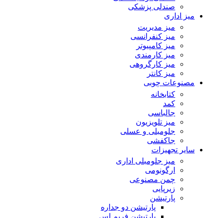
صندلی پزشکی
میز اداری
میز مدیریت
میز کنفرانسی
میز کامپیوتر
میز کارمندی
میز کارگروهی
میز کانتر
مصنوعات چوبی
کتابخانه
کمد
جالباسی
میز تلویزیون
جلومبلی و عسلی
جاکفشی
سایر تجهیزات
میز جلومبلی اداری
ارگونومی
چمن مصنوعی
زیرپایی
پارتیشن
پارتیشن دو جداره
پارتیشن فریم لس