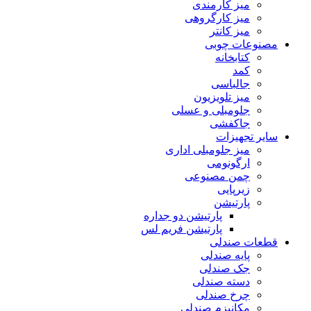
میز کارمندی
میز کارگروهی
میز کانتر
مصنوعات چوبی
کتابخانه
کمد
جالباسی
میز تلویزیون
جلومبلی و عسلی
جاکفشی
سایر تجهیزات
میز جلومبلی اداری
ارگونومی
چمن مصنوعی
زیرپایی
پارتیشن
پارتیشن دو جداره
پارتیشن فریم لس
قطعات صندلی
پایه صندلی
جک صندلی
دسته صندلی
چرخ صندلی
مکانیزم صندلی