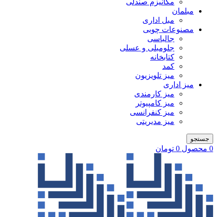
مکانیزم صندلی
مبلمان
مبل اداری
مصنوعات چوبی
جالباسی
جلومبلی و عسلی
کتابخانه
کمد
میز تلویزیون
میز اداری
میز کارمندی
میز کامپیوتر
میز کنفرانسی
میز مدیریتی
جستجو
0
محصول
0
تومان