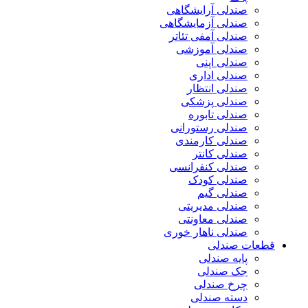
صندلی آرایشگاهی
صندلی آزمایشگاهی
صندلی آمفی تئاتر
صندلی آموزشی
صندلی اپنی
صندلی اداری
صندلی انتظار
صندلی پزشکی
صندلی تابوره
صندلی رستورانی
صندلی کارمندی
صندلی کانتر
صندلی کنفرانسی
صندلی کودک
صندلی گیم
صندلی مدیریتی
صندلی معاونتی
صندلی ناهار خوری
قطعات صندلی
پایه صندلی
جک صندلی
چرخ صندلی
دسته صندلی